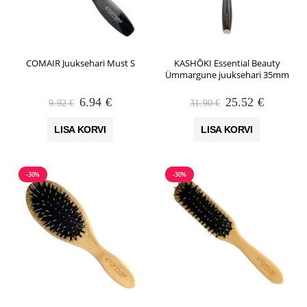
COMAIR Juuksehari Must S
KASHŌKI Essential Beauty
Ümmargune juuksehari 35mm
Algne
Praegune
Algne
Praegun
6.94
€
25.52
€
9.92
€
31.90
€
hind
hind
hind
hind
oli:
on:
oli:
on:
LISA KORVI
LISA KORVI
9.92 €.
6.94 €.
31.90 €.
25.52 €.
-30%
-30%