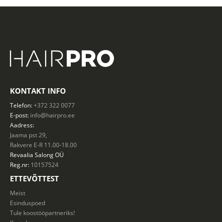
KONTAKT INFO
Telefon:
+372 322 0077
E-post:
info@hairpro.ee
Aadress:
Jaama pst 29,
Rakvere E-R 11.00-18.00
Revaalia Salong
OÜ
Reg.nr:
10157524
ETTEVÕTTEST
Meist
Esinduspoed
Tule koostööpartneriks!