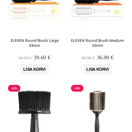
ELEVEN Round Brush Large
ELEVEN Round Brush Medium
43mm
33mm
Algne
Praegune
Algne
Praegun
39.60
€
36.00
€
44.00
€
40.00
€
hind
hind
hind
hind
oli:
on:
oli:
on:
LISA KORVI
LISA KORVI
44.00 €.
39.60 €.
40.00 €.
36.00 €.
-20%
-20%