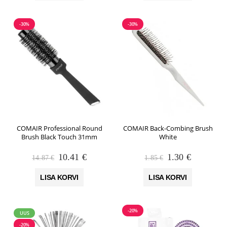
-30%
-30%
COMAIR Professional Round
COMAIR Back-Combing Brush
Brush Black Touch 31mm
White
Algne
Praegune
Algne
Praegune
10.41
€
1.30
€
14.87
€
1.85
€
hind
hind
hind
hind
oli:
on:
oli:
on:
LISA KORVI
LISA KORVI
14.87 €.
10.41 €.
1.85 €.
1.30 €.
-20%
UUS
-20%