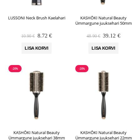
LUSSONI Neck Brush Kaelahari
KASHŌKI Natural Beauty
Ümmargune juuksehari 50mm
Algne
Praegune
Algne
Praegun
8.72
€
39.12
€
10.90
€
48.90
€
hind
hind
hind
hind
oli:
on:
oli:
on:
LISA KORVI
LISA KORVI
10.90 €.
8.72 €.
48.90 €.
39.12 €.
-20%
-20%
KASHŌKI Natural Beauty
KASHŌKI Natural Beauty
Ümmargune juuksehari 38mm
Ümmargune juuksehari 22mm