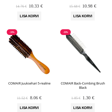
Algne
Praegune
Algne
Praegun
10.33
€
10.98
€
14.76
€
15.68
€
hind
hind
hind
hind
oli:
on:
oli:
on:
LISA KORVI
LISA KORVI
14.76 €.
10.33 €.
15.68 €.
10.98 €.
-30%
-30%
COMAIR Juuksehari 5-realine
COMAIR Back-Combing Brush
Black
Algne
Praegune
Algne
Praegune
8.06
€
1.30
€
11.52
€
1.85
€
hind
hind
hind
hind
oli:
on:
oli:
on:
LISA KORVI
LISA KORVI
11.52 €.
8.06 €.
1.85 €.
1.30 €.