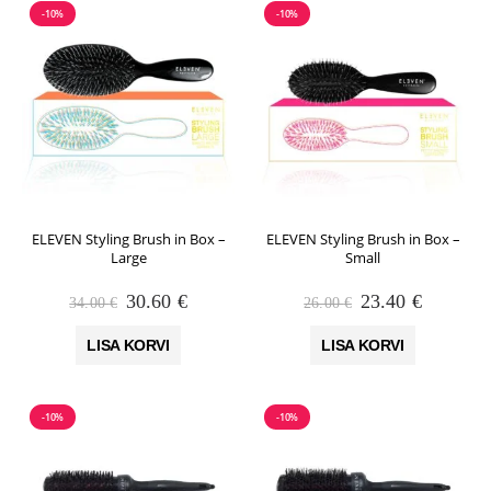
-10%
-10%
ELEVEN Styling Brush in Box –
ELEVEN Styling Brush in Box –
Large
Small
Algne
Praegune
Algne
Praegun
30.60
€
23.40
€
34.00
€
26.00
€
hind
hind
hind
hind
oli:
on:
oli:
on:
LISA KORVI
LISA KORVI
34.00 €.
30.60 €.
26.00 €.
23.40 €.
-10%
-10%