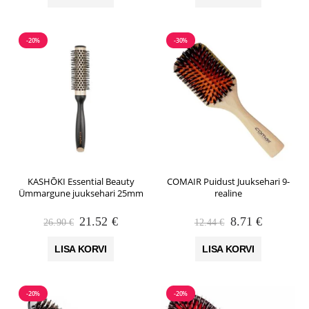
39.90 €.
31.92 €.
35.90 €.
28.72 €.
-20%
-30%
KASHŌKI Essential Beauty
COMAIR Puidust Juuksehari 9-
Ümmargune juuksehari 25mm
realine
Algne
Praegune
Algne
Praegune
21.52
€
8.71
€
26.90
€
12.44
€
hind
hind
hind
hind
oli:
on:
oli:
on:
LISA KORVI
LISA KORVI
26.90 €.
21.52 €.
12.44 €.
8.71 €.
-20%
-20%