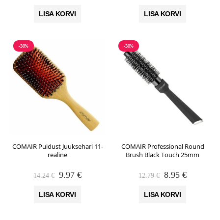
hind
hind
hind
hind
oli:
on:
oli:
on:
LISA KORVI
LISA KORVI
11.16 €.
7.81 €.
17.12 €.
11.98 €.
-30%
-30%
COMAIR Puidust Juuksehari 11-
COMAIR Professional Round
realine
Brush Black Touch 25mm
Algne
Praegune
Algne
Praegune
9.97
€
8.95
€
14.24
€
12.79
€
hind
hind
hind
hind
oli:
on:
oli:
on:
LISA KORVI
LISA KORVI
14.24 €.
9.97 €.
12.79 €.
8.95 €.