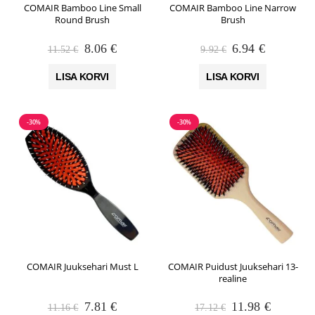
COMAIR Bamboo Line Small
COMAIR Bamboo Line Narrow
Round Brush
Brush
Algne
Praegune
Algne
Praegune
8.06
€
6.94
€
11.52
€
9.92
€
hind
hind
hind
hind
oli:
on:
oli:
on:
LISA KORVI
LISA KORVI
11.52 €.
8.06 €.
9.92 €.
6.94 €.
-30%
-30%
COMAIR Juuksehari Must L
COMAIR Puidust Juuksehari 13-
realine
Algne
Praegune
Algne
Praegun
7.81
€
11.98
€
11.16
€
17.12
€