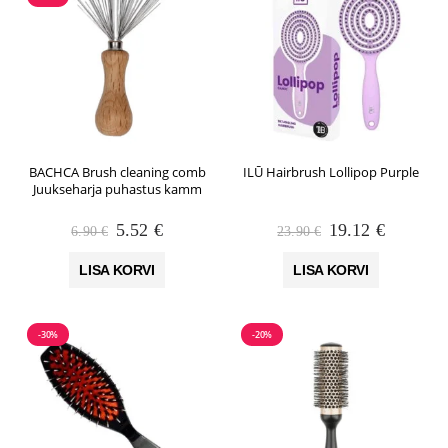
BACHCA Brush cleaning comb
ILŪ Hairbrush Lollipop Purple
Juukseharja puhastus kamm
Algne
Praegune
Algne
Praegun
5.52
€
19.12
€
6.90
€
23.90
€
hind
hind
hind
hind
oli:
on:
oli:
on:
LISA KORVI
LISA KORVI
6.90 €.
5.52 €.
23.90 €.
19.12 €.
-30%
-20%