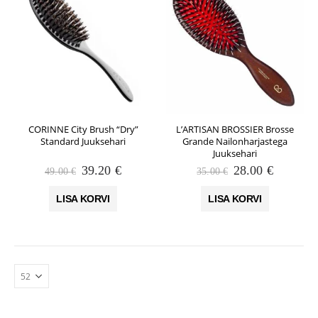
CORINNE City Brush “Dry”
L’ARTISAN BROSSIER Brosse
Standard Juuksehari
Grande Nailonharjastega
Juuksehari
Algne
Praegune
Algne
Praegun
39.20
€
28.00
€
49.00
€
35.00
€
hind
hind
hind
hind
oli:
on:
oli:
on:
LISA KORVI
LISA KORVI
49.00 €.
39.20 €.
35.00 €.
28.00 €.