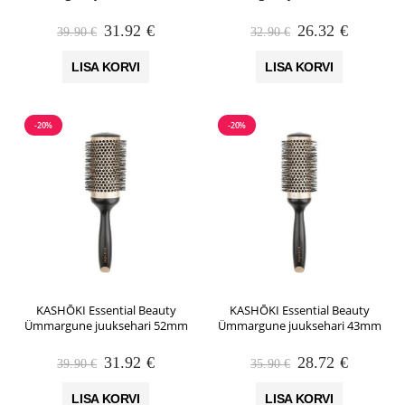
Algne
Praegune
Algne
Praegun
31.92
€
26.32
€
39.90
€
32.90
€
hind
hind
hind
hind
oli:
on:
oli:
on:
LISA KORVI
LISA KORVI
39.90 €.
31.92 €.
32.90 €.
26.32 €.
-20%
-20%
KASHŌKI Essential Beauty
KASHŌKI Essential Beauty
Ümmargune juuksehari 52mm
Ümmargune juuksehari 43mm
Algne
Praegune
Algne
Praegun
31.92
€
28.72
€
39.90
€
35.90
€
hind
hind
hind
hind
oli:
on:
oli:
on:
LISA KORVI
LISA KORVI