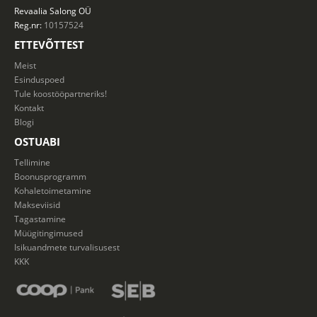
Revaalia Salong
OÜ
Reg.nr:
10157524
ETTEVÕTTEST
Meist
Esinduspoed
Tule koostööpartneriks!
Kontakt
Blogi
OSTUABI
Tellimine
Boonusprogramm
Kohaletoimetamine
Makseviisid
Tagastamine
Müügitingimused
Isikuandmete turvalisusest
KKK