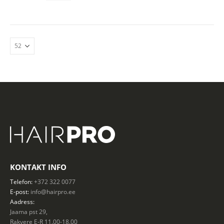
on
mitu
varianti.
Valikuid
saab
teha
tootelehel.
KONTAKT INFO
Telefon:
+372 322 0077
E-post:
info@hairpro.ee
Aadress:
Jaama pst 29,
Rakvere E-R 11.00-18.00