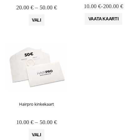
10.00
€
-
200.00
€
Hinnavahemik:
20.00
€
–
50.00
€
20.00 €
Sellel
kuni
VAATA KAARTI
VALI
tootel
50.00 €
on
mitu
varianti.
Valikuid
saab
teha
tootelehel.
Hairpro kinkekaart
Hinnavahemik:
10.00
€
–
50.00
€
10.00 €
Sellel
kuni
VALI
tootel
50.00 €