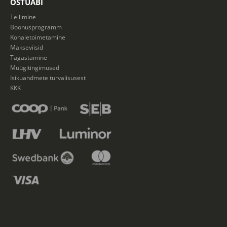
OSTUABI
Tellimine
Boonusprogramm
Kohaletoimetamine
Makseviisid
Tagastamine
Müügitingimused
Isikuandmete turvalisusest
KKK