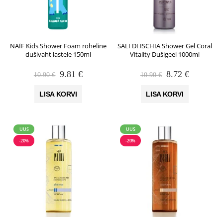
NAÏF Kids Shower Foam roheline
SALI DI ISCHIA Shower Gel Coral
dušivaht lastele 150ml
Vitality Dušigeel 1000ml
Algne
Praegune
Algne
Praegune
9.81
€
8.72
€
10.90
€
10.90
€
hind
hind
hind
hind
oli:
on:
oli:
on:
LISA KORVI
LISA KORVI
10.90 €.
9.81 €.
10.90 €.
8.72 €.
UUS
UUS
-20%
-20%