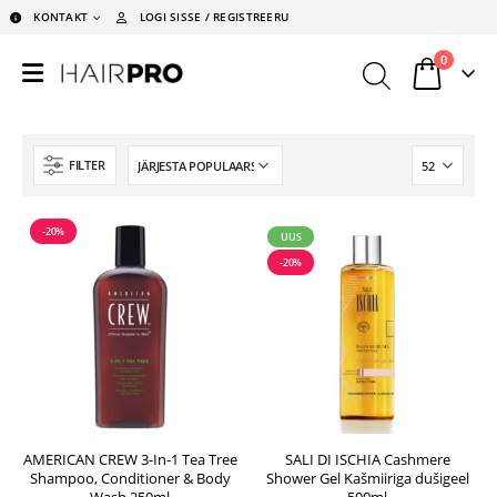
KONTAKT
LOGI SISSE / REGISTREERU
0
FILTER
-20%
UUS
-20%
AMERICAN CREW 3-In-1 Tea Tree
SALI DI ISCHIA Cashmere
Shampoo, Conditioner & Body
Shower Gel Kašmiiriga dušigeel
Wash 250ml
500ml