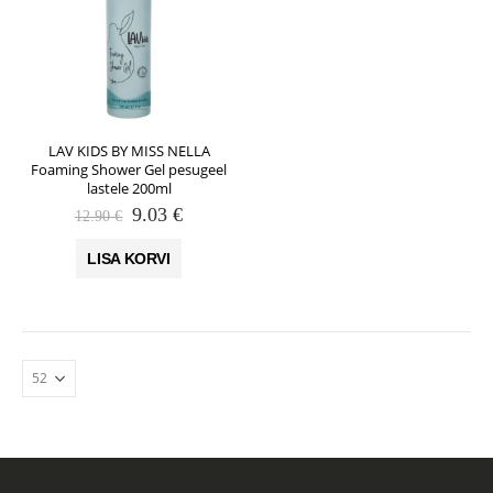
LAV KIDS BY MISS NELLA
Foaming Shower Gel pesugeel
lastele 200ml
Algne
Praegune
9.03
€
12.90
€
hind
hind
oli:
on:
LISA KORVI
12.90 €.
9.03 €.