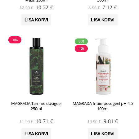
Algne
Praegune
Algne
Praegune
10.32
€
7.12
€
12.90
€
8.90
€
hind
hind
hind
hind
oli:
on:
oli:
on:
LISA KORVI
LISA KORVI
12.90 €.
10.32 €.
8.90 €.
7.12 €.
-10%
UUS
-10%
MAGRADA Tamme dušigeel
MAGRADA Intiimpesugeel pH 4,5
250ml
100ml
Algne
Praegune
Algne
Praegune
10.71
€
9.81
€
11.90
€
10.90
€
hind
hind
hind
hind
oli:
on:
oli:
on:
LISA KORVI
LISA KORVI
11.90 €.
10.71 €.
10.90 €.
9.81 €.