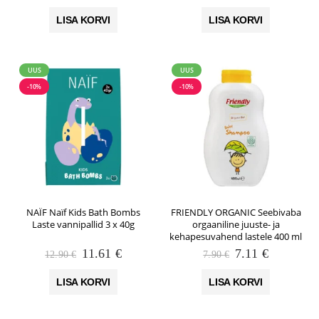
hind
hind
hind
hind
oli:
on:
oli:
on:
LISA KORVI
LISA KORVI
28.00 €.
25.20 €.
17.90 €.
16.11 €.
UUS
UUS
-10%
-10%
NAÏF Naïf Kids Bath Bombs
FRIENDLY ORGANIC Seebivaba
Laste vannipallid 3 x 40g
orgaaniline juuste- ja
kehapesuvahend lastele 400 ml
Algne
Praegune
Algne
Praegune
11.61
€
7.11
€
12.90
€
7.90
€
hind
hind
hind
hind
oli:
on:
oli:
on:
LISA KORVI
LISA KORVI
12.90 €.
11.61 €.
7.90 €.
7.11 €.