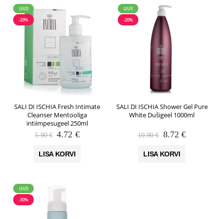
UUS
UUS
-20%
-20%
SALI DI ISCHIA Fresh Intimate
SALI DI ISCHIA Shower Gel Pure
Cleanser Mentooliga
White Dušigeel 1000ml
intiimpesugeel 250ml
Algne
Praegune
Algne
Praegune
4.72
€
8.72
€
5.90
€
10.90
€
hind
hind
hind
hind
oli:
on:
oli:
on:
LISA KORVI
LISA KORVI
5.90 €.
4.72 €.
10.90 €.
8.72 €.
UUS
-30%