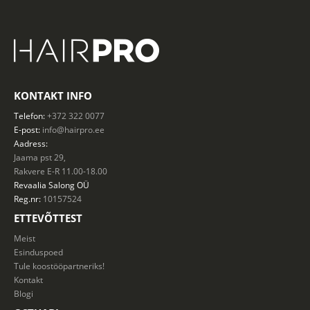
KONTAKT INFO
Telefon:
+372 322 0077
E-post:
info@hairpro.ee
Aadress:
Jaama pst 29,
Rakvere E-R 11.00-18.00
Revaalia Salong
OÜ
Reg.nr:
10157524
ETTEVÕTTEST
Meist
Esinduspoed
Tule koostööpartneriks!
Kontakt
Blogi