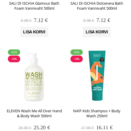
SALI DI ISCHIA Glamour Bath
SALI DI ISCHIA Dolcenera Bath
Foam Vannivaht 500ml
Foam Vannivaht 500ml
Algne
Praegune
Algne
Praegune
7.12
€
7.12
€
8.90
€
8.90
€
hind
hind
hind
hind
oli:
on:
oli:
on:
LISA KORVI
LISA KORVI
8.90 €.
7.12 €.
8.90 €.
7.12 €.
UUS
UUS
-10%
-10%
ELEVEN Wash Me All Over Hand
NAÏF Kids Shampoo + Body
& Body Wash 500ml
Wash 250ml
Algne
Praegune
Algne
Praegun
25.20
€
16.11
€
28.00
€
17.90
€