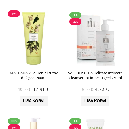
-10%
UUS
-20%
MAGRADA x Lauren niisutav
SALI DI ISCHIA Delicate Intimate
dušigeel 200ml
Cleanser Intiimpesu geel 250ml
Algne
Praegune
Algne
Praegune
17.91
€
4.72
€
19.90
€
5.90
€
hind
hind
hind
hind
oli:
on:
oli:
on:
LISA KORVI
LISA KORVI
19.90 €.
17.91 €.
5.90 €.
4.72 €.
UUS
UUS
-10%
-10%