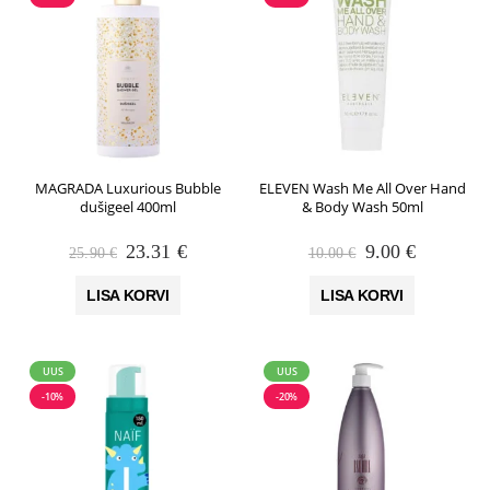
MAGRADA Luxurious Bubble
ELEVEN Wash Me All Over Hand
dušigeel 400ml
& Body Wash 50ml
Algne
Praegune
Algne
Praegune
23.31
€
9.00
€
25.90
€
10.00
€
hind
hind
hind
hind
oli:
on:
oli:
on:
LISA KORVI
LISA KORVI
25.90 €.
23.31 €.
10.00 €.
9.00 €.
UUS
UUS
-10%
-20%