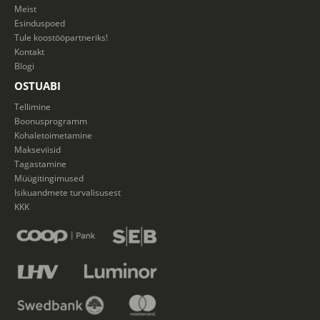
Meist
Esinduspoed
Tule koostööpartneriks!
Kontakt
Blogi
OSTUABI
Tellimine
Boonusprogramm
Kohaletoimetamine
Makseviisid
Tagastamine
Müügitingimused
Isikuandmete turvalisusest
KKK