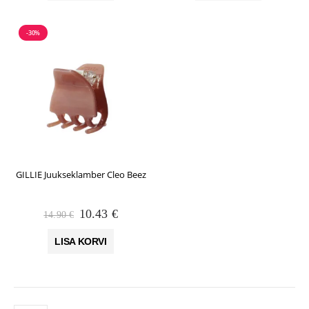
-30%
GILLIE Juukseklamber Cleo Beez
Algne
Praegune
10.43
€
14.90
€
hind
hind
oli:
on:
LISA KORVI
14.90 €.
10.43 €.