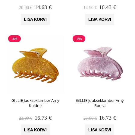
Algne
Praegune
Algne
Praegun
14.63
€
10.43
€
20.90
€
14.90
€
hind
hind
hind
hind
oli:
on:
oli:
on:
LISA KORVI
LISA KORVI
20.90 €.
14.63 €.
14.90 €.
10.43 €.
-30%
-30%
GILLIE Juukseklamber Amy
GILLIE Juukseklamber Amy
Kuldne
Roosa
Algne
Praegune
Algne
Praegun
16.73
€
16.73
€
23.90
€
23.90
€
hind
hind
hind
hind
oli:
on:
oli:
on:
LISA KORVI
LISA KORVI
23.90 €.
16.73 €.
23.90 €.
16.73 €.