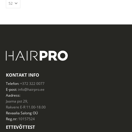
KONTAKT INFO
Telefon:
+372 322 0077
E-post:
info@hairpro.ee
Aadress:
Jaama pst 29,
Rakvere E-R 11.00-18.00
Revaalia Salong
OÜ
Reg.nr:
10157524
ETTEVÕTTEST