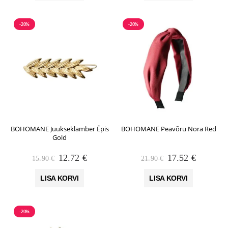
-20%
-20%
BOHOMANE Juukseklamber Épis
BOHOMANE Peavõru Nora Red
Gold
Algne
Praegune
Algne
Praegun
12.72
€
17.52
€
15.90
€
21.90
€
hind
hind
hind
hind
oli:
on:
oli:
on:
LISA KORVI
LISA KORVI
15.90 €.
12.72 €.
21.90 €.
17.52 €.
-20%