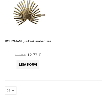
BOHOMANE Juukseklamber Isée
Algne
Praegune
12.72
€
15.90
€
hind
hind
oli:
on:
LISA KORVI
15.90 €.
12.72 €.