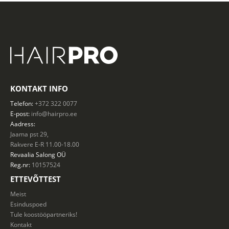
KONTAKT INFO
Telefon:
+372 322 0077
E-post:
info@hairpro.ee
Aadress:
Jaama pst 29,
Rakvere E-R 11.00-18.00
Revaalia Salong
OÜ
Reg.nr:
10157524
ETTEVÕTTEST
Meist
Esinduspoed
Tule koostööpartneriks!
Kontakt