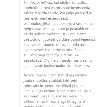
Selleks, et mõista, kui oluline on valida
looduslik käsitsi valmistatud kosmeetika,
tuleks mõelda sellele, kui palju juuksed ja
peanahk meid esteetilisest,
psühholoogilisest ja tervislikust seisukohast
mõjutavad. Meie juuksed ja peanahk on
näidis sellest, millist elustiili me elame.
Seetõttu on juuksehoolduse puhul tegemist
kosmeetikatoodete tüübiga, mida me
igapäevaselt kasutame ja mis võivad
suuresti mõjutada meie tervislikku
seisukorda. Oluline on teada, mis on sinu
igapäevaste juuksehooldustoodete sees.
Arrival’i käsitsi valmistatud orgaaniline
juuksehooldus sisaldab taimseid
toimeaineid, eeterlikke õlisid ja ei ole
kahjulik ega ärritav. Need ei sisalda GMO-
sid, keemilisi säilitusaineid, vaseliini,
silikoone, raskmetalle ega ühtegi teist
potentsiaalselt kahjulikku ja mürgist