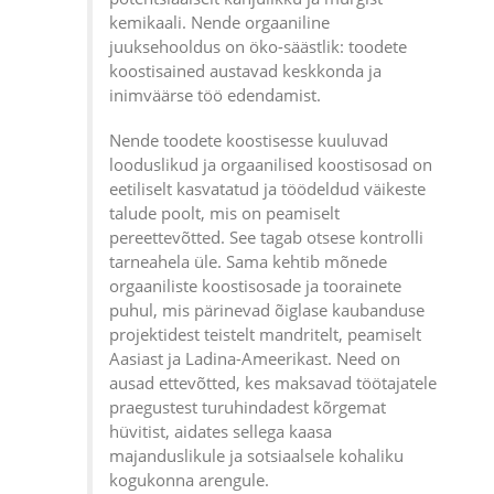
kemikaali. Nende orgaaniline
juuksehooldus on öko-säästlik: toodete
koostisained austavad keskkonda ja
inimväärse töö edendamist.
Nende toodete koostisesse kuuluvad
looduslikud ja orgaanilised koostisosad on
eetiliselt kasvatatud ja töödeldud väikeste
talude poolt, mis on peamiselt
pereettevõtted. See tagab otsese kontrolli
tarneahela üle. Sama kehtib mõnede
orgaaniliste koostisosade ja toorainete
puhul, mis pärinevad õiglase kaubanduse
projektidest teistelt mandritelt, peamiselt
Aasiast ja Ladina-Ameerikast. Need on
ausad ettevõtted, kes maksavad töötajatele
praegustest turuhindadest kõrgemat
hüvitist, aidates sellega kaasa
majanduslikule ja sotsiaalsele kohaliku
kogukonna arengule.