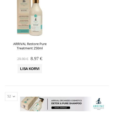
ARRIVAL Restore Pure
Treatment 250ml
Algne
Praegune
8.97
€
29.90
€
hind
hind
oli:
on:
LISA KORVI
29.90 €.
8.97 €.