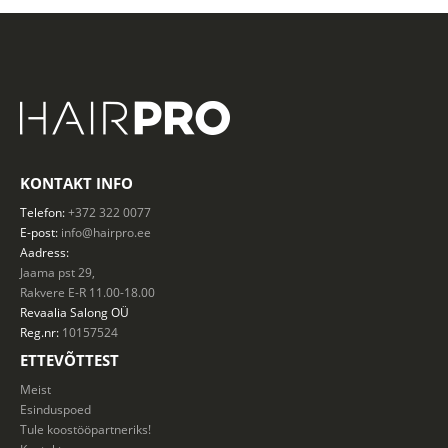
KONTAKT INFO
Telefon:
+372 322 0077
E-post:
info@hairpro.ee
Aadress:
Jaama pst 29,
Rakvere E-R 11.00-18.00
Revaalia Salong
OÜ
Reg.nr:
10157524
ETTEVÕTTEST
Meist
Esinduspoed
Tule koostööpartneriks!