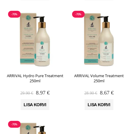
-70%
-70%
ARRIVAL Hydro Pure Treatment
ARRIVAL Volume Treatment
250ml
250ml
Algne
Praegune
Algne
Praegune
8.97
€
8.67
€
29.90
€
28.90
€
hind
hind
hind
hind
oli:
on:
oli:
on:
LISA KORVI
LISA KORVI
29.90 €.
8.97 €.
28.90 €.
8.67 €.
-70%