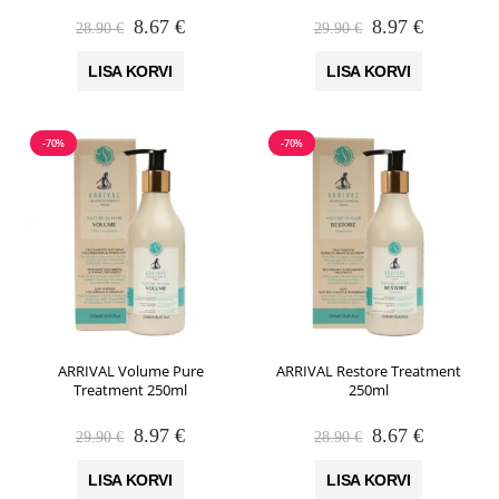
Algne
Praegune
Algne
Praegune
8.67
€
8.97
€
28.90
€
29.90
€
hind
hind
hind
hind
oli:
on:
oli:
on:
LISA KORVI
LISA KORVI
28.90 €.
8.67 €.
29.90 €.
8.97 €.
-70%
-70%
ARRIVAL Volume Pure
ARRIVAL Restore Treatment
Treatment 250ml
250ml
Algne
Praegune
Algne
Praegune
8.97
€
8.67
€
29.90
€
28.90
€
hind
hind
hind
hind
oli:
on:
oli:
on:
LISA KORVI
LISA KORVI
29.90 €.
8.97 €.
28.90 €.
8.67 €.