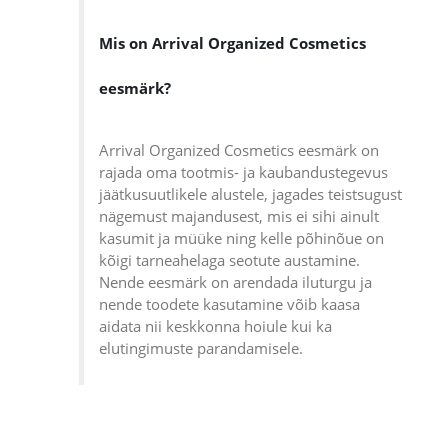
Mis on Arrival Organized Cosmetics
eesmärk?
Arrival Organized Cosmetics eesmärk on
rajada oma tootmis- ja kaubandustegevus
jäätkusuutlikele alustele, jagades teistsugust
nägemust majandusest, mis ei sihi ainult
kasumit ja müüke ning kelle põhinõue on
kõigi tarneahelaga seotute austamine.
Nende eesmärk on arendada iluturgu ja
nende toodete kasutamine võib kaasa
aidata nii keskkonna hoiule kui ka
elutingimuste parandamisele.