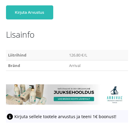
Kirjuta Arvustus
Lisainfo
Liitrihind
126.80 €/L
Bränd
Arrival
Kirjuta sellele tootele arvustus ja teeni 1€ boonust!