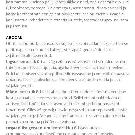
kasutamata. Sisaldab palju väärtuslikke aineid, nagu vitamiinid A, E ja
F, linoolhape, oomega 3 ja oomega 6, asendamatuid rasvhappeid ja
kõrge kontsentratsiooniga antioksüdante, see on ravim kuivadele,
kahjustatud, rabedatele ja stressis juustele, taastades tugevuse, sära
ja pehmuse.
AROOM:
Ohutu ja loomuliku sensoorse kogemuse võimaldamiseks on taimse
päritoluga eeterlikud õlid allergiliste tagajärgede vältimiseks
asjatundlikult doseeritud.
Ingveri eeterlik õli
on väga võimas närvisüsteemi stimuleeriv aine,
toimides positiivselt apaatia, aga ka ärevuse vastu, tõstes meeleolu.
Sellel on toniseeriv, antiseptiline, viirusevastane ja ennekõike taastav
omadus. Lisaks juuksekasvu stimuleeriv ja aitab ära hoida juuste
väljalangemist.
Männi eeterlik õli
taastab elujõu, stimuleerides närvisüsteemi, on
kasulik apaatia ja depressiooni korral. Sellel on antibakteriaalsed,
antiseptilised, põletikuvastased, antimikroobsed ja puhastavad
omadused. Olles kõrge valgusisaldusega sobib suurepäraselt juuste
väljalangemise ja hõrenemise ennetamiseks. E-vitamiin aitab hoida
peanahka puhtana ja kõõmast vabana.
Orgaanilist geraaniumi eeterlikku õli
kasutatakse
aroomiteraapias kujutlusvõime ja intuitsiooni avardamiseks.