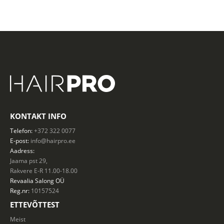
KONTAKT INFO
Telefon:
+372 322 0077
E-post:
info@hairpro.ee
Aadress:
Jaama pst 29,
Rakvere E-R 11.00-18.00
Revaalia Salong
OÜ
Reg.nr:
10157524
ETTEVÕTTEST
Meist