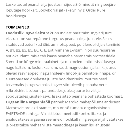
Laske tootel peanahal ja juustes mõjuda 3-5 minutit ning seejärel
loputage hoolikalt. Soovikorral jätkake Shiny & Order Pure
hooldusega.
TOIMEAINED:
Looduslik ingveriekstrakt
on Indiast pärit taim. Ingverijuure
ekstrakt on suurepärane turgutus peanahale ja juustele. Selles
sisalduvad eeterlikud õlid, aminohapped, polüfenoolid ja vitamiinid
A, B1, B2, B3, B5, B6, C, E. Eriti viimane E-vitamiin on suurepärane
antioksüdant, mis aitab kaasa peanaha paranemis protsessidele.
Samuti on kõrge mineraalainete ja mikroelementide sisaldusega
nagu kaltsium, fosfor, kaalium, raud, magneesium ja tsink. Juures
olevad rasvhapped, nagu linoleen-, linool- ja palmitoleiinhape, on
suurepärased õhukeste juuste hooldamiseks, muutes need
tervemaks ja tugevamaks. Ingver stimuleerib peanaha vere
mikrotsirkulatsiooni, parandades juuksejuurte tervist ja
soodustades juuste kasvu, lisaks aitab peanaha puhastada kõõmast.
Orgaaniline argaaniaõli
pärineb Maroko mahepõllumajandusest
Marocavie projekti raames, mis on sõltumatu organisatsioon
FAIRTRADE suhtega. Viimistletud meetodil kontrollitakse ja
analüüsitakse argaania seemneid hoolikalt ning seejärel jahvatatakse
ja pressitakse mehaaniliste meetoditega ja keemilisi lahusteid