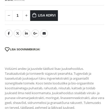
LISA KORVI
LISA SOOVINIMEKIRJA!
Volüümi andev ja juustele täidlust lisav juuksehooldus.
Tasakaalustab ja toniseerib sügavuti peanahka. Tugevdab ja
taaselustab juuksejuuri tänu ingveriekstrakti ja argaaniaõli
sünergilisele toimele. Koos teiste looduslike ja bio-orgaaniliste
koostisainetega puhastab, rahustab, niisutab, kaitseb ja toidab
juukseid ilma neid koormamata. Juuksehooldus sisaldab viiruki- ja
punase viinamarjaekstrakti, moringat, linaseemneekstrakti, aloe vera
geeli, sheavõid, sidrunmelissi ja granaatõuna rakuvett. Tulemuseks
on terved, täidlased, pehmed ja läikivad juuksed.