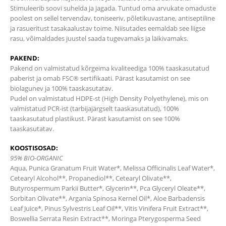
Stimuleerib soovi suhelda ja jagada. Tuntud oma arvukate omaduste
poolest on sellel tervendav, toniseeriv, põletikuvastane, antiseptiline
ja rasueritust tasakaalustav toime. Niisutades eemaldab see liigse
rasu, võimaldades juustel saada tugevamaks ja läikivamaks.
PAKEND:
Pakend on valmistatud kõrgeima kvaliteediga 100% taaskasutatud
paberist ja omab FSC® sertifikaati. Pärast kasutamist on see
biolagunev ja 100% taaskasutatav.
Pudel on valmistatud HDPE-st (High Density Polyethylene), mis on
valmistatud PCR-ist (tarbijajärgselt taaskasutatud), 100%
taaskasutatud plastikust. Pärast kasutamist on see 100%
taaskasutatav.
KOOSTISOSAD:
95% BIO-ORGANIC
Aqua, Punica Granatum Fruit Water*, Melissa Officinalis Leaf Water*,
Cetearyl Alcohol**, Propanediol**, Cetearyl Olivate**,
Butyrospermum Parkii Butter*, Glycerin**, Pca Glyceryl Oleate**,
Sorbitan Olivate**, Argania Spinosa Kernel Oil*, Aloe Barbadensis
Leaf Juice*, Pinus Sylvestris Leaf Oil**, Vitis Vinifera Fruit Extract**,
Boswellia Serrata Resin Extract**, Moringa Pterygosperma Seed