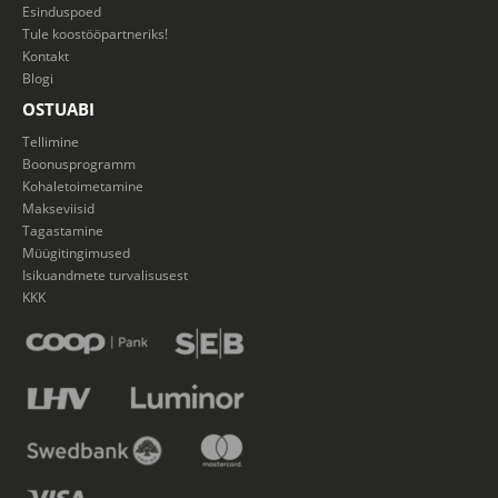
Esinduspoed
Tule koostööpartneriks!
Kontakt
Blogi
OSTUABI
Tellimine
Boonusprogramm
Kohaletoimetamine
Makseviisid
Tagastamine
Müügitingimused
Isikuandmete turvalisusest
KKK