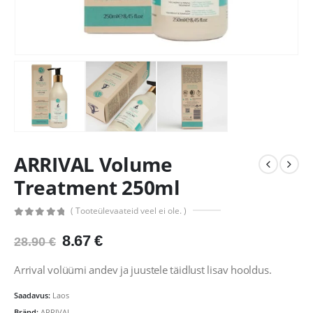
ARRIVAL Volume
Treatment 250ml
( Tooteülevaateid veel ei ole. )
0
out of 5
Algne
Praegune
8.67
€
28.90
€
hind
hind
oli:
on:
Arrival volüümi andev ja juustele täidlust lisav hooldus.
28.90 €.
8.67 €.
Saadavus:
Laos
Bränd:
ARRIVAL