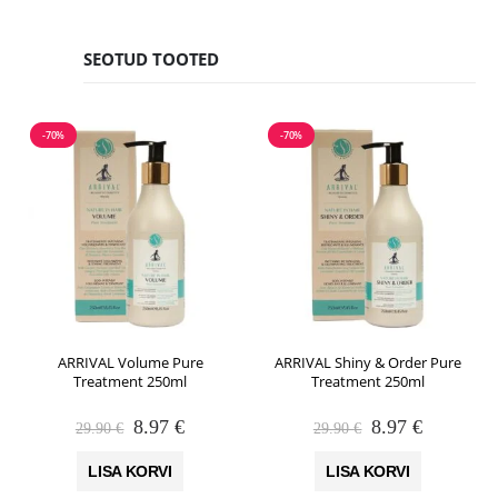
SEOTUD TOOTED
-70%
-70%
ARRIVAL Volume Pure
ARRIVAL Shiny & Order Pure
Treatment 250ml
Treatment 250ml
Algne
Praegune
Algne
Praegune
8.97
€
8.97
€
29.90
€
29.90
€
hind
hind
hind
hind
oli:
on:
oli:
on:
LISA KORVI
LISA KORVI
29.90 €.
8.97 €.
29.90 €.
8.97 €.