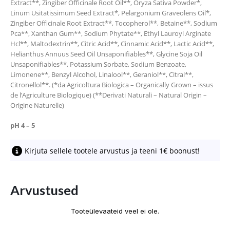
Extract**, Zingiber Officinale Root Oil**, Oryza Sativa Powder*,
Linum Usitatissimum Seed Extract*, Pelargonium Graveolens Oil*,
Zingiber Officinale Root Extract**, Tocopherol**, Betaine**, Sodium
Pca**, Xanthan Gum**, Sodium Phytate**, Ethyl Lauroyl Arginate
Hcl**, Maltodextrin**, Citric Acid**, Cinnamic Acid**, Lactic Acid**,
Helianthus Annuus Seed Oil Unsaponifiables**, Glycine Soja Oil
Unsaponifiables**, Potassium Sorbate, Sodium Benzoate,
Limonene**, Benzyl Alcohol, Linalool**, Geraniol**, Citral**,
Citronellol**. (*da Agricoltura Biologica – Organically Grown – issus
de l’Agriculture Biologique) (**Derivati Naturali – Natural Origin –
Origine Naturelle)
pH 4 – 5
Kirjuta sellele tootele arvustus ja teeni 1€ boonust!
Arvustused
Tooteülevaateid veel ei ole.