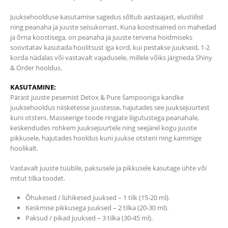
Juuksehoolduse kasutamise sagedus sõltub aastaajast, elustiilist
ning peanaha ja juuste seisukorrast. Kuna koostisained on mahedad
ja õrna koostisega, on peanaha ja juuste tervena hoidmiseks
soovitatav kasutada hoolitsust iga kord, kui pestakse juukseid, 1-2
korda nädalas või vastavalt vajadusele, millele võiks järgneda Shiny
& Order hooldus.
KASUTAMINE:
Pärast juuste pesemist Detox & Pure šampooniga kandke
juuksehooldus niisketesse juustesse, hajutades see juuksejuurtest
kuni otsteni. Masseerige toode ringjate liigutustega peanahale,
keskendudes rohkem juuksejuurtele ning seejärel kogu juuste
pikkusele, hajutades hooldus kuni juukse otsteni ning kammige
hoolikalt.
Vastavalt juuste tüübile, paksusele ja pikkusele kasutage ühte või
mitut tilka toodet.
Õhukesed / lühikesed juuksed – 1 tilk (15-20 ml).
Keskmise pikkusega juuksed – 2 tilka (20-30 ml).
Paksud / pikad juuksed – 3 tilka (30-45 ml).