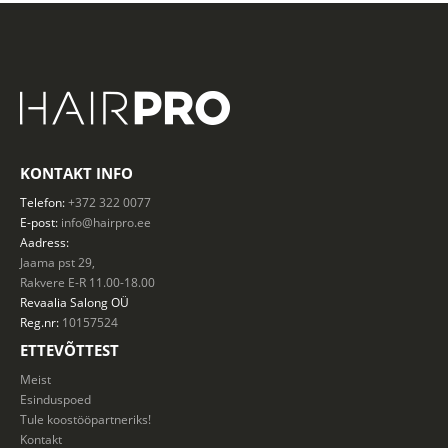
KONTAKT INFO
Telefon:
+372 322 0077
E-post:
info@hairpro.ee
Aadress:
Jaama pst 29,
Rakvere E-R 11.00-18.00
Revaalia Salong
OÜ
Reg.nr:
10157524
ETTEVÕTTEST
Meist
Esinduspoed
Tule koostööpartneriks!
Kontakt