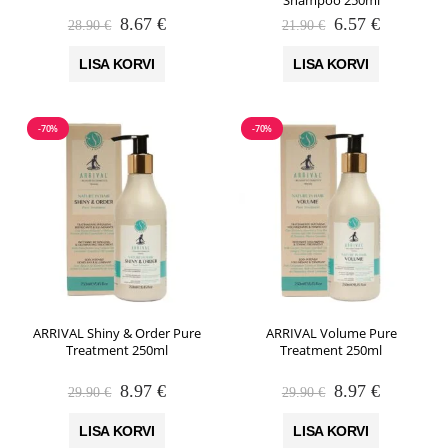
Algne
Praegune
Algne
Praegune
8.67
€
6.57
€
28.90
€
21.90
€
hind
hind
hind
hind
oli:
on:
oli:
on:
LISA KORVI
LISA KORVI
28.90 €.
8.67 €.
21.90 €.
6.57 €.
-70%
-70%
ARRIVAL Shiny & Order Pure
ARRIVAL Volume Pure
Treatment 250ml
Treatment 250ml
Algne
Praegune
Algne
Praegune
8.97
€
8.97
€
29.90
€
29.90
€
hind
hind
hind
hind
oli:
on:
oli:
on:
LISA KORVI
LISA KORVI
29.90 €.
8.97 €.
29.90 €.
8.97 €.