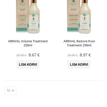
ARRIVAL Volume Treatment
ARRIVAL Restore Pure
250ml
Treatment 250ml
Algne
Praegune
Algne
Praegune
8.67
€
8.97
€
28.90
€
29.90
€
hind
hind
hind
hind
oli:
on:
oli:
on:
LISA KORVI
LISA KORVI
28.90 €.
8.67 €.
29.90 €.
8.97 €.