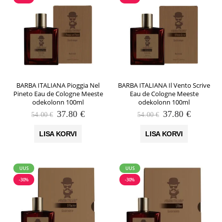
BARBA ITALIANA Pioggia Nel
BARBA ITALIANA Il Vento Scrive
Pineto Eau de Cologne Meeste
Eau de Cologne Meeste
odekolonn 100ml
odekolonn 100ml
Algne
Praegune
Algne
Praegun
37.80
€
37.80
€
54.00
€
54.00
€
hind
hind
hind
hind
oli:
on:
oli:
on:
LISA KORVI
LISA KORVI
54.00 €.
37.80 €.
54.00 €.
37.80 €.
UUS
UUS
-30%
-30%