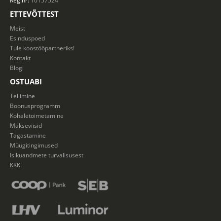
Reg.nr:
10157524
ETTEVÕTTEST
Meist
Esinduspoed
Tule koostööpartneriks!
Kontakt
Blogi
OSTUABI
Tellimine
Boonusprogramm
Kohaletoimetamine
Makseviisid
Tagastamine
Müügitingimused
Isikuandmete turvalisusest
KKK