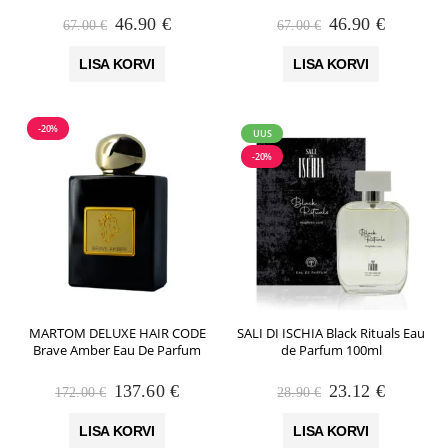
Algne
Praegune
Algne
Praegun
46.90
€
46.90
€
67.00
€
67.00
€
hind
hind
hind
hind
oli:
on:
oli:
on:
LISA KORVI
LISA KORVI
67.00 €.
46.90 €.
67.00 €.
46.90 €.
-20%
UUS
-20%
MARTOM DELUXE HAIR CODE
SALI DI ISCHIA Black Rituals Eau
Brave Amber Eau De Parfum
de Parfum 100ml
Algne
Praegune
Algne
Praegun
137.60
€
23.12
€
172.00
€
28.90
€
hind
hind
hind
hind
oli:
on:
oli:
on:
LISA KORVI
LISA KORVI
172.00 €.
137.60 €.
28.90 €.
23.12 €.