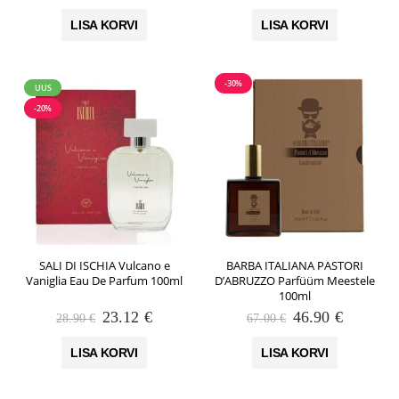
hind
hind
hind
hind
oli:
on:
oli:
on:
LISA KORVI
LISA KORVI
120.00 €.
84.00 €.
28.90 €.
23.12 €.
-30%
UUS
-20%
SALI DI ISCHIA Vulcano e
BARBA ITALIANA PASTORI
Vaniglia Eau De Parfum 100ml
D’ABRUZZO Parfüüm Meestele
100ml
Algne
Praegune
Algne
Praegun
23.12
€
46.90
€
28.90
€
67.00
€
hind
hind
hind
hind
oli:
on:
oli:
on:
LISA KORVI
LISA KORVI
28.90 €.
23.12 €.
67.00 €.
46.90 €.