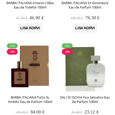
BARBA ITALIANA Innanzi L’Alba
BARBA ITALIANA O! Giovinezza
Eau de Toilette 100ml
Eau de Parfum 100ml
Algne
Praegune
Algne
Praegun
46.90
€
76.30
€
67.00
€
109.00
€
hind
hind
hind
hind
oli:
on:
oli:
on:
LISA KORVI
LISA KORVI
67.00 €.
46.90 €.
109.00 €.
76.30 €.
UUS
UUS
-30%
-20%
BARBA ITALIANA Tutto fu
SALI DI ISCHIA Fico Selvatico Eau
Ambìto Eau de Parfum 100ml
De Parfum 100ml
Algne
Praegune
Algne
Praegun
84.00
€
23.12
€
120.00
€
28.90
€