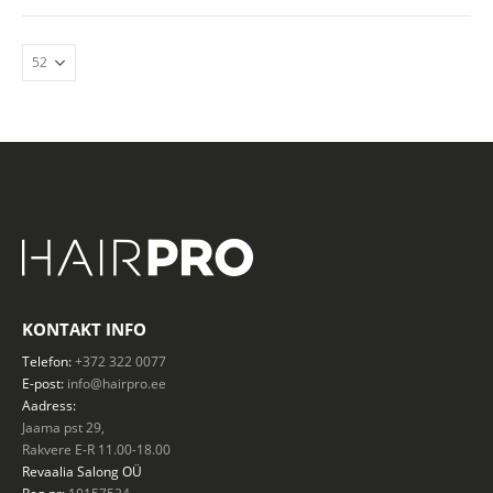
KONTAKT INFO
Telefon:
+372 322 0077
E-post:
info@hairpro.ee
Aadress:
Jaama pst 29,
Rakvere E-R 11.00-18.00
Revaalia Salong
OÜ