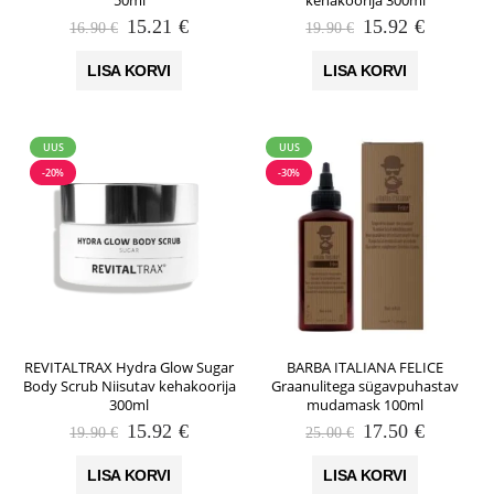
Algne
Praegune
Algne
Praegun
15.21
€
15.92
€
16.90
€
19.90
€
hind
hind
hind
hind
oli:
on:
oli:
on:
LISA KORVI
LISA KORVI
16.90 €.
15.21 €.
19.90 €.
15.92 €.
UUS
UUS
-20%
-30%
REVITALTRAX Hydra Glow Sugar
BARBA ITALIANA FELICE
Body Scrub Niisutav kehakoorija
Graanulitega sügavpuhastav
300ml
mudamask 100ml
Algne
Praegune
Algne
Praegun
15.92
€
17.50
€
19.90
€
25.00
€
hind
hind
hind
hind
oli:
on:
oli:
on:
LISA KORVI
LISA KORVI
19.90 €.
15.92 €.
25.00 €.
17.50 €.