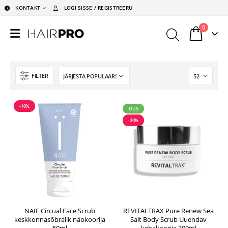
KONTAKT
LOGI SISSE / REGISTREERU
0
FILTER
-10%
UUS
-20%
NAÏF Circual Face Scrub
REVITALTRAX Pure Renew Sea
keskkonnasõbralik näokoorija
Salt Body Scrub Uuendav
50ml
kehakoorija 300ml