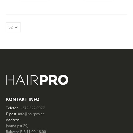
KONTAKT INFO
Telefon:
+372 322 0077
E-post:
info@hairpro.ee
Aadress:
Jaama pst 29,
Rakvere E-R 11.00-18.00