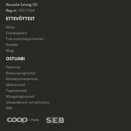
Revaalia Salong
OÜ
Reg.nr:
10157524
ETTEVÕTTEST
Meist
Esinduspoed
Tule koostööpartneriks!
Kontakt
Blogi
OSTUABI
Tellimine
Boonusprogramm
Kohaletoimetamine
Makseviisid
Tagastamine
Müügitingimused
Isikuandmete turvalisusest
KKK