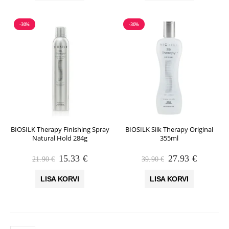
-30%
-30%
BIOSILK Therapy Finishing Spray
BIOSILK Silk Therapy Original
Natural Hold 284g
355ml
Algne
Praegune
Algne
Praegun
15.33
€
27.93
€
21.90
€
39.90
€
hind
hind
hind
hind
oli:
on:
oli:
on:
LISA KORVI
LISA KORVI
21.90 €.
15.33 €.
39.90 €.
27.93 €.