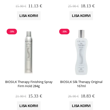
Algne
Praegune
Algne
Praegun
11.13
€
18.13
€
15.90
€
25.90
€
hind
hind
hind
hind
oli:
on:
oli:
on:
LISA KORVI
LISA KORVI
15.90 €.
11.13 €.
25.90 €.
18.13 €.
-30%
-30%
BIOSILK Therapy Finishing Spray
BIOSILK Silk Therapy Original
Firm Hold 284g
167ml
Algne
Praegune
Algne
Praegun
15.33
€
18.83
€
21.90
€
26.90
€
hind
hind
hind
hind
oli:
on:
oli:
on:
LISA KORVI
LISA KORVI
21.90 €.
15.33 €.
26.90 €.
18.83 €.