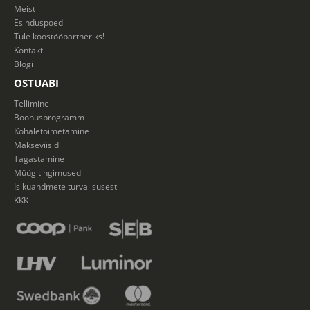
Meist
Esinduspoed
Tule koostööpartneriks!
Kontakt
Blogi
OSTUABI
Tellimine
Boonusprogramm
Kohaletoimetamine
Makseviisid
Tagastamine
Müügitingimused
Isikuandmete turvalisusest
KKK