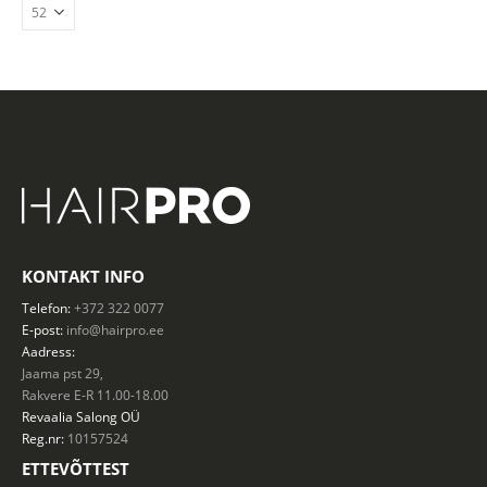
KONTAKT INFO
Telefon:
+372 322 0077
E-post:
info@hairpro.ee
Aadress:
Jaama pst 29,
Rakvere E-R 11.00-18.00
Revaalia Salong
OÜ
Reg.nr:
10157524
ETTEVÕTTEST