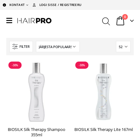
KONTAKT
LOGI SISSE / REGISTREERU
0
FILTER
-30%
-30%
BIOSILK Silk Therapy Shampoo
BIOSILK Silk Therapy Lite 167ml
355ml