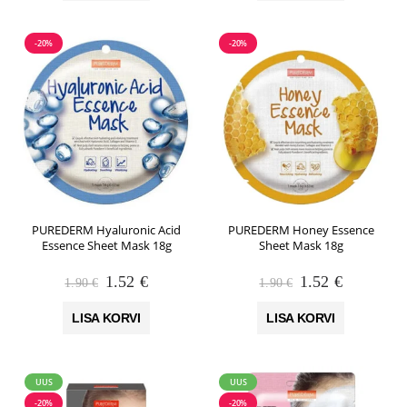
-20%
-20%
PUREDERM Hyaluronic Acid
PUREDERM Honey Essence
Essence Sheet Mask 18g
Sheet Mask 18g
Algne
Praegune
Algne
Praegune
1.52
€
1.52
€
1.90
€
1.90
€
hind
hind
hind
hind
oli:
on:
oli:
on:
LISA KORVI
LISA KORVI
1.90 €.
1.52 €.
1.90 €.
1.52 €.
UUS
UUS
-20%
-20%