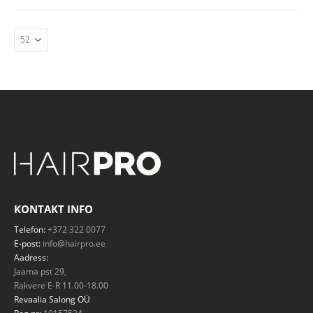
KONTAKT INFO
Telefon:
+372 322 0077
E-post:
info@hairpro.ee
Aadress:
Jaama pst 29,
Rakvere E-R 11.00-18.00
Revaalia Salong
OÜ