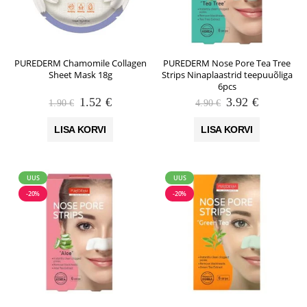
PUREDERM Chamomile Collagen
PUREDERM Nose Pore Tea Tree
Sheet Mask 18g
Strips Ninaplaastrid teepuuõliga
6pcs
Algne
Praegune
Algne
Praegune
1.52
€
3.92
€
1.90
€
4.90
€
hind
hind
hind
hind
oli:
on:
oli:
on:
LISA KORVI
LISA KORVI
1.90 €.
1.52 €.
4.90 €.
3.92 €.
UUS
UUS
-20%
-20%