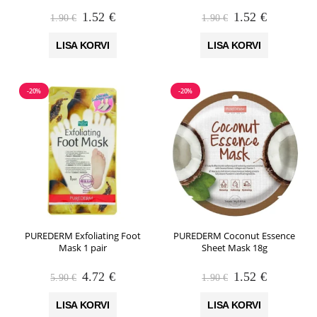
Algne
Praegune
Algne
Praegune
1.52
€
1.52
€
1.90
€
1.90
€
hind
hind
hind
hind
oli:
on:
oli:
on:
LISA KORVI
LISA KORVI
1.90 €.
1.52 €.
1.90 €.
1.52 €.
-20%
-20%
PUREDERM Exfoliating Foot
PUREDERM Coconut Essence
Mask 1 pair
Sheet Mask 18g
Algne
Praegune
Algne
Praegune
4.72
€
1.52
€
5.90
€
1.90
€
hind
hind
hind
hind
oli:
on:
oli:
on:
LISA KORVI
LISA KORVI
5.90 €.
4.72 €.
1.90 €.
1.52 €.