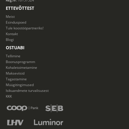
Reg.nr:
10157524
ETTEVÕTTEST
Meist
Esinduspoed
Tule koostööpartneriks!
Kontakt
Blogi
OSTUABI
Tellimine
Boonusprogramm
Kohaletoimetamine
Makseviisid
Tagastamine
Müügitingimused
Isikuandmete turvalisusest
KKK