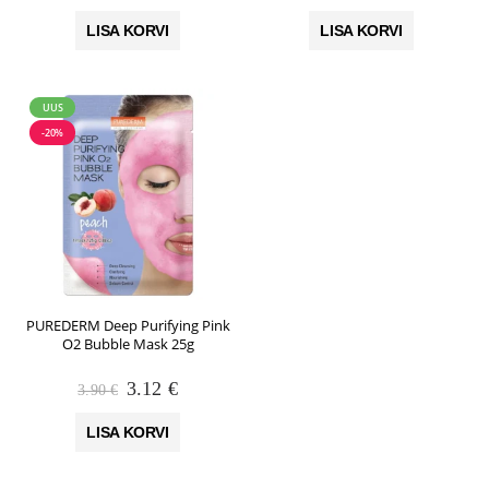
hind
hind
hind
hind
oli:
on:
oli:
on:
LISA KORVI
LISA KORVI
1.90 €.
1.52 €.
3.90 €.
3.12 €.
UUS
-20%
PUREDERM Deep Purifying Pink
O2 Bubble Mask 25g
Algne
Praegune
3.12
€
3.90
€
hind
hind
oli:
on:
LISA KORVI
3.90 €.
3.12 €.