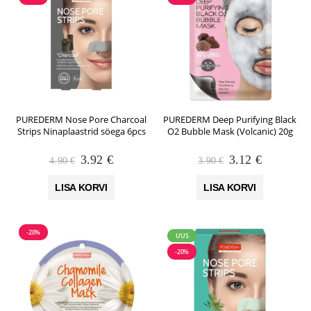
PUREDERM Nose Pore Charcoal
PUREDERM Deep Purifying Black
Strips Ninaplaastrid söega 6pcs
O2 Bubble Mask (Volcanic) 20g
Algne
Praegune
Algne
Praegune
3.92
€
3.12
€
4.90
€
3.90
€
hind
hind
hind
hind
oli:
on:
oli:
on:
LISA KORVI
LISA KORVI
4.90 €.
3.92 €.
3.90 €.
3.12 €.
-20%
UUS
-20%