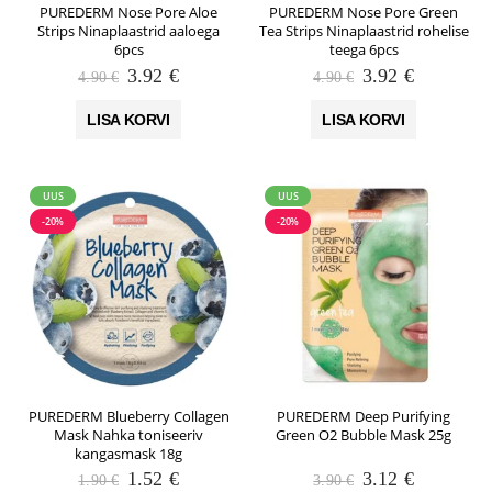
PUREDERM Nose Pore Aloe
PUREDERM Nose Pore Green
Strips Ninaplaastrid aaloega
Tea Strips Ninaplaastrid rohelise
6pcs
teega 6pcs
Algne
Praegune
Algne
Praegune
3.92
€
3.92
€
4.90
€
4.90
€
hind
hind
hind
hind
oli:
on:
oli:
on:
LISA KORVI
LISA KORVI
4.90 €.
3.92 €.
4.90 €.
3.92 €.
UUS
UUS
-20%
-20%
PUREDERM Blueberry Collagen
PUREDERM Deep Purifying
Mask Nahka toniseeriv
Green O2 Bubble Mask 25g
kangasmask 18g
Algne
Praegune
Algne
Praegune
1.52
€
3.12
€
1.90
€
3.90
€