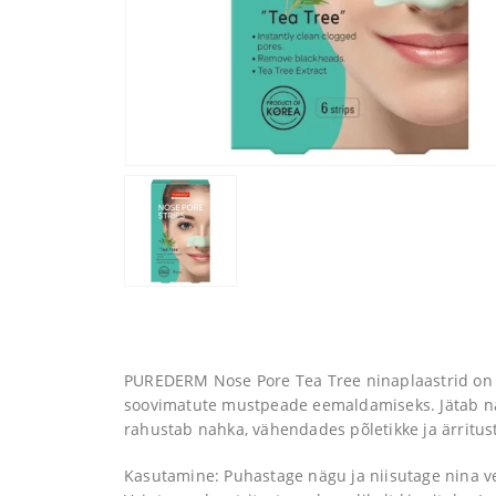
PUREDERM Nose Pore Tea Tree ninaplaastrid on
soovimatute mustpeade eemaldamiseks. Jätab nah
rahustab nahka, vähendades põletikke ja ärritust.
Kasutamine: ​Puhastage nägu ja niisutage nina v