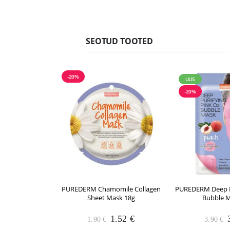
SEOTUD TOOTED
-20%
UUS
-20%
PUREDERM Chamomile Collagen
PUREDERM Deep Pu
Sheet Mask 18g
Bubble M
Algne
Praegune
1.52
€
1.90
€
3.90
€
hind
hind