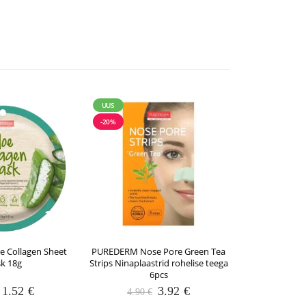
UUS
UUS
-20%
-20%
 Collagen Sheet
PUREDERM Nose Pore Green Tea
PUREDERM Dee
k 18g
Strips Ninaplaastrid rohelise teega
O2 Bubble Ma
6pcs
Algne
Praegune
Algne
Praegune
1.52
€
3.92
€
4.90
€
3.90
hind
hind
hind
hind