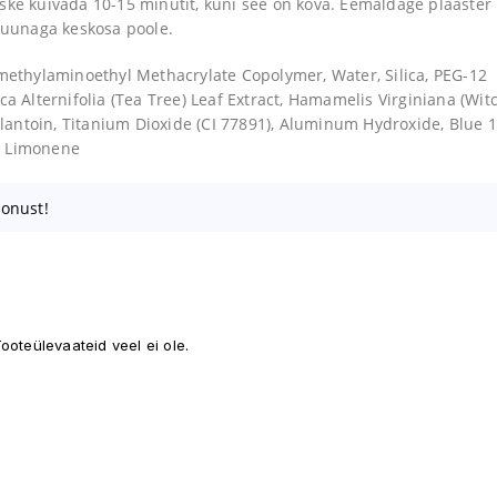
 Laske kuivada 10-15 minutit, kuni see on kõva. Eemaldage plaaster
 suunaga keskosa poole.
imethylaminoethyl Methacrylate Copolymer, Water, Silica, PEG-12
a Alternifolia (Tea Tree) Leaf Extract, Hamamelis Virginiana (Wit
llantoin, Titanium Dioxide (CI 77891), Aluminum Hydroxide, Blue 1
l, Limonene
oonust!
ooteülevaateid veel ei ole.