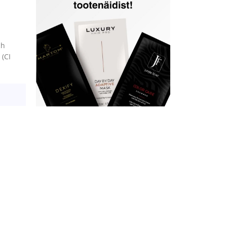
ch
 (CI