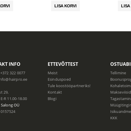
oli:
on:
oli:
on:
KORVI
LISA KORVI
LISA
3.90 €.
3.12 €.
4.90 €.
3.92 €.
KT INFO
ETTEVÕTTEST
OSTUABI
+372 322 0077
Meist
Tellimine
info@hairpro.ee
Esinduspoed
Boonuspr
:
Tule koostööpartneriks!
Kohaletoim
t 29,
Kontakt
Makseviisid
E-R 11.00-18.00
Blogi
Tagastamin
 Salong
OÜ
Müügiting
0157524
Isikuandmet
KKK