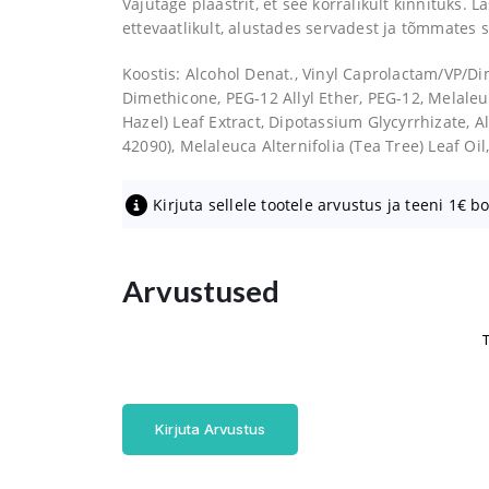
Vajutage plaastrit, et see korralikult kinnituks.
ettevaatlikult, alustades servadest ja tõmmates
Koostis: Alcohol Denat., Vinyl Caprolactam/VP/D
Dimethicone, PEG-12 Allyl Ether, PEG-12, Melaleuc
Hazel) Leaf Extract, Dipotassium Glycyrrhizate, A
42090), Melaleuca Alternifolia (Tea Tree) Leaf Oi
Kirjuta sellele tootele arvustus ja teeni 1€ b
Arvustused
T
Kirjuta Arvustus