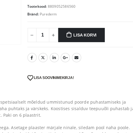
4.90 €.
3.92 €.
Tootekood:
8809052586560
Bränd:
Purederm
LISA KORVI
LISA SOOVINIMEKIRJA!
 spetsiaalselt mõeldud ummistunud poorde puhastamiseks ja
a puhtaks ja värskeks. Koostises sisalduv teepuuõli puhastab j
 Paki on 6 plaastrit.
eega. Asetage plaaster märjale ninale, siledam pool naha poole.