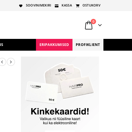
SOOVINIMEKIRI
KASSA
OSTUKORV
0
US
ERIPAKKUMISED
PROFIKLIENT