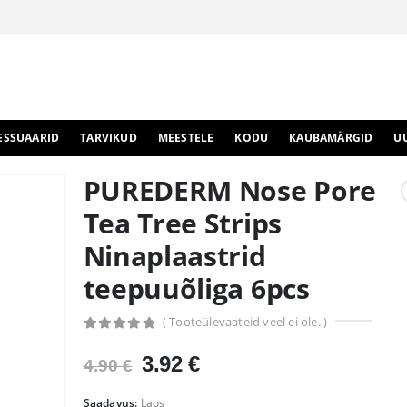
ESSUAARID
TARVIKUD
MEESTELE
KODU
KAUBAMÄRGID
U
PUREDERM Nose Pore
Tea Tree Strips
Ninaplaastrid
teepuuõliga 6pcs
( Tooteülevaateid veel ei ole. )
0
out of 5
Algne
Praegune
3.92
€
4.90
€
hind
hind
oli:
on:
Saadavus:
Laos