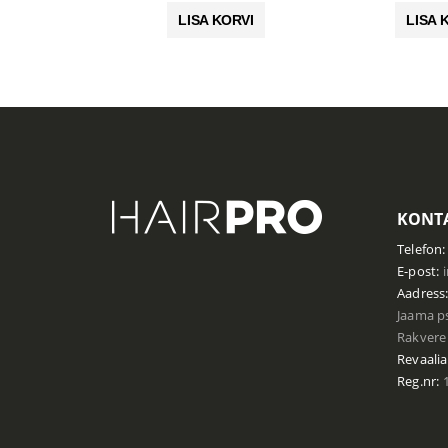
oli:
on:
LISA KORVI
LISA 
1.90 €.
1.52 €.
KONTA
Telefon:
E-post:
Aadress
Jaama ps
Rakvere 
Revaalia
Reg.nr:
1