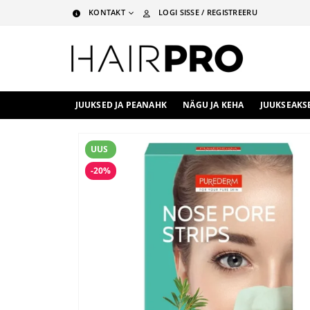
KONTAKT
LOGI SISSE / REGISTREERU
JUUKSED JA PEANAHK
NÄGU JA KEHA
JUUKSEAKS
UUS
-20%