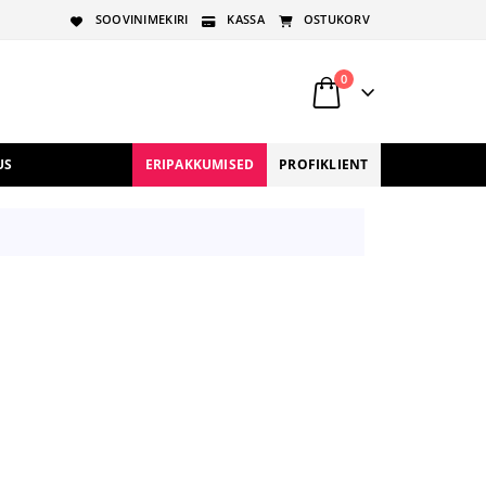
SOOVINIMEKIRI
KASSA
OSTUKORV
0
US
ERIPAKKUMISED
PROFIKLIENT