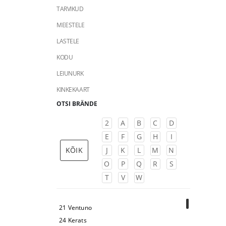
TARVIKUD
MEESTELE
LASTELE
KODU
LEIUNURK
KINKEKAART
OTSI BRÄNDE
2
A
B
C
D
E
F
G
H
I
KÕIK
J
K
L
M
N
O
P
Q
R
S
T
V
W
21 Ventuno
24 Kerats