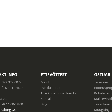
KT INFO
ETTEVÕTTEST
OSTUABI
+372 322 0077
Meist
Tellimine
info@hairpro.ee
Esinduspoed
Boonuspr
:
Tule koostööpartneriks!
Kohaletoim
t 29,
Kontakt
Makseviisid
E-R 11.00-18.00
Blogi
Tagastamin
 Salong
OÜ
Müügiting