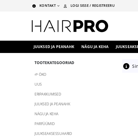
KONTAKT
LOGI SISSE / REGISTREERU
JUUKSED JA PEANAHK
NÄGU JA KEHA
JUUKSEAKS
TOOTEKATEGOORIAD
Sin
🌱 ÖKO
UUS
ERIPAKKUMISED
JUUKSED JA PEANAHK
NÄGU JA KEHA
PARFÜÜMID
JUUKSEAKSESSUAARID