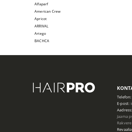
Alfaparf
American Crew
Apricot
ARRIVAL
Artego
BACHCA
Barba Italiana
Batiste
Beauty Of Joseon
Bellody
Biodance
BioKap
KONTA
Biosilk
Telefon:
Björn Axen
E-post:
Bo Paris
Aadress
Bohomane
Jaama ps
Carelia Petits Natural Care
Rakvere 
Cera Professional
Revaalia