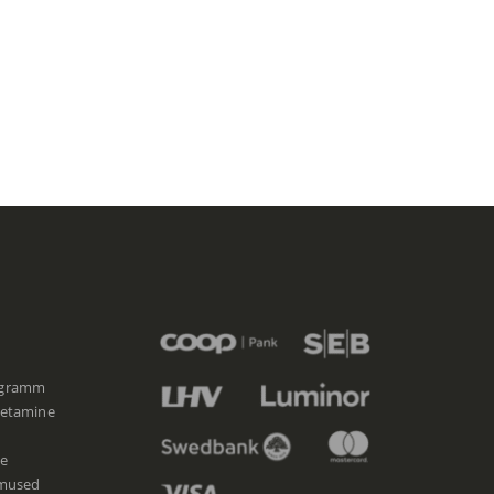
ogramm
etamine
e
imused