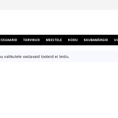
ESSUAARID
TARVIKUD
MEESTELE
KODU
KAUBAMÄRGID
U
u valikutele vastavaid tooteid ei leidu.