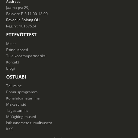
Aadress:
Jaama pst 29,
Rakvere E-R 11.00-18.00
Revaalia Salong
OÜ
Reg.nr:
10157524
ETTEVÕTTEST
Meist
Esinduspoed
Tule koostööpartneriks!
Kontakt
Blogi
OSTUABI
Tellimine
Boonusprogramm
Kohaletoimetamine
Makseviisid
Tagastamine
Müügitingimused
Isikuandmete turvalisusest
KKK