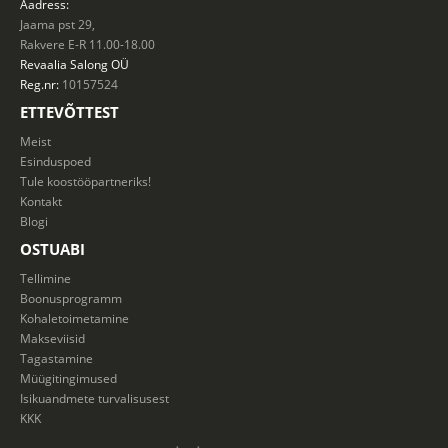
Aadress:
Jaama pst 29,
Rakvere E-R 11.00-18.00
Revaalia Salong
OÜ
Reg.nr:
10157524
ETTEVÕTTEST
Meist
Esinduspoed
Tule koostööpartneriks!
Kontakt
Blogi
OSTUABI
Tellimine
Boonusprogramm
Kohaletoimetamine
Makseviisid
Tagastamine
Müügitingimused
Isikuandmete turvalisusest
KKK