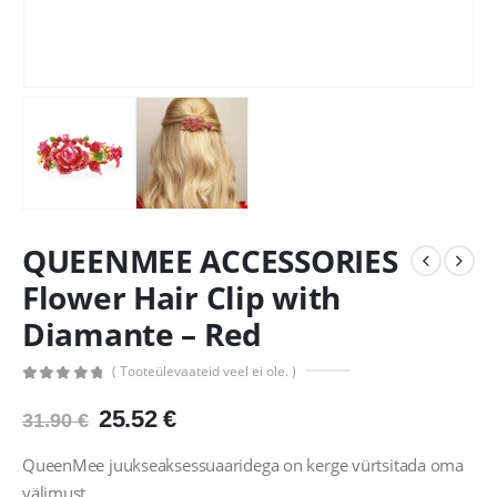
QUEENMEE ACCESSORIES
Flower Hair Clip with
Diamante – Red
( Tooteülevaateid veel ei ole. )
0
out of 5
Algne
Praegune
25.52
€
31.90
€
hind
hind
oli:
on:
QueenMee juukseaksessuaaridega on kerge vürtsitada oma
31.90 €.
25.52 €.
välimust.