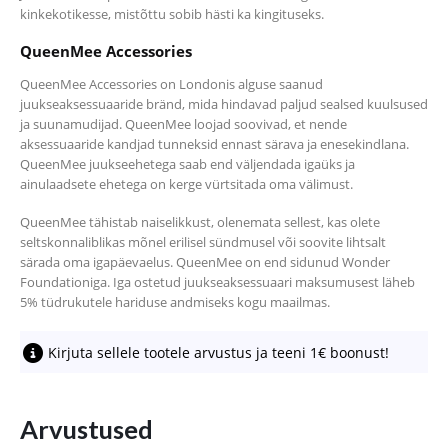
kinkekotikesse, mistõttu sobib hästi ka kingituseks.
QueenMee Accessories
QueenMee Accessories on Londonis alguse saanud
juukseaksessuaaride bränd, mida hindavad paljud sealsed kuulsused
ja suunamudijad. QueenMee loojad soovivad, et nende
aksessuaaride kandjad tunneksid ennast särava ja enesekindlana.
QueenMee juukseehetega saab end väljendada igaüks ja
ainulaadsete ehetega on kerge vürtsitada oma välimust.
QueenMee tähistab naiselikkust, olenemata sellest, kas olete
seltskonnaliblikas mõnel erilisel sündmusel või soovite lihtsalt
särada oma igapäevaelus.
QueenMee on end sidunud Wonder
Foundationiga. Iga ostetud juukseaksessuaari maksumusest läheb
5% tüdrukutele hariduse andmiseks kogu maailmas.
Kirjuta sellele tootele arvustus ja teeni 1€ boonust!
Arvustused