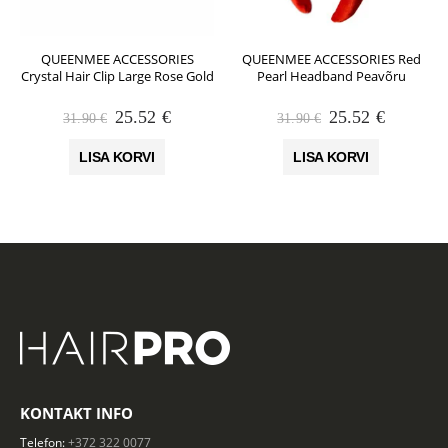
QUEENMEE ACCESSORIES
QUEENMEE ACCESSORIES Red
Crystal Hair Clip Large Rose Gold
Pearl Headband Peavõru
Algne
Praegune
Algne
Praegun
25.52
€
25.52
€
31.90
€
31.90
€
hind
hind
hind
hind
oli:
on:
oli:
on:
LISA KORVI
LISA KORVI
31.90 €.
25.52 €.
31.90 €.
25.52 €.
KONTAKT INFO
Telefon:
+372 322 0077