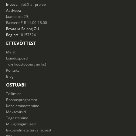
E-post:
info@hairpro.ee
Aadress:
Jaama pst 29,
Rakvere E-R 11.00-18.00
Revaalia Salong
OÜ
Reg.nr:
10157524
ETTEVÕTTEST
Meist
Esinduspoed
Tule koostööpartneriks!
Kontakt
Blogi
OSTUABI
Tellimine
Boonusprogramm
Kohaletoimetamine
Makseviisid
Tagastamine
Müügitingimused
Isikuandmete turvalisusest