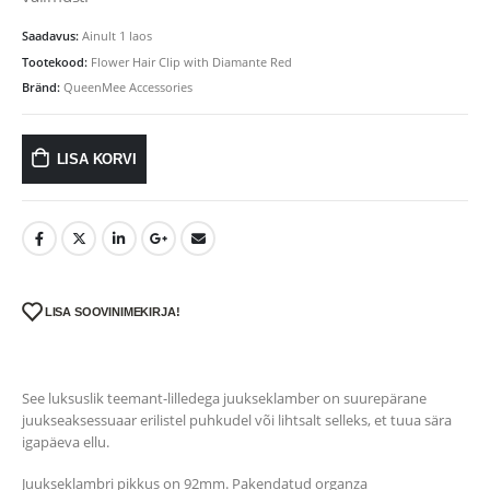
Saadavus:
Ainult 1 laos
Tootekood:
Flower Hair Clip with Diamante Red
Bränd:
QueenMee Accessories
LISA KORVI
LISA SOOVINIMEKIRJA!
See luksuslik teemant-lilledega juukseklamber on suurepärane
juukseaksessuaar erilistel puhkudel või lihtsalt selleks, et tuua sära
igapäeva ellu.
Juukseklambri pikkus on 92mm. Pakendatud organza