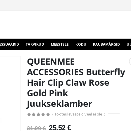
ESSUAARID
TARVIKUD
MEESTELE
KODU
KAUBAMÄRGID
U
QUEENMEE
ACCESSORIES Butterfly
Hair Clip Claw Rose
Gold Pink
Juukseklamber
( Tooteülevaateid veel ei ole. )
0
out of 5
Algne
Praegune
25.52
€
31.90
€