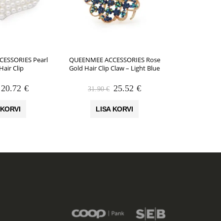
ESSORIES Pearl
QUEENMEE ACCESSORIES Rose
QUEENMEE AC
Hair Clip
Gold Hair Clip Claw – Light Blue
Padded He
Algne
Praegune
Algne
Praegune
20.72
€
25.52
€
31.90
€
46.90
hind
hind
hind
hind
oli:
on:
oli:
on:
 KORVI
LISA KORVI
LIS
25.90 €.
20.72 €.
31.90 €.
25.52 €.