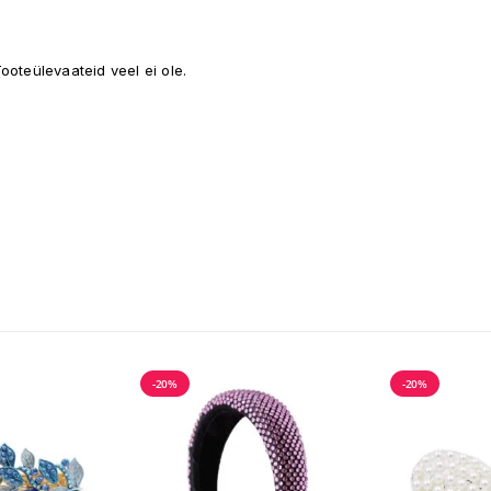
ooteülevaateid veel ei ole.
-20%
-20%