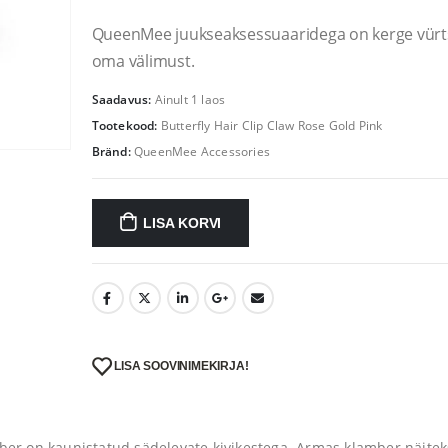
hind
hind
oli:
on:
QueenMee juukseaksessuaaridega on kerge vürt
31.90 €.
25.52 €.
oma välimust.
Saadavus:
Ainult 1 laos
Tootekood:
Butterfly Hair Clip Claw Rose Gold Pink
Bränd:
QueenMee Accessories
LISA KORVI
LISA SOOVINIMEKIRJA!
mber on kaunistatud sädelevate kivikestega. Armas klamber näitek