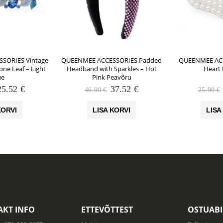
SORIES Vintage
QUEENMEE ACCESSORIES Padded
QUEENMEE ACC
one Leaf – Light
Headband with Sparkles – Hot
Heart 
ue
Pink Peavõru
Algne
Praegune
Algne
Praegune
25.52
€
37.52
€
46.90
€
25.90
€
hind
hind
hind
hind
li:
on:
oli:
on:
KORVI
LISA KORVI
LISA
31.90 €.
25.52 €.
46.90 €.
37.52 €.
KT INFO
ETTEVÕTTEST
OSTUABI