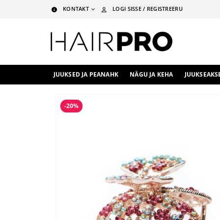
KONTAKT
LOGI SISSE / REGISTREERU
JUUKSED JA PEANAHK
NÄGU JA KEHA
JUUKSEAKS
-20%