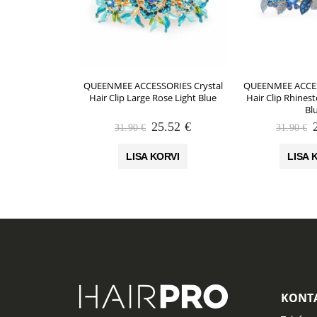
QUEENMEE ACCESSORIES Crystal
QUEENMEE ACCES
Hair Clip Large Rose Light Blue
Hair Clip Rhinest
Bl
Algne
Praegune
25.52
€
31.90
€
31.90
€
hind
hind
oli:
on:
o
LISA KORVI
LISA 
31.90 €.
25.52 €.
KONTA