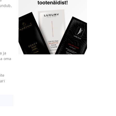
tundub,
a ja
da oma
ite
ari