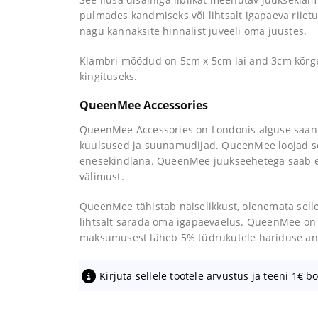
pulmades kandmiseks või lihtsalt igapäeva riietu
nagu kannaksite hinnalist juveeli oma juustes.
Klambri mõõdud on 5cm x 5cm lai and 3cm kõrge.
kingituseks.
QueenMee Accessories
QueenMee Accessories on Londonis alguse saan
kuulsused ja suunamudijad. QueenMee loojad so
enesekindlana. QueenMee juukseehetega saab en
välimust.
QueenMee tähistab naiselikkust, olenemata selles
lihtsalt särada oma igapäevaelus.
QueenMee on e
maksumusest läheb 5% tüdrukutele hariduse a
Kirjuta sellele tootele arvustus ja teeni 1€ b