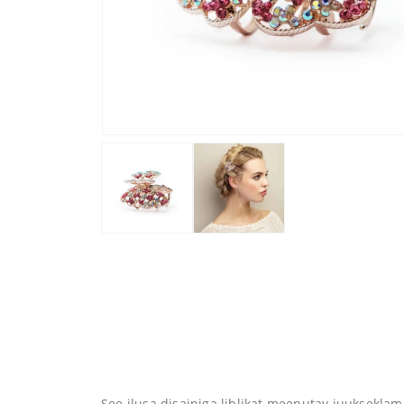
See ilusa disainiga liblikat meenutav juuksekla