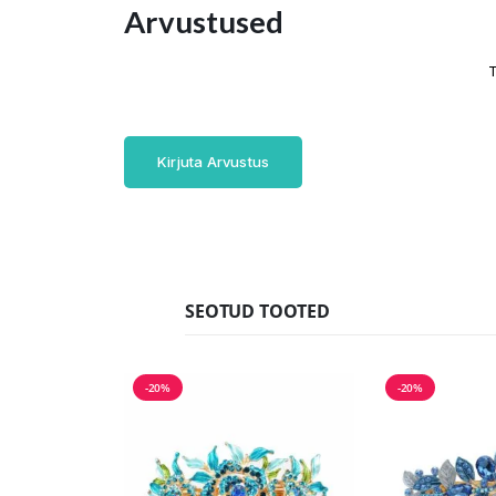
Arvustused
T
Kirjuta Arvustus
SEOTUD TOOTED
-20%
-20%