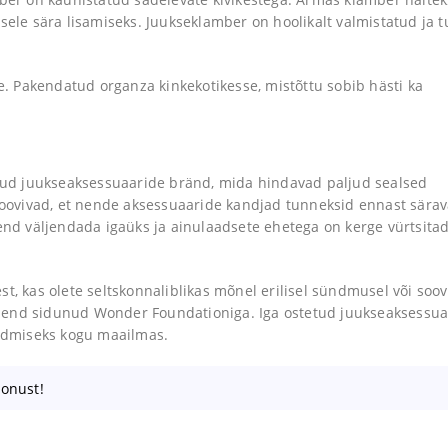
sele sära lisamiseks. Juukseklamber on hoolikalt valmistatud ja 
 Pakendatud organza kinkekotikesse, mistõttu sobib hästi ka
ud juukseaksessuaaride bränd, mida hindavad paljud sealsed
ovivad, et nende aksessuaaride kandjad tunneksid ennast särav
d väljendada igaüks ja ainulaadsete ehetega on kerge vürtsita
t, kas olete seltskonnaliblikas mõnel erilisel sündmusel või soov
nd sidunud Wonder Foundationiga. Iga ostetud juukseaksessua
ndmiseks kogu maailmas.
oonust!