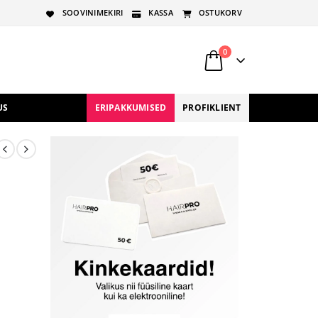
SOOVINIMEKIRI
KASSA
OSTUKORV
0
US
ERIPAKKUMISED
PROFIKLIENT