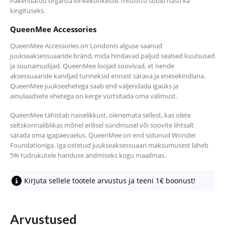
Pakendatud organza kinkekotikesse, mistõttu sobib hästi ka
kingituseks.
QueenMee Accessories
QueenMee Accessories on Londonis alguse saanud
juukseaksessuaaride bränd, mida hindavad paljud sealsed kuulsused
ja suunamudijad. QueenMee loojad soovivad, et nende
aksessuaaride kandjad tunneksid ennast särava ja enesekindlana.
QueenMee juukseehetega saab end väljendada igaüks ja
ainulaadsete ehetega on kerge vürtsitada oma välimust.
QueenMee tähistab naiselikkust, olenemata sellest, kas olete
seltskonnaliblikas mõnel erilisel sündmusel või soovite lihtsalt
särada oma igapäevaelus.
QueenMee on end sidunud Wonder
Foundationiga. Iga ostetud juukseaksessuaari maksumusest läheb
5% tüdrukutele hariduse andmiseks kogu maailmas.
Kirjuta sellele tootele arvustus ja teeni 1€ boonust!
Arvustused