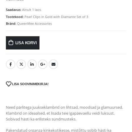
Saadavus:
Ainult 1 laos
Tootekood:
Pearl Clips in Gold with Diamante Set of 3
Bränd:
QueenMee Accessories
LISA KORVI
LISA SOOVINIMEKIRJA!
Need pärlitega juukseklambrid on lihtsad, moodsad ja glamuursed.
Klambrid on ideaalsed, et lisada teie igapäevaellu veidi luksust.
Sobivad hästi ka erilisteks sündmusteks.
Pakendatud organza kinkekotikesse, mistõttu sobib hästi ka