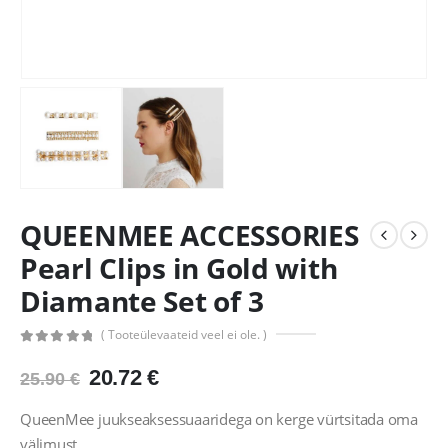
QUEENMEE ACCESSORIES
Pearl Clips in Gold with
Diamante Set of 3
( Tooteülevaateid veel ei ole. )
0
out of 5
Algne
Praegune
20.72
€
25.90
€
hind
hind
oli:
on:
QueenMee juukseaksessuaaridega on kerge vürtsitada oma
25.90 €.
20.72 €.
välimust.