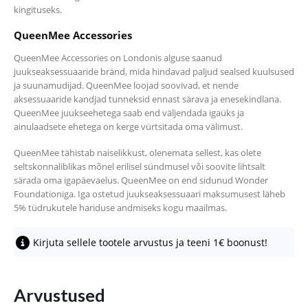
kingituseks.
QueenMee Accessories
QueenMee Accessories on Londonis alguse saanud
juukseaksessuaaride bränd, mida hindavad paljud sealsed kuulsused
ja suunamudijad. QueenMee loojad soovivad, et nende
aksessuaaride kandjad tunneksid ennast särava ja enesekindlana.
QueenMee juukseehetega saab end väljendada igaüks ja
ainulaadsete ehetega on kerge vürtsitada oma välimust.
QueenMee tähistab naiselikkust, olenemata sellest, kas olete
seltskonnaliblikas mõnel erilisel sündmusel või soovite lihtsalt
särada oma igapäevaelus.
QueenMee on end sidunud Wonder
Foundationiga. Iga ostetud juukseaksessuaari maksumusest läheb
5% tüdrukutele hariduse andmiseks kogu maailmas.
Kirjuta sellele tootele arvustus ja teeni 1€ boonust!
Arvustused