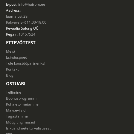
E-post:
info@hairpro.ee
Aadress:
Jaama pst 29,
Rakvere E-R 11.00-18.00
Revaalia Salong
OÜ
Reg.nr:
10157524
ETTEVÕTTEST
Meist
Esinduspoed
Tule koostööpartneriks!
Kontakt
Blogi
OSTUABI
Tellimine
Boonusprogramm
Kohaletoimetamine
Makseviisid
Tagastamine
Müügitingimused
Isikuandmete turvalisusest