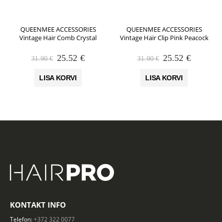
QUEENMEE ACCESSORIES
QUEENMEE ACCESSORIES
Vintage Hair Comb Crystal
Vintage Hair Clip Pink Peacock
Algne
Praegune
Algne
Praegun
25.52
€
25.52
€
31.90
€
31.90
€
hind
hind
hind
hind
oli:
on:
oli:
on:
LISA KORVI
LISA KORVI
31.90 €.
25.52 €.
31.90 €.
25.52 €.
KONTAKT INFO
Telefon:
+372 322 0077