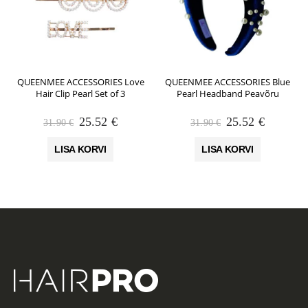
QUEENMEE ACCESSORIES Love
QUEENMEE ACCESSORIES Blue
Hair Clip Pearl Set of 3
Pearl Headband Peavõru
Algne
Praegune
Algne
Praegun
25.52
€
25.52
€
31.90
€
31.90
€
hind
hind
hind
hind
oli:
on:
oli:
on:
LISA KORVI
LISA KORVI
31.90 €.
25.52 €.
31.90 €.
25.52 €.