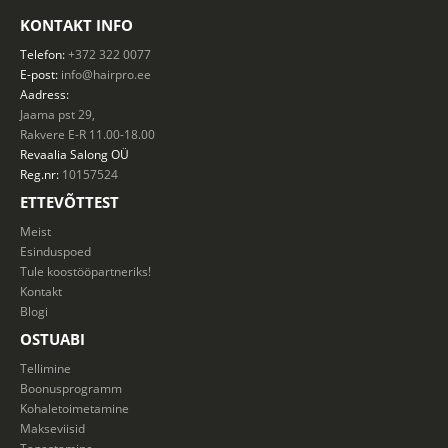
KONTAKT INFO
Telefon:
+372 322 0077
E-post:
info@hairpro.ee
Aadress:
Jaama pst 29,
Rakvere E-R 11.00-18.00
Revaalia Salong
OÜ
Reg.nr:
10157524
ETTEVÕTTEST
Meist
Esinduspoed
Tule koostööpartneriks!
Kontakt
Blogi
OSTUABI
Tellimine
Boonusprogramm
Kohaletoimetamine
Makseviisid