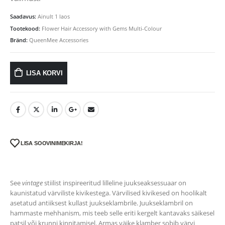
Saadavus:
Ainult 1 laos
Tootekood:
Flower Hair Accessory with Gems Multi-Colour
Bränd:
QueenMee Accessories
LISA KORVI
LISA SOOVINIMEKIRJA!
See
vintage
stiilist inspireeritud lilleline juukseaksessuaar on
kaunistatud värviliste kivikestega. Värvilised kivikesed on hoolikalt
asetatud antiiksest kullast juukseklambrile. Juukseklambril on
hammaste mehhanism, mis teeb selle eriti kergelt kantavaks säikesel
patsil või krunni kinnitamisel. Armas väike klamber sobib värvi