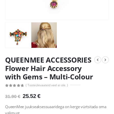
QUEENMEE ACCESSORIES
Flower Hair Accessory
with Gems – Multi-Colour
( Tooteülevaateid veel ei ole. )
0
out of 5
Algne
Praegune
25.52
€
31.90
€
hind
hind
oli:
on:
QueenMee juukseaksessuaaridega on kerge vürtsitada oma
31.90 €.
25.52 €.
välimust.