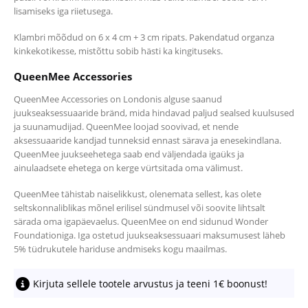
lisamiseks iga riietusega.
Klambri mõõdud on 6 x 4 cm + 3 cm ripats. Pakendatud organza
kinkekotikesse, mistõttu sobib hästi ka kingituseks.
QueenMee Accessories
QueenMee Accessories on Londonis alguse saanud
juukseaksessuaaride bränd, mida hindavad paljud sealsed kuulsused
ja suunamudijad. QueenMee loojad soovivad, et nende
aksessuaaride kandjad tunneksid ennast särava ja enesekindlana.
QueenMee juukseehetega saab end väljendada igaüks ja
ainulaadsete ehetega on kerge vürtsitada oma välimust.
QueenMee tähistab naiselikkust, olenemata sellest, kas olete
seltskonnaliblikas mõnel erilisel sündmusel või soovite lihtsalt
särada oma igapäevaelus.
QueenMee on end sidunud Wonder
Foundationiga. Iga ostetud juukseaksessuaari maksumusest läheb
5% tüdrukutele hariduse andmiseks kogu maailmas.
Kirjuta sellele tootele arvustus ja teeni 1€ boonust!