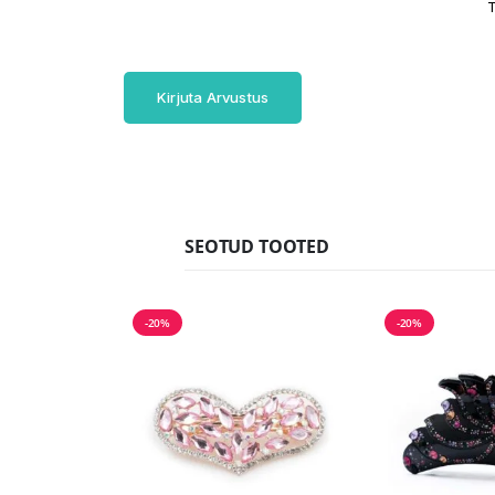
T
Kirjuta Arvustus
SEOTUD TOOTED
-20%
-20%