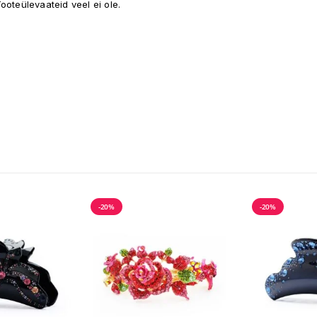
ooteülevaateid veel ei ole.
-20%
-20%