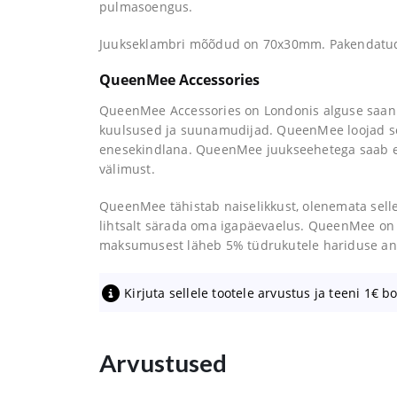
pulmasoengus.
Juukseklambri mõõdud on 70x30mm. Pakendatud or
QueenMee Accessories
QueenMee Accessories on Londonis alguse saan
kuulsused ja suunamudijad. QueenMee loojad so
enesekindlana. QueenMee juukseehetega saab en
välimust.
QueenMee tähistab naiselikkust, olenemata selles
lihtsalt särada oma igapäevaelus.
QueenMee on e
maksumusest läheb 5% tüdrukutele hariduse a
Kirjuta sellele tootele arvustus ja teeni 1€ b
Arvustused