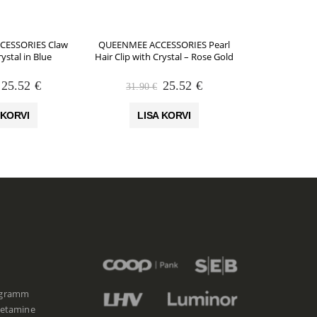
CESSORIES Claw
QUEENMEE ACCESSORIES Pearl
QUEENMEE
rystal in Blue
Hair Clip with Crystal – Rose Gold
Butterfly Hair
Black J
Algne
Praegune
Algne
Praegune
25.52
€
25.52
€
31.90
€
31.90
hind
hind
hind
hind
oli:
on:
oli:
on:
 KORVI
LISA KORVI
LIS
31.90 €.
25.52 €.
31.90 €.
25.52 €.
ogramm
etamine