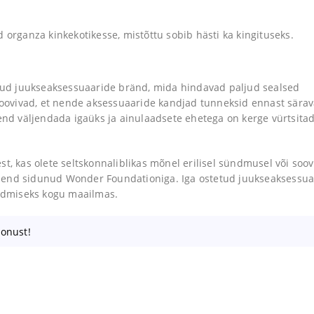
ganza kinkekotikesse, mistõttu sobib hästi ka kingituseks.
ud juukseaksessuaaride bränd, mida hindavad paljud sealsed
ovivad, et nende aksessuaaride kandjad tunneksid ennast särav
d väljendada igaüks ja ainulaadsete ehetega on kerge vürtsita
t, kas olete seltskonnaliblikas mõnel erilisel sündmusel või soov
nd sidunud Wonder Foundationiga. Iga ostetud juukseaksessua
ndmiseks kogu maailmas.
oonust!