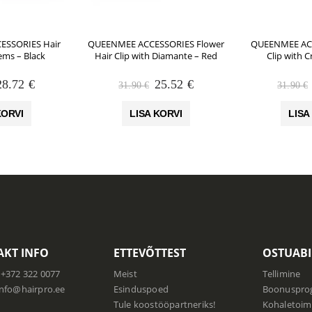
SSORIES Hair
QUEENMEE ACCESSORIES Flower
QUEENMEE AC
ems – Black
Hair Clip with Diamante – Red
Clip with C
Algne
Praegune
Algne
Praegune
28.72
€
25.52
€
31.90
€
31.90
€
hind
hind
hind
hind
li:
on:
oli:
on:
KORVI
LISA KORVI
LISA
35.90 €.
28.72 €.
31.90 €.
25.52 €.
KT INFO
ETTEVÕTTEST
OSTUABI
+372 322 0077
Meist
Tellimine
info@hairpro.ee
Esinduspoed
Boonuspr
:
Tule koostööpartneriks!
Kohaletoim