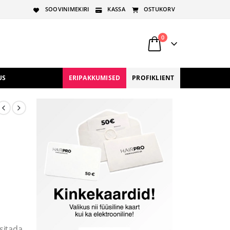
SOOVINIMEKIRI
KASSA
OSTUKORV
0
US
ERIPAKKUMISED
PROFIKLIENT
sitada