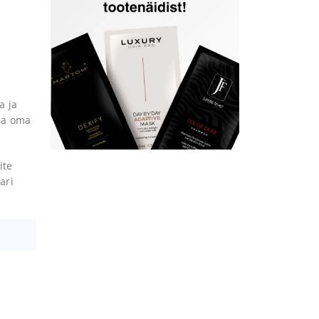
a ja
da oma
ite
ari