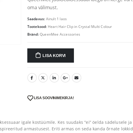
25.90 €.
20.72 €.
oma välimust.
Saadavus:
Ainult 1 laos
Tootekood:
Heart Hair Clip in Crystal Multi Colour
Bränd:
QueenMee Accessories
LISA KORVI
LISA SOOVINIMEKIRJA!
sessuaar igale kostüümile. Kes suudaks “ei” öelda sädelusele ja
pireeritud armastusest. Eriti armas on seda kanda õrnate lokki