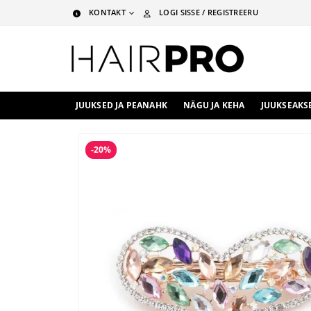
KONTAKT
LOGI SISSE / REGISTREERU
JUUKSED JA PEANAHK
NÄGU JA KEHA
JUUKSEAKS
-20%