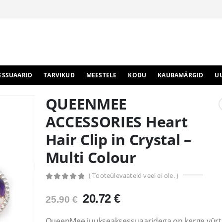
ESSUAARID
TARVIKUD
MEESTELE
KODU
KAUBAMÄRGID
U
QUEENMEE
ACCESSORIES Heart
Hair Clip in Crystal –
Multi Colour
( Tooteülevaateid veel ei ole. )
0
out of 5
Algne
Praegune
20.72
€
25.90
€
hind
hind
oli:
on:
QueenMee juukseaksessuaaridega on kerge vürt