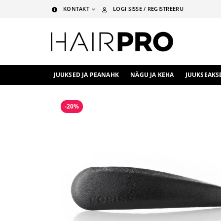
KONTAKT
LOGI SISSE / REGISTREERU
JUUKSED JA PEANAHK
NÄGU JA KEHA
JUUKSEAKS
-20%