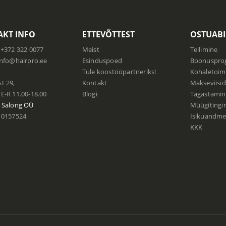
KT INFO
ETTEVÕTTEST
OSTUABI
+372 322 0077
Meist
Tellimine
info@hairpro.ee
Esinduspoed
Boonuspr
:
Tule koostööpartneriks!
Kohaletoim
t 29,
Kontakt
Makseviisid
E-R 11.00-18.00
Blogi
Tagastamin
 Salong
OÜ
Müügiting
0157524
Isikuandmet
KKK