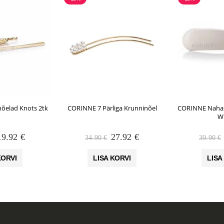
õelad Knots 2tk
CORINNE 7 Pärliga Krunninõel
CORINNE Nahas
W
Algne
Praegune
Algne
Praegune
19.92
€
27.92
€
34.90
€
39.90
€
hind
hind
hind
hind
li:
on:
oli:
on:
KORVI
LISA KORVI
LISA
24.90 €.
19.92 €.
34.90 €.
27.92 €.