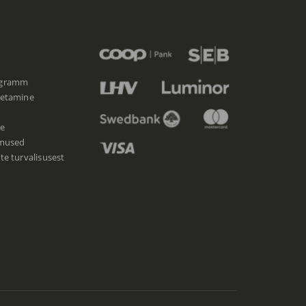
ogramm
etamine
e
imused
e turvalisusest