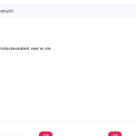
oonust!
ooteülevaateid veel ei ole.
-20%
-20%