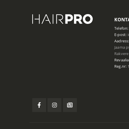
KONTA
Telefon:
E-post:
Aadress
Jaama ps
Rakvere 
Revaalia
Reg.nr:
1