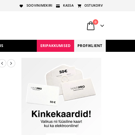
SOOVINIMEKIRI
KASSA
OSTUKORV
0
US
ERIPAKKUMISED
PROFIKLIENT