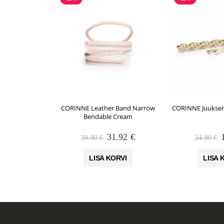
CORINNE Leather Band Narrow
CORINNE Juuksen
Bendable Cream
Algne
Praegune
31.92
€
39.90
€
24.90
€
hind
hind
oli:
on:
o
LISA KORVI
LISA 
39.90 €.
31.92 €.