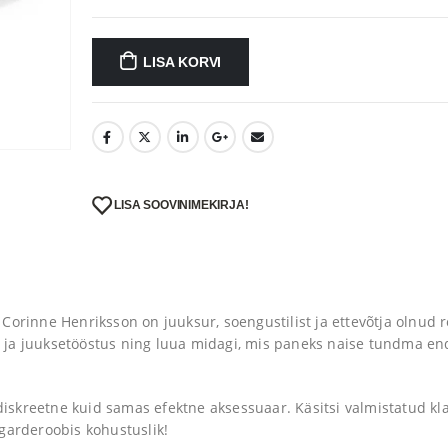
LISA KORVI
LISA SOOVINIMEKIRJA!
Corinne Henriksson on juuksur, soengustilist ja ettevõtja olnud
 ja juuksetööstus ning luua midagi, mis paneks naise tundma en
skreetne kuid samas efektne aksessuaar. Käsitsi valmistatud k
garderoobis kohustuslik!