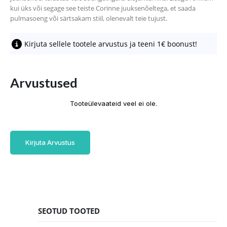
kui üks või segage see teiste Corinne juuksenõeltega, et saada
pulmasoeng või särtsakam stiil, olenevalt teie tujust.
Kirjuta sellele tootele arvustus ja teeni 1€ boonust!
Arvustused
Tooteülevaateid veel ei ole.
Kirjuta Arvustus
SEOTUD TOOTED