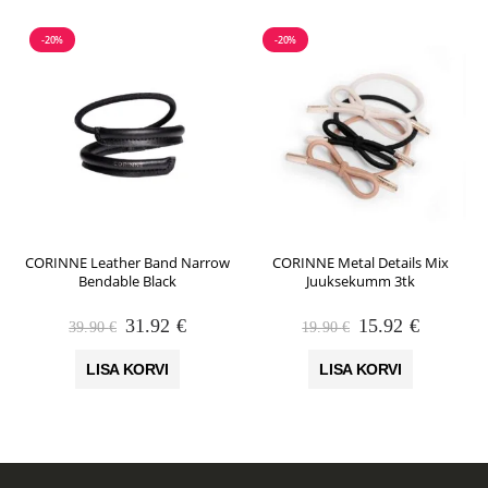
-20%
-20%
CORINNE Leather Band Narrow
CORINNE Metal Details Mix
Bendable Black
Juuksekumm 3tk
Algne
Praegune
Algne
Praegun
31.92
€
15.92
€
39.90
€
19.90
€
hind
hind
hind
hind
oli:
on:
oli:
on:
LISA KORVI
LISA KORVI
39.90 €.
31.92 €.
19.90 €.
15.92 €.