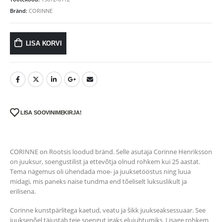
Bränd:
CORINNE
LISA KORVI
LISA SOOVINIMEKIRJA!
CORINNE on Rootsis loodud bränd. Selle asutaja Corinne Henriksson
on juuksur, soengustilist ja ettevõtja olnud rohkem kui 25 aastat.
Tema nägemus oli ühendada moe- ja juuksetööstus ning luua
midagi, mis paneks naise tundma end tõeliselt luksuslikult ja
erilisena.
Corinne kunstpärlitega kaetud, veatu ja šikk juukseaksessuaar. See
juuksenõel täiustab teie soengut igaks elujuhtumiks. Lisage rohkem