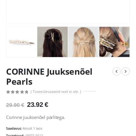
CORINNE Juuksenõel
Pearls
( Tooteülevaateid veel ei ole. )
0
out of 5
Algne
Praegune
23.92
€
29.90
€
hind
hind
oli:
on:
Corinne juuksenõel pärlitega.
29.90 €.
23.92 €.
Saadavus:
Ainult 1 laos
Tootekood:
15072-0112