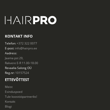
KONTAKT INFO
Telefon:
+372 322 0077
E-post:
info@hairpro.ee
Aadress:
Jaama pst 29,
Rakvere E-R 11.00-18.00
Revaalia Salong
OÜ
Reg.nr:
10157524
ETTEVÕTTEST
Meist
Esinduspoed
Tule koostööpartneriks!
Kontakt
Blogi