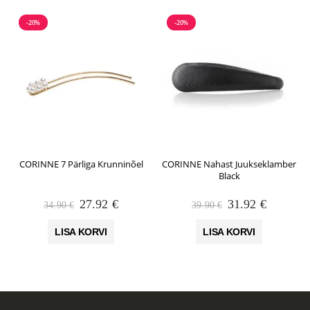
-20%
-20%
CORINNE 7 Pärliga Krunninõel
CORINNE Nahast Juukseklamber
Black
Algne
Praegune
Algne
Praegun
27.92
€
31.92
€
34.90
€
39.90
€
hind
hind
hind
hind
oli:
on:
oli:
on:
LISA KORVI
LISA KORVI
34.90 €.
27.92 €.
39.90 €.
31.92 €.