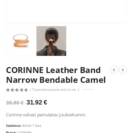
CORINNE Leather Band
Narrow Bendable Camel
( Tooteülevaateid veel ei ole. )
0
out of 5
Algne
Praegune
31.92
€
39.90
€
hind
hind
oli:
on:
Corinne nahast painutatav juuksekumm.
39.90 €.
31.92 €.
Saadavus:
Ainult 1 laos
Bränd:
CORINNE