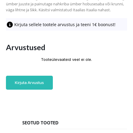
ümber juuste ja painutage nahkriba ümber hobusesaba või krunni,
väga lihtne ja šikk. Käsitsi valmistatud Itaalias Itaalia nahast.
Kirjuta sellele tootele arvustus ja teeni 1€ boonust!
Arvustused
Tooteülevaateid veel ei ole.
Kirjuta Arvustus
SEOTUD TOOTED