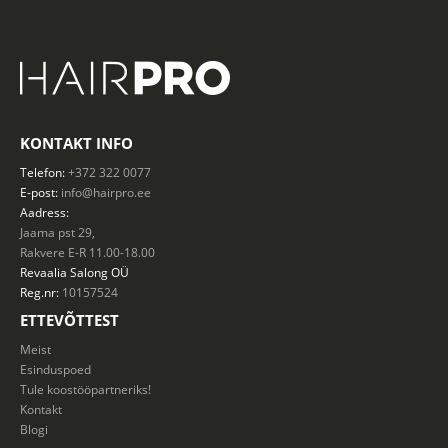
KONTAKT INFO
Telefon:
+372 322 0077
E-post:
info@hairpro.ee
Aadress:
Jaama pst 29,
Rakvere E-R 11.00-18.00
Revaalia Salong
OÜ
Reg.nr:
10157524
ETTEVÕTTEST
Meist
Esinduspoed
Tule koostööpartneriks!
Kontakt
Blogi