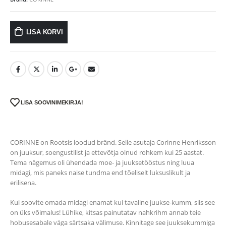
LISA KORVI
LISA SOOVINIMEKIRJA!
CORINNE on Rootsis loodud bränd. Selle asutaja Corinne Henriksson
on juuksur, soengustilist ja ettevõtja olnud rohkem kui 25 aastat.
Tema nägemus oli ühendada moe- ja juuksetööstus ning luua
midagi, mis paneks naise tundma end tõeliselt luksuslikult ja
erilisena.
Kui soovite omada midagi enamat kui tavaline juukse-kumm, siis see
on üks võimalus! Lühike, kitsas painutatav nahkrihm annab teie
hobusesabale väga särtsaka välimuse. Kinnitage see juuksekummiga