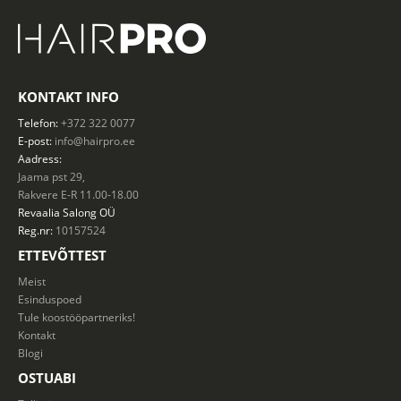
KONTAKT INFO
Telefon:
+372 322 0077
E-post:
info@hairpro.ee
Aadress:
Jaama pst 29,
Rakvere E-R 11.00-18.00
Revaalia Salong
OÜ
Reg.nr:
10157524
ETTEVÕTTEST
Meist
Esinduspoed
Tule koostööpartneriks!
Kontakt
Blogi
OSTUABI