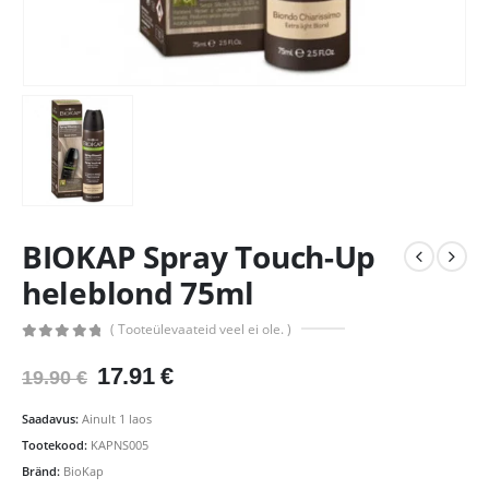
BIOKAP Spray Touch-Up
heleblond 75ml
( Tooteülevaateid veel ei ole. )
0
out of 5
Algne
Praegune
17.91
€
19.90
€
hind
hind
oli:
on:
Saadavus:
Ainult 1 laos
19.90 €.
17.91 €.
Tootekood:
KAPNS005
Bränd:
BioKap