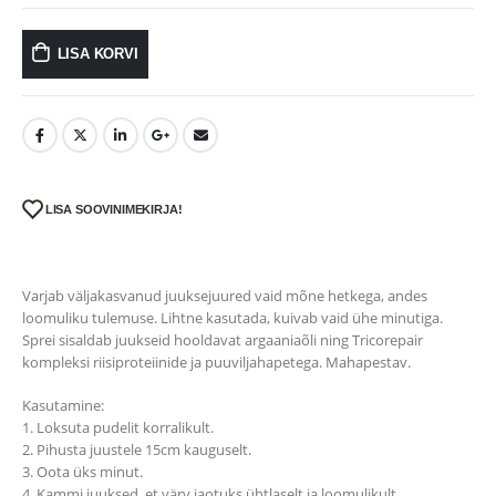
LISA KORVI
LISA SOOVINIMEKIRJA!
Varjab väljakasvanud juuksejuured vaid mõne hetkega, andes
loomuliku tulemuse. Lihtne kasutada, kuivab vaid ühe minutiga.
Sprei sisaldab juukseid hooldavat argaaniaõli ning Tricorepair
kompleksi riisiproteiinide ja puuviljahapetega. Mahapestav.
Kasutamine:
1. Loksuta pudelit korralikult.
2. Pihusta juustele 15cm kauguselt.
3. Oota üks minut.
4. Kammi juuksed, et värv jaotuks ühtlaselt ja loomulikult.