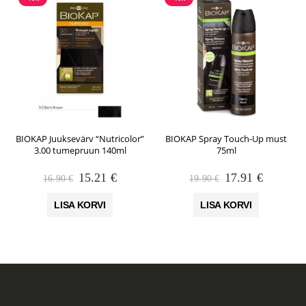
BIOKAP Juuksevärv “Nutricolor”
BIOKAP Spray Touch-Up must
3.00 tumepruun 140ml
75ml
Algne
Praegune
Algne
Praegun
15.21
€
17.91
€
16.90
€
19.90
€
hind
hind
hind
hind
oli:
on:
oli:
on:
LISA KORVI
LISA KORVI
16.90 €.
15.21 €.
19.90 €.
17.91 €.