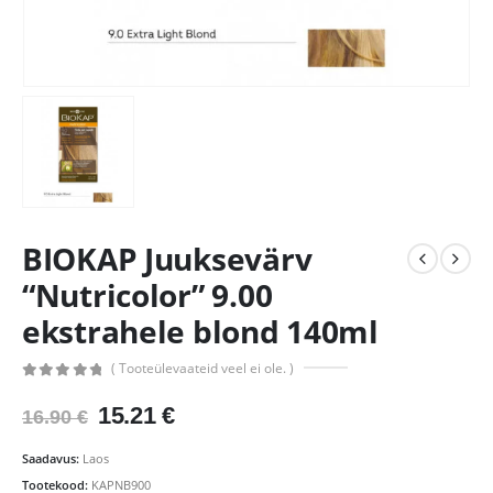
BIOKAP Juuksevärv
“Nutricolor” 9.00
ekstrahele blond 140ml
( Tooteülevaateid veel ei ole. )
0
out of 5
Algne
Praegune
15.21
€
16.90
€
hind
hind
oli:
on:
Saadavus:
Laos
16.90 €.
15.21 €.
Tootekood:
KAPNB900