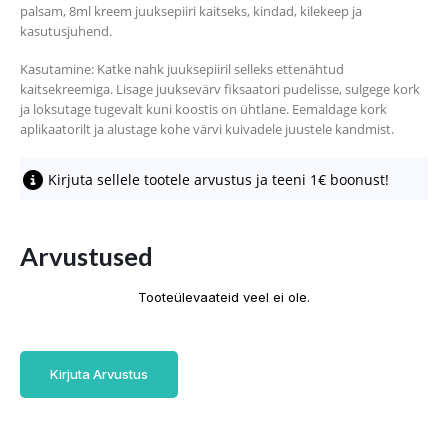
palsam, 8ml kreem juuksepiiri kaitseks, kindad, kilekeep ja
kasutusjuhend.
Kasutamine: Katke nahk juuksepiiril selleks ettenähtud
kaitsekreemiga. Lisage juuksevärv fiksaatori pudelisse, sulgege kork
ja loksutage tugevalt kuni koostis on ühtlane. Eemaldage kork
aplikaatorilt ja alustage kohe värvi kuivadele juustele kandmist.
Kirjuta sellele tootele arvustus ja teeni 1€ boonust!
Arvustused
Tooteülevaateid veel ei ole.
Kirjuta Arvustus