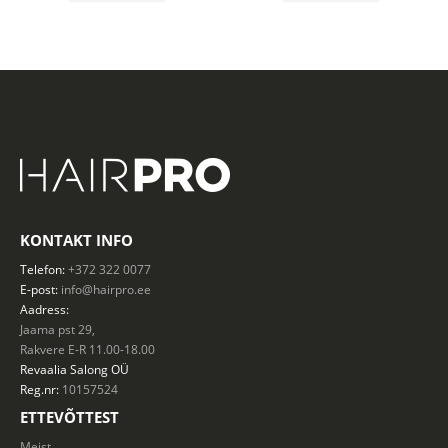
KONTAKT INFO
Telefon:
+372 322 0077
E-post:
info@hairpro.ee
Aadress:
Jaama pst 29,
Rakvere E-R 11.00-18.00
Revaalia Salong
OÜ
Reg.nr:
10157524
ETTEVÕTTEST
Meist