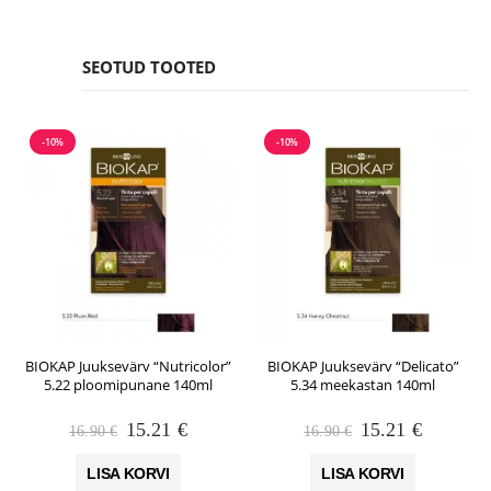
SEOTUD TOOTED
-10%
-10%
BIOKAP Juuksevärv “Nutricolor”
BIOKAP Juuksevärv “Delicato”
5.22 ploomipunane 140ml
5.34 meekastan 140ml
Algne
Praegune
Algne
Praegun
15.21
€
15.21
€
16.90
€
16.90
€
hind
hind
hind
hind
oli:
on:
oli:
on:
LISA KORVI
LISA KORVI
16.90 €.
15.21 €.
16.90 €.
15.21 €.