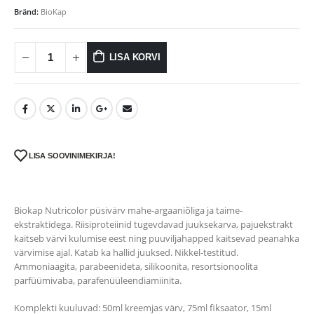
Bränd:
BioKap
LISA KORVI
LISA SOOVINIMEKIRJA!
Biokap Nutricolor püsivärv mahe-argaaniõliga ja taime-
ekstraktidega. Riisiproteiinid tugevdavad juuksekarva, pajuekstrakt
kaitseb värvi kulumise eest ning puuviljahapped kaitsevad peanahka
värvimise ajal. Katab ka hallid juuksed. Nikkel-testitud.
Ammoniaagita, parabeenideta, silikoonita, resortsionoolita
parfüümivaba, parafenüüleendiamiinita.
Komplekti kuuluvad: 50ml kreemjas värv, 75ml fiksaator, 15ml