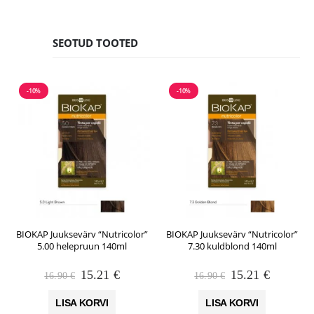
SEOTUD TOOTED
-10%
-10%
BIOKAP Juuksevärv “Nutricolor”
BIOKAP Juuksevärv “Nutricolor”
5.00 helepruun 140ml
7.30 kuldblond 140ml
Algne
Praegune
Algne
Praegun
15.21
€
15.21
€
16.90
€
16.90
€
hind
hind
hind
hind
oli:
on:
oli:
on:
LISA KORVI
LISA KORVI
16.90 €.
15.21 €.
16.90 €.
15.21 €.