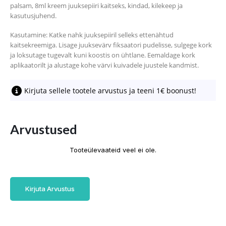
palsam, 8ml kreem juuksepiiri kaitseks, kindad, kilekeep ja
kasutusjuhend.
Kasutamine: Katke nahk juuksepiiril selleks ettenähtud
kaitsekreemiga. Lisage juuksevärv fiksaatori pudelisse, sulgege kork
ja loksutage tugevalt kuni koostis on ühtlane. Eemaldage kork
aplikaatorilt ja alustage kohe värvi kuivadele juustele kandmist.
Kirjuta sellele tootele arvustus ja teeni 1€ boonust!
Arvustused
Tooteülevaateid veel ei ole.
Kirjuta Arvustus