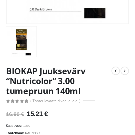
BIOKAP Juuksevärv
“Nutricolor” 3.00
tumepruun 140ml
( Tooteülevaateid veel ei ole. )
0
out of 5
Algne
Praegune
15.21
€
16.90
€
hind
hind
oli:
on:
Saadavus:
Laos
16.90 €.
15.21 €.
Tootekood:
KAPNB300