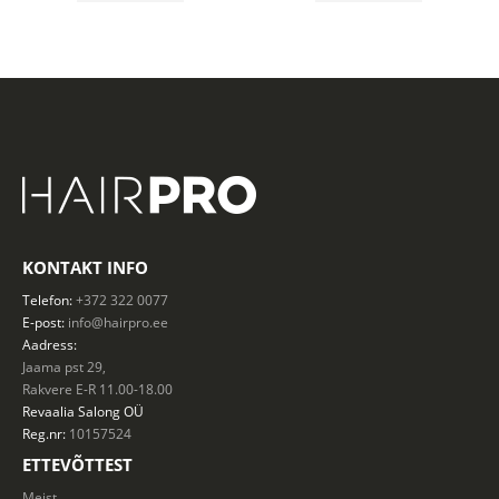
KONTAKT INFO
Telefon:
+372 322 0077
E-post:
info@hairpro.ee
Aadress:
Jaama pst 29,
Rakvere E-R 11.00-18.00
Revaalia Salong
OÜ
Reg.nr:
10157524
ETTEVÕTTEST
Meist