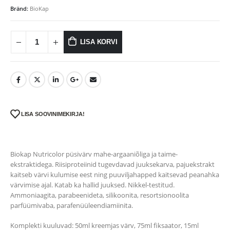
Bränd:
BioKap
LISA KORVI
LISA SOOVINIMEKIRJA!
Biokap Nutricolor püsivärv mahe-argaaniõliga ja taime-
ekstraktidega. Riisiproteiinid tugevdavad juuksekarva, pajuekstrakt
kaitseb värvi kulumise eest ning puuviljahapped kaitsevad peanahka
värvimise ajal. Katab ka hallid juuksed. Nikkel-testitud.
Ammoniaagita, parabeenideta, silikoonita, resortsionoolita
parfüümivaba, parafenüüleendiamiinita.
Komplekti kuuluvad: 50ml kreemjas värv, 75ml fiksaator, 15ml