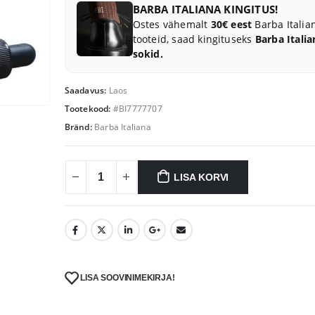
BARBA ITALIANA KINGITUS!
30.00 €.
21.00 €.
Ostes vähemalt
30€ eest
Barba Italia
tooteid, saad kingituseks
Barba Italia
sokid.
Saadavus:
Laos
Tootekood:
#BI7777707
Bränd:
Barba Italiana
LISA KORVI
LISA SOOVINIMEKIRJA!