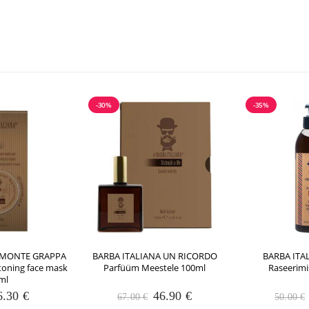
-30%
-35%
 MONTE GRAPPA
BARBA ITALIANA UN RICORDO
BARBA ITA
toning face mask
Parfüüm Meestele 100ml
Raseerimi
ml
Algne
Praegune
Algne
Praegune
6.30
€
46.90
€
67.00
€
50.00
€
hind
hind
hind
hind