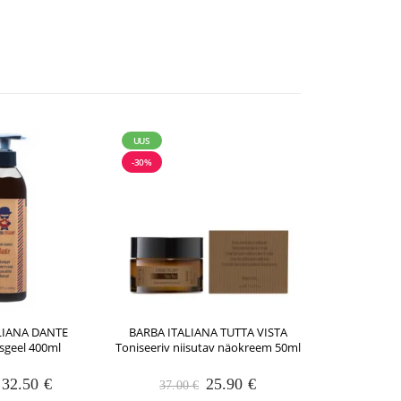
-30%
UUS
-30%
LIANA DANTE
BARBA ITALIANA TUTTA VISTA
BARBA IT
sgeel 400ml
Toniseeriv niisutav näokreem 50ml
Kõõmavastan
Algne
Praegune
Algne
Praegune
32.50
€
25.90
€
37.00
€
20.00
hind
hind
hind
hind