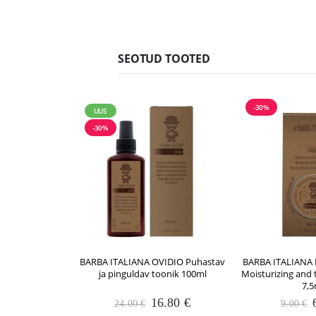
SEOTUD TOOTED
-30%
UUS
-30%
BARBA ITALIANA OVIDIO Puhastav
BARBA ITALIANA
ja pinguldav toonik 100ml
Moisturizing and 
7,5
Algne
Praegune
16.80
€
24.00
€
9.00
€
hind
hind