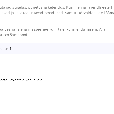
tavad sügelus, punetus ja ketendus. Kummeli ja lavendli eeterl
ustavad ja tasakaalustavad omadused. Samuti kõrvaldab see kõõm
ga peanahale ja masseerige kuni täieliku imendumiseni. Ära
abucco šampooni.
oonust!
ooteülevaateid veel ei ole.