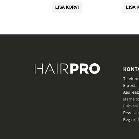
oli:
on:
LISA KORVI
LISA 
24.00 €.
16.80 €.
KONTA
Telefon:
E-post:
Aadress
Jaama ps
Rakvere 
Revaalia
Reg.nr:
1