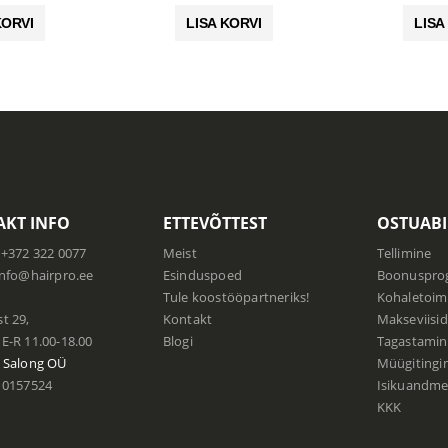
oli:
on:
oli:
on:
KORVI
LISA KORVI
LISA
9.00 €.
6.30 €.
67.00 €.
46.90 €.
KT INFO
ETTEVÕTTEST
OSTUABI
+372 322 0077
Meist
Tellimine
info@hairpro.ee
Esinduspoed
Boonuspr
:
Tule koostööpartneriks!
Kohaletoim
t 29,
Kontakt
Makseviisid
E-R 11.00-18.00
Blogi
Tagastamin
 Salong
OÜ
Müügiting
0157524
Isikuandmet
KKK