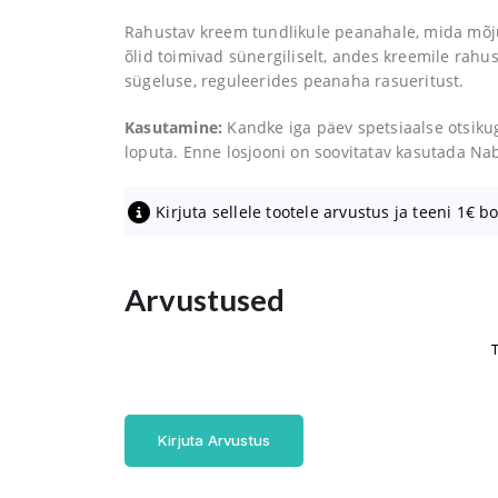
Rahustav kreem tundlikule peanahale, mida mõju
õlid toimivad sünergiliselt, andes kreemile rah
sügeluse, reguleerides peanaha rasueritust.
Kasutamine:
Kandke iga päev spetsiaalse otsiku
loputa. Enne losjooni on soovitatav kasutada N
Kirjuta sellele tootele arvustus ja teeni 1€ b
Arvustused
T
Kirjuta Arvustus