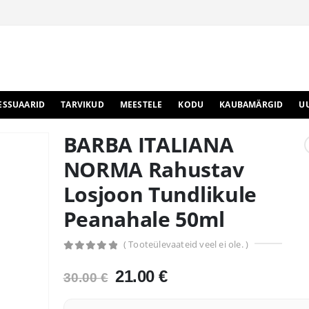
ESSUAARID
TARVIKUD
MEESTELE
KODU
KAUBAMÄRGID
U
BARBA ITALIANA
NORMA Rahustav
Losjoon Tundlikule
Peanahale 50ml
( Tooteülevaateid veel ei ole. )
0
out of 5
Algne
Praegune
21.00
€
30.00
€
hind
hind
oli:
on: