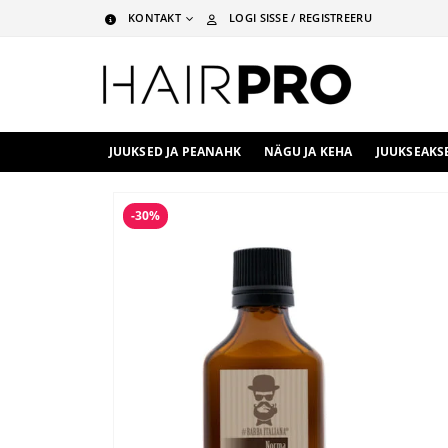
KONTAKT
LOGI SISSE / REGISTREERU
JUUKSED JA PEANAHK
NÄGU JA KEHA
JUUKSEAKS
-30%