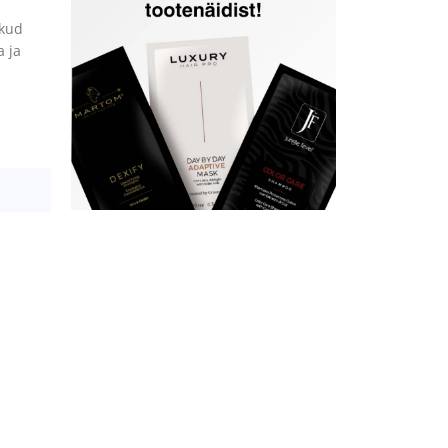
ikud
a ja