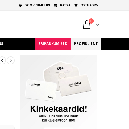
SOOVINIMEKIRI
KASSA
OSTUKORV
0
US
ERIPAKKUMISED
PROFIKLIENT