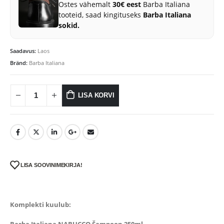
Ostes vähemalt
30€ eest
Barba Italiana
tooteid, saad kingituseks
Barba Italiana
sokid.
Saadavus:
Laos
Bränd:
Barba Italiana
LISA KORVI
LISA SOOVINIMEKIRJA!
Komplekti kuulub:
Barba Italiana NABUCCO Šampoon 250ml