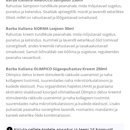
Rahustav šampoon tundlikule peanahale, mida mõjutavad sügelus,
punetus ja ketendus. Sisaldab apteegitilli, mürdi ja lavendli eeterlikke
õlisid, millel on rahustavad ja lõõgastavad omadused.
Barba Italiana NORMA Losjoon 50ml
Rahustav kreem tundlikule peanahale, mida mõjutavad sügelus,
punetus ja ketendus. Kummeli ja lavendli eeterlikud õlid toimivad
sünergiliselt, andes kreemile rahustavad ja tasakaalustavad
omadused. Samuti kõrvaldab see kõõma ja sügeluse, reguleerides
peanaha rasueritust.
Barba Italiana OLIMPICO Sügavpuhastav Kreem 250ml
Olimpico detox kreem stimuleerib rakkude uuenemist ja naha
kollageeni tootmist, suurendades naha mikrotsirkulatsiooni ja
kudede elastsust. Puu orgaanilistes hapetes (AHA) ja guaraana
ekstraktis sisalduvad koorijad võimaldavad Olimpico detox kreemil
stimuleerida rakkude uuenemist ja naha kollageeni tootmist,
suurendades naha mikrotsirkulatsiooni ja kudede elastsust. Lisaks
puhastab peanahka sünergiline lavendli, rosmariini, mandariini ja
kaneeli eeterlike õlide kombinatsioon.
Kirjuta sellele tootele arvustus ja teeni 1€ boonust!