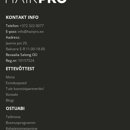
KONTAKT INFO
Telefon:
+372 322 0077
E-post:
info@hairpro.ee
Aadress:
Jaama pst 29,
Rakvere E-R 11.00-18.00
Revaalia Salong
OÜ
Reg.nr:
10157524
ETTEVÕTTEST
Meist
Esinduspoed
Tule koostööpartneriks!
Kontakt
Blogi
OSTUABI
Tellimine
Boonusprogramm
Kohaletoimetamine