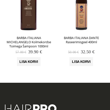
BARBA ITALIANA
BARBA ITALIANA DANTE
MICHELANGELO Kolmekordse
Raseerimisgeel 400ml
Toimega Šampoon 1000ml
Algne
Praegune
Algne
Praegun
39.90
€
32.50
€
57.00
€
50.00
€
hind
hind
hind
hind
oli:
on:
oli:
on:
LISA KORVI
LISA KORVI
57.00 €.
39.90 €.
50.00 €.
32.50 €.