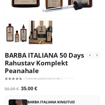
BARBA ITALIANA 50 Days
Rahustav Komplekt
Peanahale
( Tooteülevaateid veel ei ole. )
0
out of 5
Algne
Praegune
35.00
€
50.00
€
hind
hind
oli:
on:
BARBA ITALIANA KINGITUS!
50.00 €.
35.00 €.