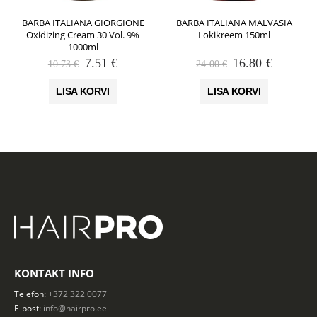
BARBA ITALIANA GIORGIONE
BARBA ITALIANA MALVASIA
Oxidizing Cream 30 Vol. 9%
Lokikreem 150ml
1000ml
Algne
Praegune
Algne
Praegun
7.51
€
16.80
€
10.73
€
24.00
€
hind
hind
hind
hind
oli:
on:
oli:
on:
LISA KORVI
LISA KORVI
10.73 €.
7.51 €.
24.00 €.
16.80 €.
KONTAKT INFO
Telefon:
+372 322 0077
E-post:
info@hairpro.ee