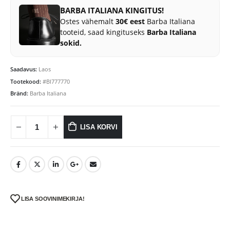
oli:
on:
BARBA ITALIANA KINGITUS!
30.00 €.
21.00 €.
Ostes vähemalt
30€ eest
Barba Italiana
tooteid, saad kingituseks
Barba Italiana
sokid.
Saadavus:
Laos
Tootekood:
#BI777770
Bränd:
Barba Italiana
LISA KORVI
LISA SOOVINIMEKIRJA!