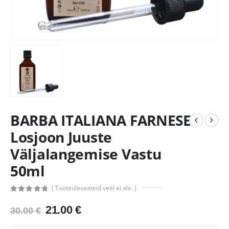
BARBA ITALIANA FARNESE
Losjoon Juuste
Väljalangemise Vastu
50ml
( Tooteülevaateid veel ei ole. )
0
out of 5
Algne
Praegune
21.00
€
30.00
€
hind
hind