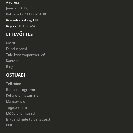
Aadress:
Jaama pst 29,
Rakvere E-R 11.00-18.00
Revaalia Salong
OÜ
Reg.nr:
10157524
ETTEVÕTTEST
Meist
Esinduspoed
Tule koostööpartneriks!
Kontakt
Blogi
OSTUABI
Tellimine
Boonusprogramm
Kohaletoimetamine
Makseviisid
Tagastamine
Müügitingimused
Isikuandmete turvalisusest
KKK