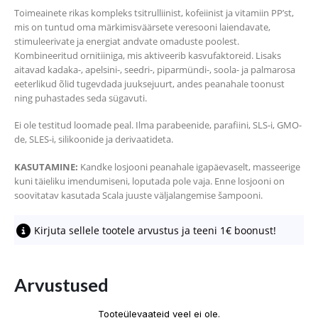
Toimeainete rikas kompleks tsitrulliinist, kofeiinist ja vitamiin PP’st,
mis on tuntud oma märkimisväärsete veresooni laiendavate,
stimuleerivate ja energiat andvate omaduste poolest.
Kombineeritud ornitiiniga, mis aktiveerib kasvufaktoreid. Lisaks
aitavad kadaka-, apelsini-, seedri-, piparmündi-, soola- ja palmarosa
eeterlikud õlid tugevdada juuksejuurt, andes peanahale toonust
ning puhastades seda sügavuti.
Ei ole testitud loomade peal. Ilma parabeenide, parafiini, SLS-i, GMO-
de, SLES-i, silikoonide ja derivaatideta.
KASUTAMINE:
Kandke losjooni peanahale igapäevaselt, masseerige
kuni täieliku imendumiseni, loputada pole vaja. Enne losjooni on
soovitatav kasutada Scala juuste väljalangemise šampooni.
Kirjuta sellele tootele arvustus ja teeni 1€ boonust!
Arvustused
Tooteülevaateid veel ei ole.