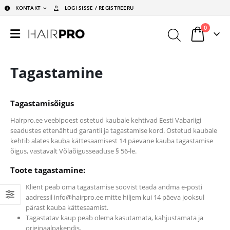
KONTAKT
LOGI SISSE / REGISTREERU
0
Tagastamine
Tagastamisõigus
Hairpro.ee veebipoest ostetud kaubale kehtivad Eesti Vabariigi
seadustes ettenähtud garantii ja tagastamise kord. Ostetud kaubale
kehtib alates kauba kättesaamisest 14 päevane kauba tagastamise
õigus, vastavalt Võlaõigusseaduse § 56-le.
Toote tagastamine:
Klient peab oma tagastamise soovist teada andma e-posti
aadressil info@hairpro.ee mitte hiljem kui 14 päeva jooksul
pärast kauba kättesaamist.
Tagastatav kaup peab olema kasutamata, kahjustamata ja
originaalpakendis.