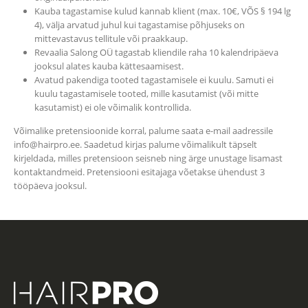
Kauba tagastamise kulud kannab klient (max. 10€, VÕS § 194 lg
4), välja arvatud juhul kui tagastamise põhjuseks on
mittevastavus tellitule või praakkaup.
Revaalia Salong OÜ tagastab kliendile raha 10 kalendripäeva
jooksul alates kauba kättesaamisest.
Avatud pakendiga tooted tagastamisele ei kuulu. Samuti ei
kuulu tagastamisele tooted, mille kasutamist (või mitte
kasutamist) ei ole võimalik kontrollida.
Võimalike pretensioonide korral, palume saata e-mail aadressile
info@hairpro.ee. Saadetud kirjas palume võimalikult täpselt
kirjeldada, milles pretensioon seisneb ning ärge unustage lisamast
kontaktandmeid. Pretensiooni esitajaga võetakse ühendust 3
tööpäeva jooksul.