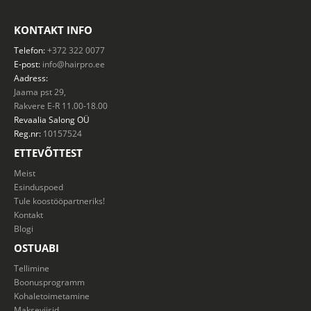
KONTAKT INFO
Telefon:
+372 322 0077
E-post:
info@hairpro.ee
Aadress:
Jaama pst 29,
Rakvere E-R 11.00-18.00
Revaalia Salong
OÜ
Reg.nr:
10157524
ETTEVÕTTEST
Meist
Esinduspoed
Tule koostööpartneriks!
Kontakt
Blogi
OSTUABI
Tellimine
Boonusprogramm
Kohaletoimetamine
Makseviisid