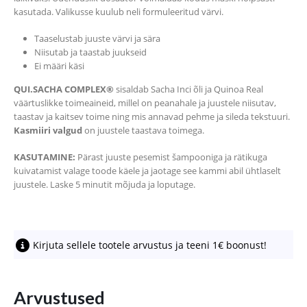
kasutada. Valikusse kuulub neli formuleeritud värvi.
Taaselustab juuste värvi ja sära
Niisutab ja taastab juukseid
Ei määri käsi
QUI.SACHA COMPLEX®
sisaldab Sacha Inci õli ja Quinoa Real
väärtuslikke toimeaineid, millel on peanahale ja juustele niisutav,
taastav ja kaitsev toime ning mis annavad pehme ja sileda tekstuuri.
Kasmiiri valgud
on juustele taastava toimega.
KASUTAMINE:
Pärast juuste pesemist šampooniga ja rätikuga
kuivatamist valage toode käele ja jaotage see kammi abil ühtlaselt
juustele. Laske 5 minutit mõjuda ja loputage.
Kirjuta sellele tootele arvustus ja teeni 1€ boonust!
Arvustused