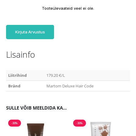
Tooteülevaateid veel ei ole.
Kirjuta Arvustus
Lisainfo
Liitrihind
179.20 €/L
Bränd
Martom Deluxe Hair Code
SULLE VÕIB MEELDIDA KA…
-30%
-30%