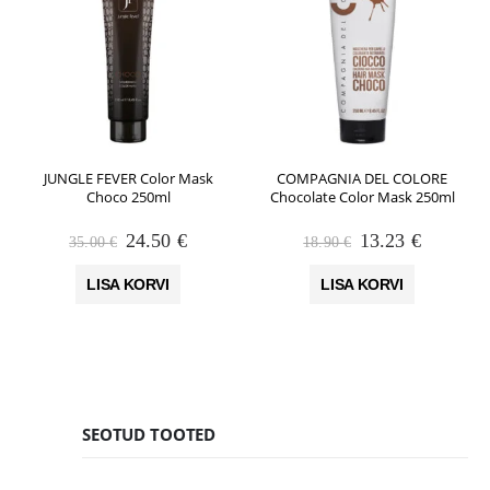
JUNGLE FEVER Color Mask
COMPAGNIA DEL COLORE
Choco 250ml
Chocolate Color Mask 250ml
Algne
Praegune
Algne
Praegun
24.50
€
13.23
€
35.00
€
18.90
€
hind
hind
hind
hind
oli:
on:
oli:
on:
LISA KORVI
LISA KORVI
35.00 €.
24.50 €.
18.90 €.
13.23 €.
SEOTUD TOOTED