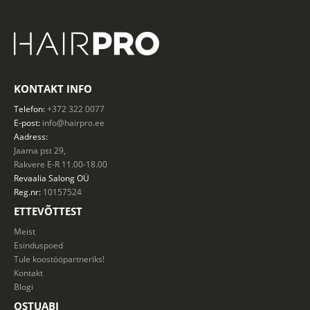
KONTAKT INFO
Telefon:
+372 322 0077
E-post:
info@hairpro.ee
Aadress:
Jaama pst 29,
Rakvere E-R 11.00-18.00
Revaalia Salong
OÜ
Reg.nr:
10157524
ETTEVÕTTEST
Meist
Esinduspoed
Tule koostööpartneriks!
Kontakt
Blogi
OSTUABI