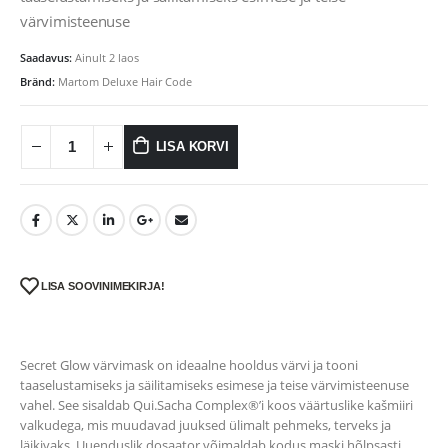
värvimisteenuse
Saadavus:
Ainult 2 laos
Bränd:
Martom Deluxe Hair Code
LISA KORVI
LISA SOOVINIMEKIRJA!
Secret Glow värvimask on ideaalne hooldus värvi ja tooni
taaselustamiseks ja säilitamiseks esimese ja teise värvimisteenuse
vahel. See sisaldab Qui.Sacha Complex®’i koos väärtuslike kašmiiri
valkudega, mis muudavad juuksed ülimalt pehmeks, terveks ja
läikivaks. Uuenduslik dosaator võimaldab kodus maski hõlpsasti