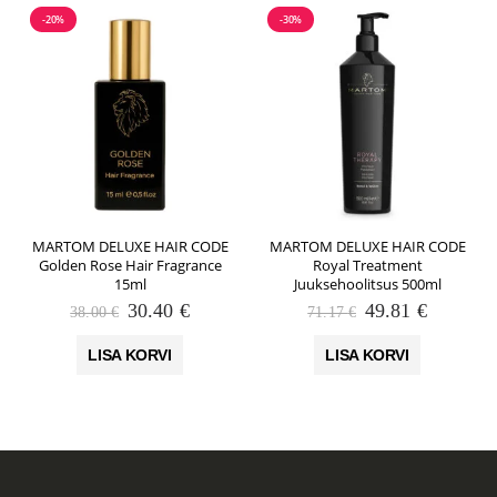
-20%
-30%
MARTOM DELUXE HAIR CODE
MARTOM DELUXE HAIR CODE
Golden Rose Hair Fragrance
Royal Treatment
15ml
Juuksehoolitsus 500ml
Algne
Praegune
Algne
Praegun
30.40
€
49.81
€
38.00
€
71.17
€
hind
hind
hind
hind
oli:
on:
oli:
on:
LISA KORVI
LISA KORVI
38.00 €.
30.40 €.
71.17 €.
49.81 €.