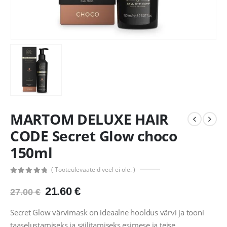
MARTOM DELUXE HAIR
CODE Secret Glow choco
150ml
( Tooteülevaateid veel ei ole. )
0
out of 5
Algne
Praegune
21.60
€
27.00
€
hind
hind
oli:
on:
Secret Glow värvimask on ideaalne hooldus värvi ja tooni
27.00 €.
21.60 €.
taaselustamiseks ja säilitamiseks esimese ja teise