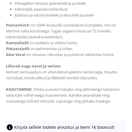
Pikaajaline niisutus peanahale ja juustele
Vähendab peanaha ketendust
Elastsus ja sära kuivadele ja elututele juustele
Pentavitin®
on 100% looduslik süsivesikute kompleks, mis on
identne naha koostisega. Tagab sügava niisutuse 72 tunniks,
vähendades peanaha ketendust.
Kameeliaõli
on poleeriv ja siidine toime.
Pistaatsiaõli
on pehmendav ja toitev.
Aloe Veral
on niisutav, rahustav ja punetust vähendav toime.
Lõhnab nagu nerol ja vetiver
Vetiveri sensuaalsus on ühendatud apelsini värskusega, muutes
vürtsikad, muskuslikud ja lillelised noodid üllatuseks.
KASUTAMINE:
Tehke juuksed märjaks ning aktiveerige šampoon
seda käte vahel veega masseerides. Kandke peanahale ning
masseeriga mõned minutid. Loputage ning jätkake maskiga.
Kirjuta sellele tootele arvustus ja teeni 1€ boonust!