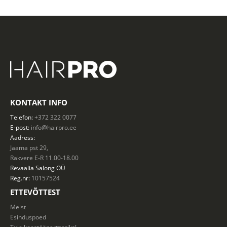
KONTAKT INFO
Telefon:
+372 322 0077
E-post:
info@hairpro.ee
Aadress:
Jaama pst 29,
Rakvere E-R 11.00-18.00
Revaalia Salong
OÜ
Reg.nr:
10157524
ETTEVÕTTEST
Meist
Esinduspoed
Tule koostööpartneriks!