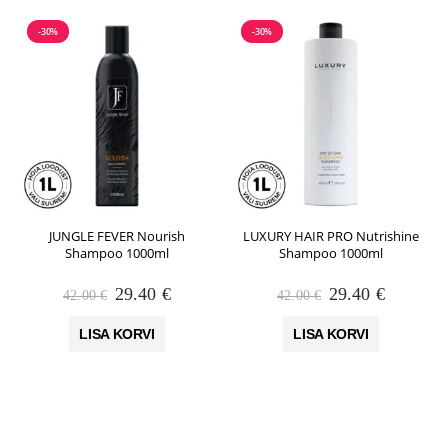
-30%
-30%
JUNGLE FEVER Nourish
LUXURY HAIR PRO Nutrishine
Shampoo 1000ml
Shampoo 1000ml
Algne
Praegune
Algne
Praegun
29.40
€
29.40
€
42.00
€
42.00
€
hind
hind
hind
hind
oli:
on:
oli:
on:
LISA KORVI
LISA KORVI
42.00 €.
29.40 €.
42.00 €.
29.40 €.