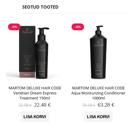
SEOTUD TOOTED
-30%
-20%
MARTOM DELUXE HAIR CODE
MARTOM DELUXE HAIR CODE
Venetian Dream Express
Aqua Moisturizing Conditioner
Treatment 150ml
1000ml
Algne
Praegune
Algne
Praegun
22.40
€
63.28
€
32.00
€
79.10
€
hind
hind
hind
hind
oli:
on:
oli:
on:
LISA KORVI
LISA KORVI
32.00 €.
22.40 €.
79.10 €.
63.28 €.