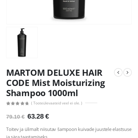
MARTOM DELUXE HAIR
CODE Mist Moisturizing
Shampoo 1000ml
( Tooteülevaateid veel ei ole. )
0
out of 5
Algne
Praegune
63.28
€
79.10
€
hind
hind
oli:
on:
Toitev ja ülimalt niisutav šampoon kuivade juustele elastsuse
79.10 €.
63.28 €.
ja sära taastamiseks.