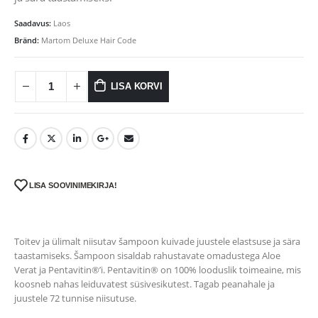
Saadavus:
Laos
Bränd:
Martom Deluxe Hair Code
LISA KORVI
LISA SOOVINIMEKIRJA!
Toitev ja ülimalt niisutav šampoon kuivade juustele elastsuse ja sära
taastamiseks. Šampoon sisaldab rahustavate omadustega Aloe
Verat ja Pentavitin®’i. Pentavitin® on 100% looduslik toimeaine, mis
koosneb nahas leiduvatest süsivesikutest. Tagab peanahale ja
juustele 72 tunnise niisutuse.