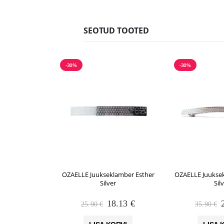
SEOTUD TOOTED
-30%
-30%
OZAELLE Juukseklamber Esther
OZAELLE Juuksek
Silver
Sil
Algne
Praegune
18.13
€
25.90
€
35.90
€
hind
hind
oli:
on:
o