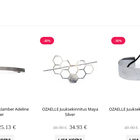
-30%
-30%
lamber Adeline
OZAELLE Juuksekinnitus Maya
OZAELLE Juukse
ver
Silver
Algne
Praegune
Algne
Praegune
25.13
€
34.93
€
49.90
€
49.90
€
hind
hind
hind
hind
li:
on:
oli:
on: