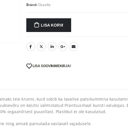
Bränd:
Ozaelle
LISA KORVI
LISA SOOVINIMEKIRJA!
amaks teie krunni, kuid sobib ka tavalise patsikummina kasutami
uksevõru on käsitsi valmistatud Prantsusmaal kunsti valukojas. E
 orgaanilisest puuvillast. Plastikut ei ole kasutatud.
ne ning annab painutada vastavalt vajadusele.