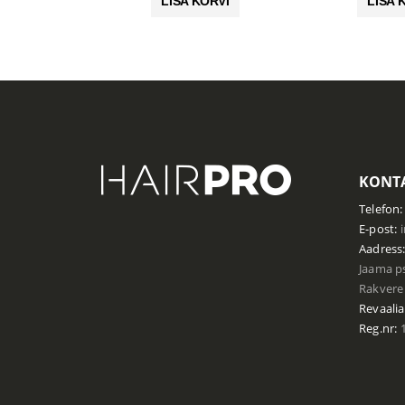
LISA KORVI
LISA 
25.90 €.
18.13 €.
KONTA
Telefon:
E-post:
Aadress
Jaama ps
Rakvere 
Revaalia
Reg.nr:
1