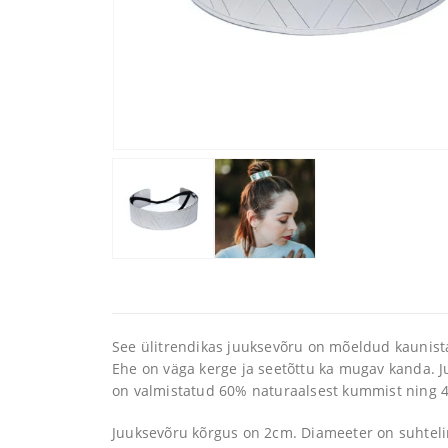
See ülitrendikas juuksevõru on mõeldud kaunist
Ehe on väga kerge ja seetõttu ka mugav kanda. Ju
on valmistatud 60% naturaalsest kummist ning 40%
Juuksevõru kõrgus on 2cm. Diameeter on suhteli