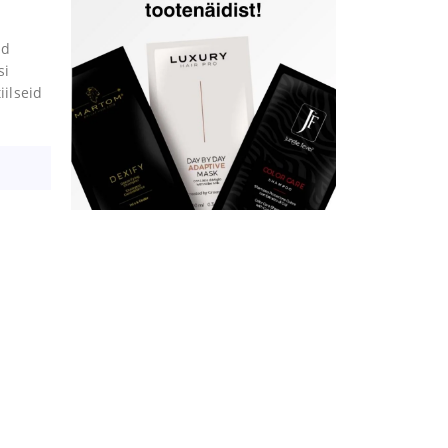
ad
si
iilseid