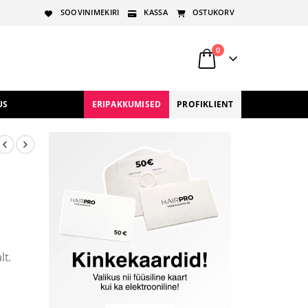
SOOVINIMEKIRI
KASSA
OSTUKORV
0
US
ERIPAKKUMISED
PROFIKLIENT
lt.