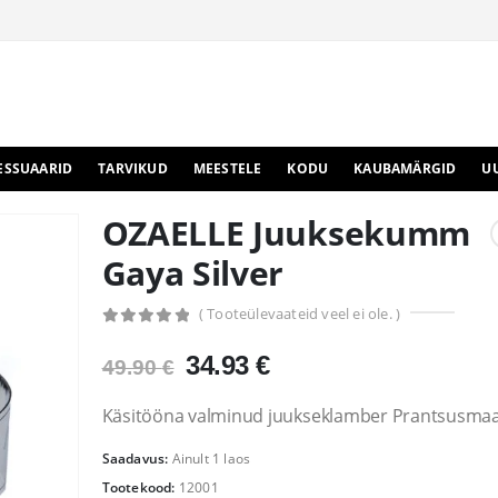
ESSUAARID
TARVIKUD
MEESTELE
KODU
KAUBAMÄRGID
U
OZAELLE Juuksekumm
Gaya Silver
( Tooteülevaateid veel ei ole. )
0
out of 5
Algne
Praegune
34.93
€
49.90
€
hind
hind
oli:
on:
Käsitööna valminud juukseklamber Prantsusmaa
49.90 €.
34.93 €.
Saadavus:
Ainult 1 laos
Tootekood:
12001