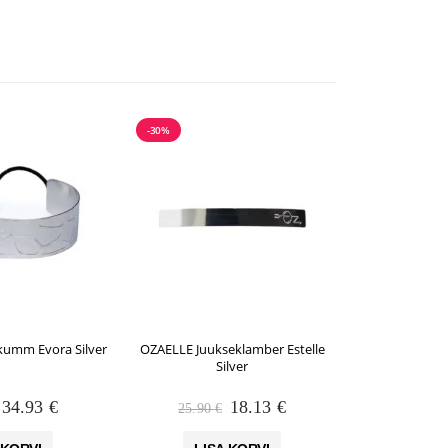
-30%
-30%
kumm Evora Silver
OZAELLE Juukseklamber Estelle
OZAELLE Juu
Silver
Algne
Praegune
Algne
Praegune
34.93
€
18.13
€
25.90
€
35.90
hind
hind
hind
hind
oli:
on:
oli:
on: