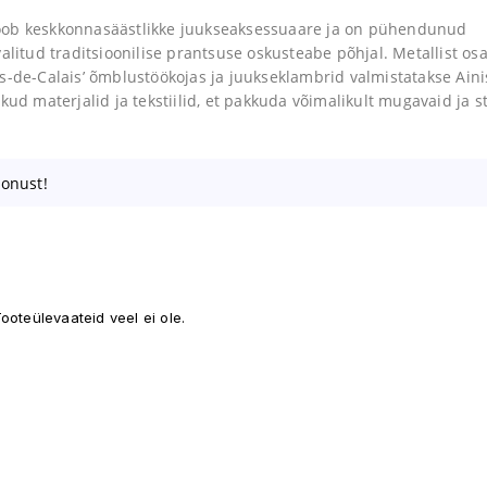
oob keskkonnasäästlikke juukseaksessuaare ja on pühendunud
alitud traditsioonilise prantsuse oskusteabe põhjal. Metallist os
s-de-Calais’ õmblustöökojas ja juukseklambrid valmistatakse Aini
ud materjalid ja tekstiilid, et pakkuda võimalikult mugavaid ja st
oonust!
ooteülevaateid veel ei ole.