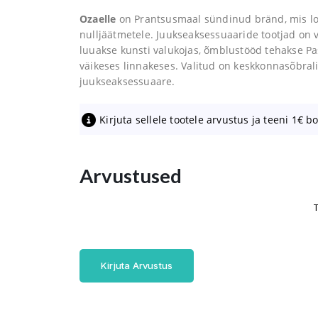
Ozaelle
on Prantsusmaal sündinud bränd, mis l
nulljäätmetele. Juukseaksessuaaride tootjad on v
luuakse kunsti valukojas, õmblustööd tehakse Pa
väikeses linnakeses. Valitud on keskkonnasõbralik
juukseaksessuaare.
Kirjuta sellele tootele arvustus ja teeni 1€ b
Arvustused
T
Kirjuta Arvustus