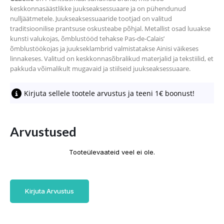
keskkonnasäästlikke juukseaksessuaare ja on pühendunud
nulljäätmetele. Juukseaksessuaaride tootjad on valitud
traditsioonilise prantsuse oskusteabe põhjal. Metallist osad luuakse
kunsti valukojas, õmblustööd tehakse Pas-de-Calais’
õmblustöökojas ja juukseklambrid valmistatakse Ainisi väikeses
linnakeses. Valitud on keskkonnasõbralikud materjalid ja tekstiilid, et
pakkuda võimalikult mugavaid ja stiilseid juukseaksessuaare.
Kirjuta sellele tootele arvustus ja teeni 1€ boonust!
Arvustused
Tooteülevaateid veel ei ole.
Kirjuta Arvustus