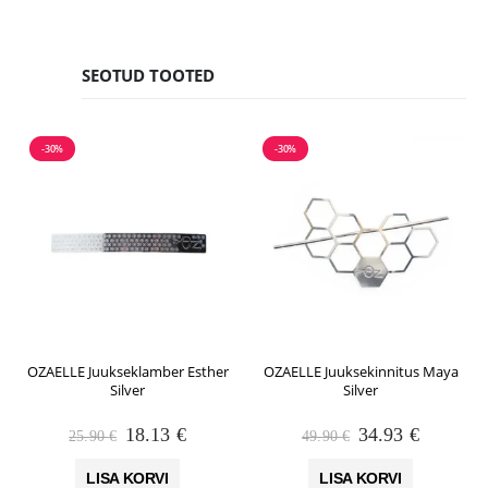
SEOTUD TOOTED
-30%
-30%
OZAELLE Juukseklamber Esther
OZAELLE Juuksekinnitus Maya
Silver
Silver
Algne
Praegune
Algne
Praegun
18.13
€
34.93
€
25.90
€
49.90
€
hind
hind
hind
hind
oli:
on:
oli:
on:
LISA KORVI
LISA KORVI