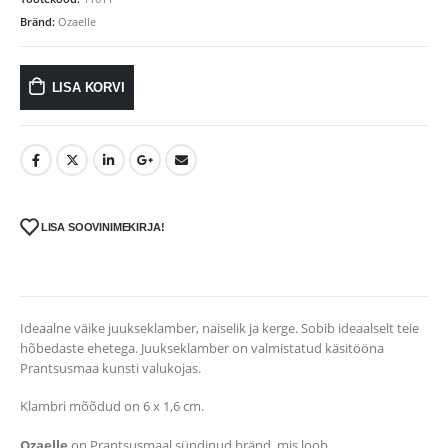
Bränd:
Ozaelle
LISA KORVI
LISA SOOVINIMEKIRJA!
Ideaalne väike juukseklamber, naiselik ja kerge. Sobib ideaalselt teie
hõbedaste ehetega. Juukseklamber on valmistatud käsitööna
Prantsusmaa kunsti valukojas.
Klambri mõõdud on 6 x 1,6 cm.
Ozaelle
on Prantsusmaal sündinud bränd, mis loob