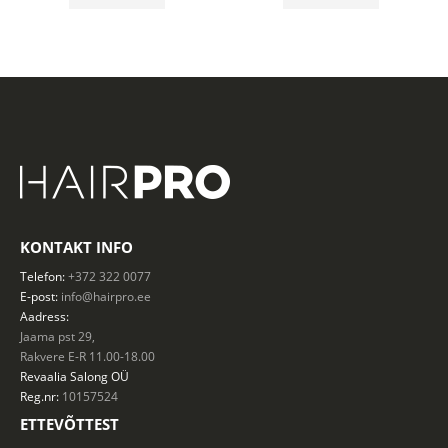
25.90 €.
18.13 €.
49.90 €.
34.93 €.
KONTAKT INFO
Telefon:
+372 322 0077
E-post:
info@hairpro.ee
Aadress:
Jaama pst 29,
Rakvere E-R 11.00-18.00
Revaalia Salong
OÜ
Reg.nr:
10157524
ETTEVÕTTEST