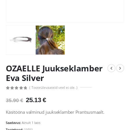
OZAELLE Juukseklamber
Eva Silver
( Tooteülevaateid veel ei ole. )
0
out of 5
Algne
Praegune
25.13
€
35.90
€
hind
hind
oli:
on:
Käsitööna valminud juukseklamber Prantsusmaalt.
35.90 €.
25.13 €.
Saadavus:
Ainult 1 laos
Tootekood:
11011