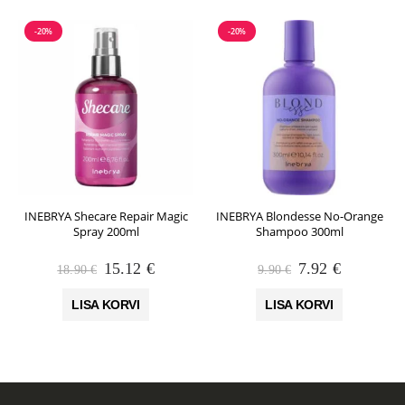
-20%
-20%
INEBRYA Shecare Repair Magic
INEBRYA Blondesse No-Orange
Spray 200ml
Shampoo 300ml
Algne
Praegune
Algne
Praegune
15.12
€
7.92
€
18.90
€
9.90
€
hind
hind
hind
hind
oli:
on:
oli:
on:
LISA KORVI
LISA KORVI
18.90 €.
15.12 €.
9.90 €.
7.92 €.