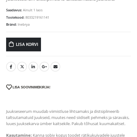
Saadavus:
Ainult 1 laos
Tootekood:
8033219161141
Bränd:
Inebrya
LISA KORVI
LISA SOOVINIMEKIRJA!
Juukseseerum muudab viimistluse lihtsamaks ja distsiplineerib
taltsutamatuid juukseid, muutes need siidiselt pehmeks ja säravaks,
luues juuksekarva ümber kaitsekile. Pakub tõhusat kuumakaitset.
Kasutamine:
Kanna sobiv kogus toodet rätikukuivadele juustele