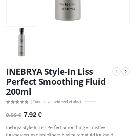
INEBRYA Style-In Liss
Perfect Smoothing Fluid
200ml
( Tooteülevaateid veel ei ole. )
0
out of 5
Algne
Praegune
7.92
€
9.90
€
hind
hind
oli:
on:
Inebrya Style-In Liss Perfect Smoothing viimistlev
9.90 €.
7.92 €.
juukseseerum distsiplineerib taltsutamatuid juukseid.