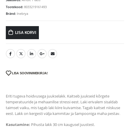
Tootekood:
8033219161493
Bränd:
Inebrya
LISA KORVI
LISA SOOVINIMEKIRJA!
Eriti tugeva hoidvusega juukselakk. Kaitseb juukseid kõrgete
temperatuuride ja mehaanilise stressi eest. Laki erivalem sisaldab
taimset vaiku, mis tagab laki kiire kuivamise. Tagab kaitset niiskuse
eest. Lakk on kergesti välja kammitav ja šampooniga maha pestav.
Kasutamine:
Pihusta lakk 30 cm kaugusel juustest.