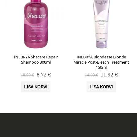
INEBRYA Shecare Repair
INEBRYA Blondesse Blonde
Shampoo 300ml
Miracle Post-Bleach Treatment
150ml
Algne
Praegune
Algne
Praegun
8.72
€
11.92
€
10.90
€
14.90
€
hind
hind
hind
hind
oli:
on:
oli:
on:
LISA KORVI
LISA KORVI
10.90 €.
8.72 €.
14.90 €.
11.92 €.