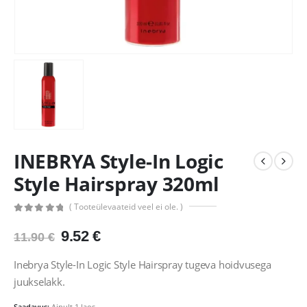
INEBRYA Style-In Logic
Style Hairspray 320ml
( Tooteülevaateid veel ei ole. )
0
out of 5
Algne
Praegune
9.52
€
11.90
€
hind
hind
oli:
on:
Inebrya Style-In Logic Style Hairspray tugeva hoidvusega
11.90 €.
9.52 €.
juukselakk.
Saadavus:
Ainult 1 laos