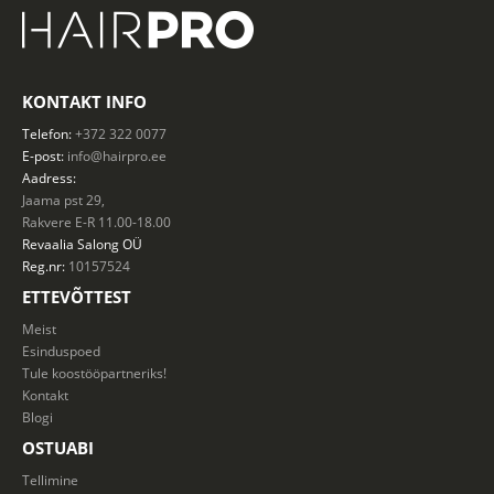
KONTAKT INFO
Telefon:
+372 322 0077
E-post:
info@hairpro.ee
Aadress:
Jaama pst 29,
Rakvere E-R 11.00-18.00
Revaalia Salong
OÜ
Reg.nr:
10157524
ETTEVÕTTEST
Meist
Esinduspoed
Tule koostööpartneriks!
Kontakt
Blogi
OSTUABI
Tellimine