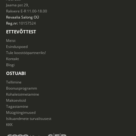
Jaama pst 29,
Rakvere E-R 11.00-18.00
Revaalia Salong
OÜ
Reg.nr:
10157524
ETTEVÕTTEST
Meist
Esinduspoed
Tule koostööpartneriks!
Kontakt
Blogi
OSTUABI
Tellimine
Boonusprogramm
Kohaletoimetamine
Makseviisid
Tagastamine
Müügitingimused
Isikuandmete turvalisusest
KKK