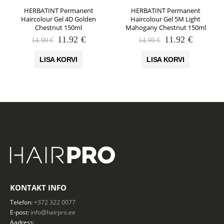
HERBATINT Permanent
HERBATINT Permanent
Haircolour Gel 4D Golden
Haircolour Gel 5M Light
Chestnut 150ml
Mahogany Chestnut 150ml
Algne
Praegune
Algne
Praegun
11.92
€
11.92
€
14.90
€
14.90
€
hind
hind
hind
hind
oli:
on:
oli:
on:
LISA KORVI
LISA KORVI
14.90 €.
11.92 €.
14.90 €.
11.92 €.
KONTAKT INFO
Telefon:
+372 322 0077
E-post:
info@hairpro.ee
Aadress: