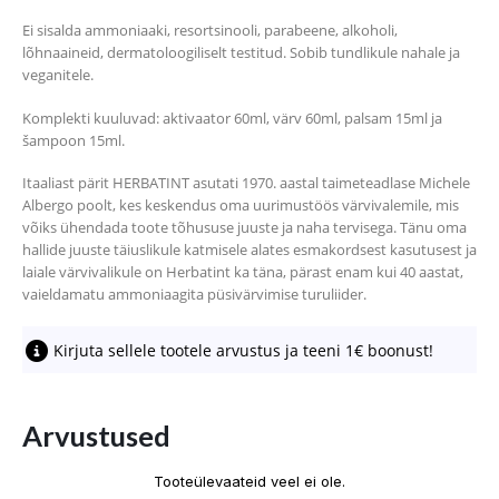
Ei sisalda ammoniaaki, resortsinooli, parabeene, alkoholi,
lõhnaaineid, dermatoloogiliselt testitud. Sobib tundlikule nahale ja
veganitele.
Komplekti kuuluvad: aktivaator 60ml, värv 60ml, palsam 15ml ja
šampoon 15ml.
Itaaliast pärit HERBATINT asutati 1970. aastal taimeteadlase Michele
Albergo poolt, kes keskendus oma uurimustöös värvivalemile, mis
võiks ühendada toote tõhususe juuste ja naha tervisega. Tänu oma
hallide juuste täiuslikule katmisele alates esmakordsest kasutusest ja
laiale värvivalikule on Herbatint ka täna, pärast enam kui 40 aastat,
vaieldamatu ammoniaagita püsivärvimise turuliider.
Kirjuta sellele tootele arvustus ja teeni 1€ boonust!
Arvustused
Tooteülevaateid veel ei ole.