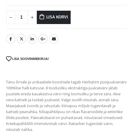
LISA KORVI
LISA SOOVINIMEKIRJA!
Tänu õrnale ja unikaalsele koostisele tagab Herbatint püsijuuksevärv
100%lise halli katvuse. 8 loodusliku ekstraktiga juuksevärv jätab
juustele ereda kauakestva värvi ning loomuliku ja terve sära. Aloe
vera kaitseb ja toidab juukseid. Valge soolill niisutab, annab sära.
Maarjakask toonib ja rahustab. Kiinapuu mõjub tugevdavalt ja
kaitseb peanahka. Nõiapähklipuu on rikas flavanoidide ja eeterlike
õlide poolest. Päevakübaral on puhastavad, niisutavad omadused.
Kreekapähkliõli intensiivistab värvi. Rabarber tugevdab värvi,
niisutab nahka.