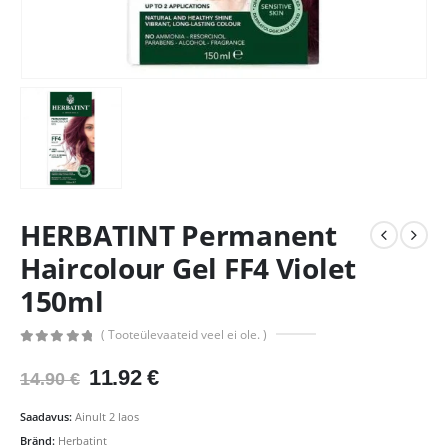
HERBATINT Permanent
Haircolour Gel FF4 Violet
150ml
( Tooteülevaateid veel ei ole. )
0
out of 5
Algne
Praegune
11.92
€
14.90
€
hind
hind
oli:
on:
Saadavus:
Ainult 2 laos
14.90 €.
11.92 €.
Bränd:
Herbatint