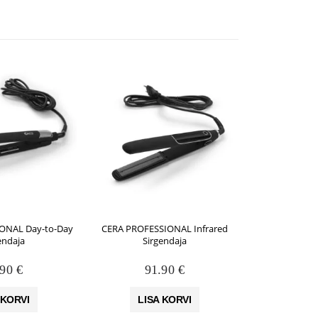
ONAL Day-to-Day
CERA PROFESSIONAL Infrared
CERA PROFES
endaja
Sirgendaja
Straight
juukse
.90
€
91.90
€
18
 KORVI
LISA KORVI
LIS