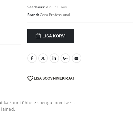
Saadavus:
Ainult 1 laos
Bränd:
Cera Professional
LISA KORVI
LISA SOOVINIMEKIRJA!
kui ka kauni õhtuse soengu loomiseks.
 lained.