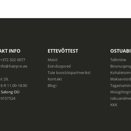
KT INFO
ETTEVÕTTEST
OSTUABI
+372 322 0077
Meist
Tellimine
info@hairpro.ee
Esinduspoed
Boonuspr
:
Tule koostööpartneriks!
Kohaletoim
t 29,
Kontakt
Makseviisid
E-R 11.00-18.00
Blogi
Tagastamin
 Salong
OÜ
Müügiting
0157524
Isikuandmet
KKK