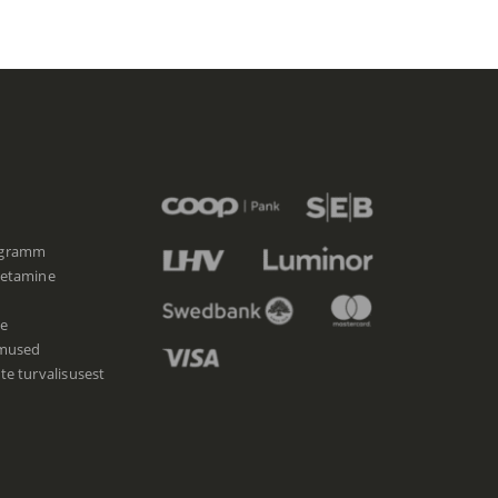
ogramm
etamine
e
imused
e turvalisusest