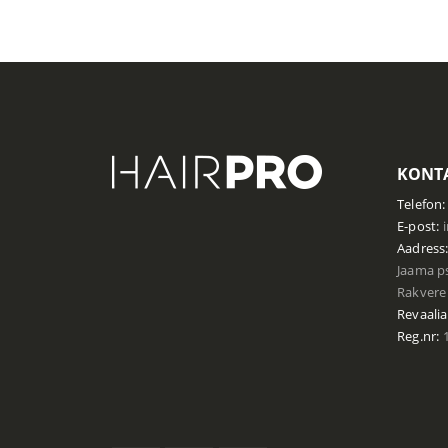
KONTA
Telefon:
E-post:
Aadress
Jaama ps
Rakvere 
Revaalia
Reg.nr:
1