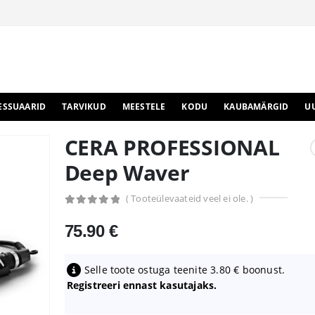
ESSUAARID
TARVIKUD
MEESTELE
KODU
KAUBAMÄRGID
U
CERA PROFESSIONAL
Deep Waver
( Tooteülevaateid veel ei ole. )
0
out of 5
75.90
€
Selle toote ostuga teenite
3.80
€
boonust.
Registreeri ennast kasutajaks.