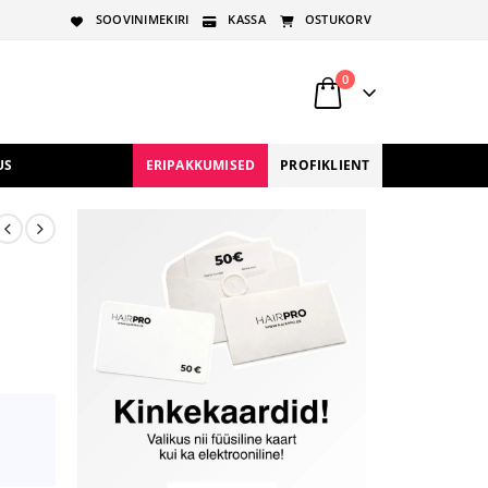
SOOVINIMEKIRI
KASSA
OSTUKORV
0
US
ERIPAKKUMISED
PROFIKLIENT