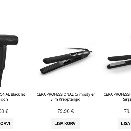
NAL Black Jet
CERA PROFESSIONAL Crimpstyler
CERA PROFESSI
Föön
Slim Krepptangid
Sirg
.00
€
79.90
€
79
KORVI
LISA KORVI
LISA