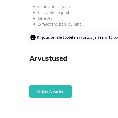
Digitaalne ekraan
Keraamiline pind
Jahe ots
3-meetrine pöörlev juhe
Kirjuta sellele tootele arvustus ja teeni 1€ b
Arvustused
T
Kirjuta Arvustus