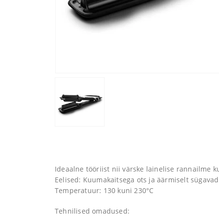
Ideaalne tööriist nii värske lainelise rannailme 
Eelised: Kuumakaitsega ots ja äärmiselt sügavad
Temperatuur: 130 kuni 230°C
Tehnilised omadused: