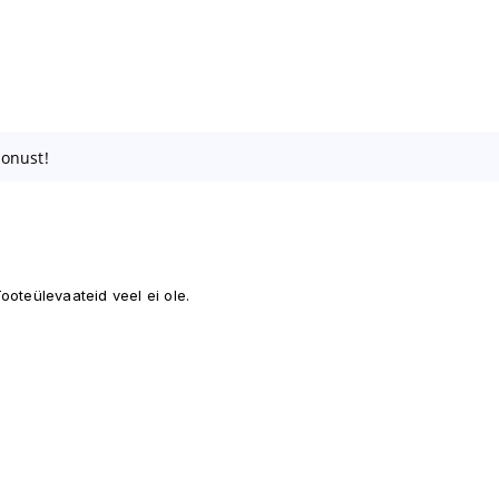
oonust!
ooteülevaateid veel ei ole.