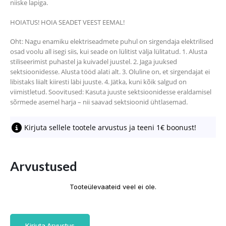
niiske lapiga.
HOIATUS! HOIA SEADET VEEST EEMAL!
Oht: Nagu enamiku elektriseadmete puhul on sirgendaja elektrilised
osad voolu all isegi siis, kui seade on lülitist välja lülitatud. 1. Alusta
stiliseerimist puhastel ja kuivadel juustel. 2. Jaga juuksed
sektsioonidesse. Alusta tööd alati alt. 3. Oluline on, et sirgendajat ei
libistaks liialt kiiresti läbi juuste. 4. Jätka, kuni kõik salgud on
viimistletud. Soovitused: Kasuta juuste sektsioonidesse eraldamisel
sõrmede asemel harja – nii saavad sektsioonid ühtlasemad.
Kirjuta sellele tootele arvustus ja teeni 1€ boonust!
Arvustused
Tooteülevaateid veel ei ole.
Kirjuta Arvustus