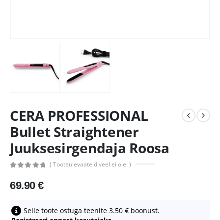
CERA PROFESSIONAL
Bullet Straightener
Juuksesirgendaja Roosa
( Tooteülevaateid veel ei ole. )
0
out of 5
69.90
€
Selle toote ostuga teenite
3.50
€
boonust.