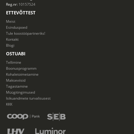
Reg.nr:
10157524
ETTEVÕTTEST
Meist
Esinduspoed
Tule koostööpartneriks!
Kontakt
Blogi
OSTUABI
Tellimine
Boonusprogramm
Kohaletoimetamine
Makseviisid
Tagastamine
Müügitingimused
Isikuandmete turvalisusest
KKK