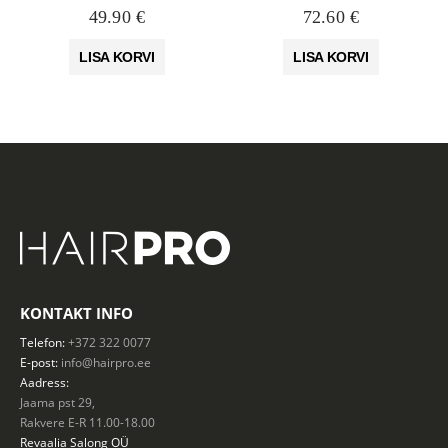
49.90
€
72.60
€
LISA KORVI
LISA KORVI
KONTAKT INFO
Telefon:
+372 322 0077
E-post:
info@hairpro.ee
Aadress:
Jaama pst 29,
Rakvere E-R 11.00-18.00
Revaalia Salong
OÜ