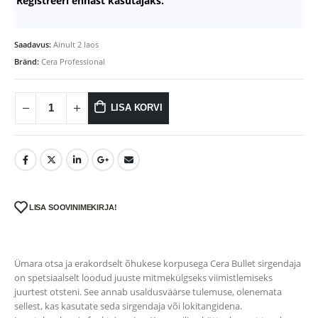
Registreeri ennast kasutajaks.
Saadavus:
Ainult 2 laos
Bränd:
Cera Professional
LISA KORVI
LISA SOOVINIMEKIRJA!
Ümara otsa ja erakordselt õhukese korpusega Cera Bullet sirgendaja
on spetsiaalselt loodud juuste mitmekülgseks viimistlemiseks
juurtest otsteni. See annab usaldusväärse tulemuse, olenemata
sellest, kas kasutate seda sirgendaja või lokitangidena.