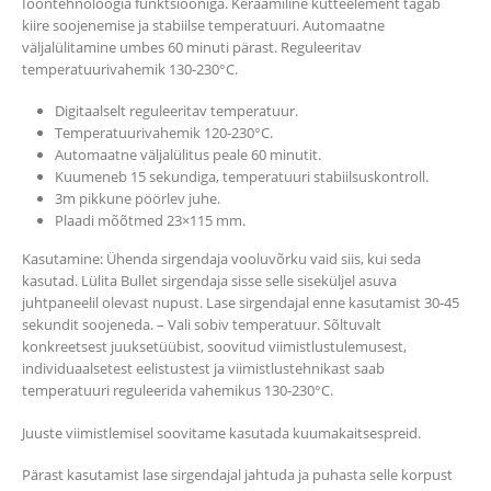
Ioontehnoloogia funktsiooniga. Keraamiline kütteelement tagab
kiire soojenemise ja stabiilse temperatuuri. Automaatne
väljalülitamine umbes 60 minuti pärast. Reguleeritav
temperatuurivahemik 130-230°C.
Digitaalselt reguleeritav temperatuur.
Temperatuurivahemik 120-230°C.
Automaatne väljalülitus peale 60 minutit.
Kuumeneb 15 sekundiga, temperatuuri stabiilsuskontroll.
3m pikkune pöörlev juhe.
Plaadi mõõtmed 23×115 mm.
Kasutamine: Ühenda sirgendaja vooluvõrku vaid siis, kui seda
kasutad. Lülita Bullet sirgendaja sisse selle siseküljel asuva
juhtpaneelil olevast nupust. Lase sirgendajal enne kasutamist 30-45
sekundit soojeneda. – Vali sobiv temperatuur. Sõltuvalt
konkreetsest juuksetüübist, soovitud viimistlustulemusest,
individuaalsetest eelistustest ja viimistlustehnikast saab
temperatuuri reguleerida vahemikus 130-230°C.
Juuste viimistlemisel soovitame kasutada kuumakaitsespreid.
Pärast kasutamist lase sirgendajal jahtuda ja puhasta selle korpust