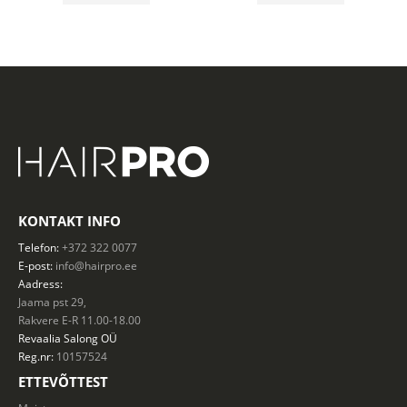
19.00 €.
15.20 €.
13.90 €.
11.12 €.
KONTAKT INFO
Telefon:
+372 322 0077
E-post:
info@hairpro.ee
Aadress:
Jaama pst 29,
Rakvere E-R 11.00-18.00
Revaalia Salong
OÜ
Reg.nr:
10157524
ETTEVÕTTEST