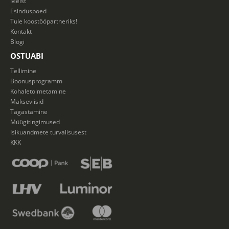
Meist
Esinduspoed
Tule koostööpartneriks!
Kontakt
Blogi
OSTUABI
Tellimine
Boonusprogramm
Kohaletoimetamine
Makseviisid
Tagastamine
Müügitingimused
Isikuandmete turvalisusest
KKK