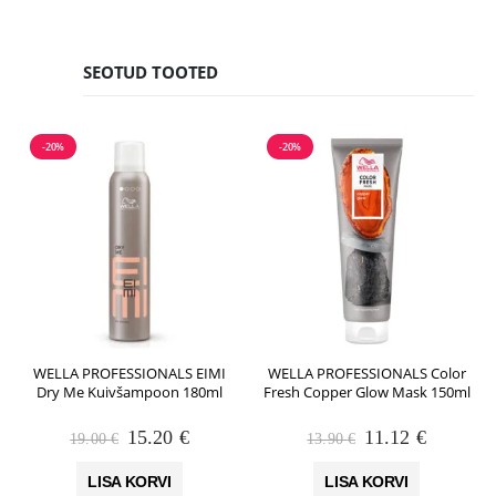
SEOTUD TOOTED
-20%
-20%
WELLA PROFESSIONALS EIMI
WELLA PROFESSIONALS Color
Dry Me Kuivšampoon 180ml
Fresh Copper Glow Mask 150ml
Algne
Praegune
Algne
Praegun
15.20
€
11.12
€
19.00
€
13.90
€
hind
hind
hind
hind
oli:
on:
oli:
on:
LISA KORVI
LISA KORVI