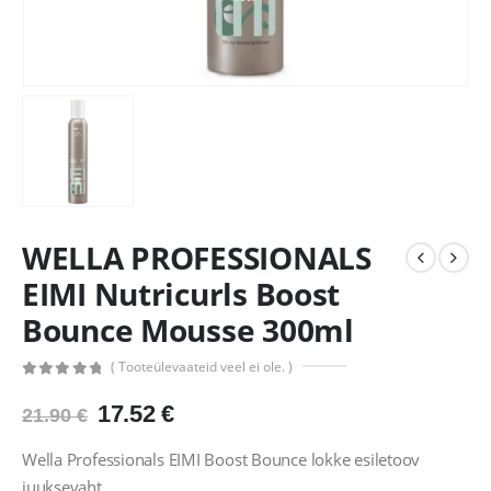
WELLA PROFESSIONALS
EIMI Nutricurls Boost
Bounce Mousse 300ml
( Tooteülevaateid veel ei ole. )
0
out of 5
Algne
Praegune
17.52
€
21.90
€
hind
hind
oli:
on:
Wella Professionals EIMI Boost Bounce lokke esiletoov
21.90 €.
17.52 €.
juuksevaht.