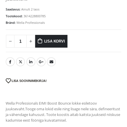
Saadavus:
Ainult 2 laos
Tootekood:
3614228800785
Bränd:
Wella Professionals
LISA KORVI
LISA SOOVINIMEKIRJA!
Wella Professionals EIMI Boost Bounce lokke esiletoov
juuksevaht.Tooge oma lokid esile ning lisage neile sära, defineeritust
ja vähendage kahusust. Toote koostis aitab kaitsta juukseid niiskuse
kadumise eest fööniga kuivatamisel.