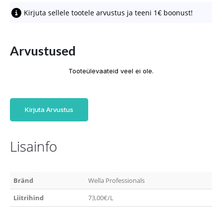
Kirjuta sellele tootele arvustus ja teeni 1€ boonust!
Arvustused
Tooteülevaateid veel ei ole.
Kirjuta Arvustus
Lisainfo
Bränd
Wella Professionals
Liitrihind
73,00€/L