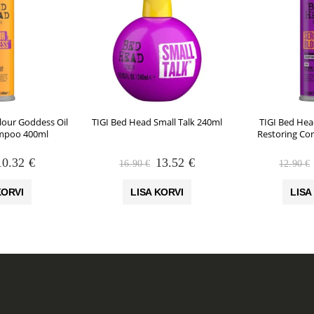
lour Goddess Oil
TIGI Bed Head Small Talk 240ml
TIGI Bed Hea
mpoo 400ml
Restoring Co
Algne
Praegune
Algne
Praegune
10.32
€
13.52
€
16.90
€
12.90
€
hind
hind
hind
hind
li:
on:
oli:
on:
KORVI
LISA KORVI
LISA
12.90 €.
10.32 €.
16.90 €.
13.52 €.