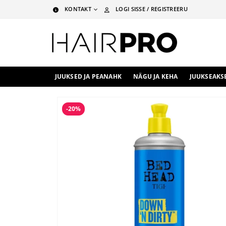
KONTAKT
LOGI SISSE / REGISTREERU
JUUKSED JA PEANAHK
NÄGU JA KEHA
JUUKSEAKS
-20%