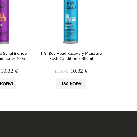
d Serial Blonde
TIGI Bed Head Recovery Moisture
TIGI Bed Head
nditioner 400ml
Rush Conditioner 400ml
Protectio
Algne
Praegune
Algne
Praegune
10.32
€
10.32
€
12.90
€
14.90
hind
hind
hind
hind
oli:
on:
oli:
on:
 KORVI
LISA KORVI
LIS
12.90 €.
10.32 €.
12.90 €.
10.32 €.