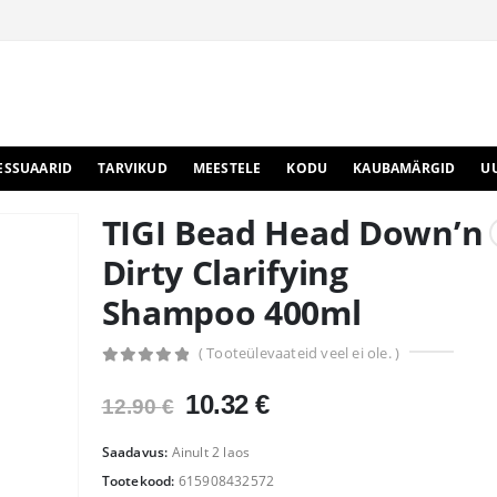
ESSUAARID
TARVIKUD
MEESTELE
KODU
KAUBAMÄRGID
U
TIGI Bead Head Down’n
Dirty Clarifying
Shampoo 400ml
( Tooteülevaateid veel ei ole. )
0
out of 5
Algne
Praegune
10.32
€
12.90
€
hind
hind
oli:
on:
Saadavus:
Ainult 2 laos
12.90 €.
10.32 €.
Tootekood:
615908432572