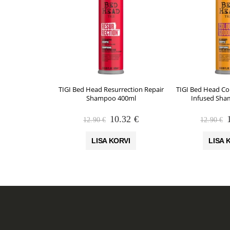
TIGI Bed Head Resurrection Repair
TIGI Bed Head Co
Shampoo 400ml
Infused Sha
Algne
Praegune
10.32
€
12.90
€
12.90
€
hind
hind
oli:
on:
o
LISA KORVI
LISA 
12.90 €.
10.32 €.