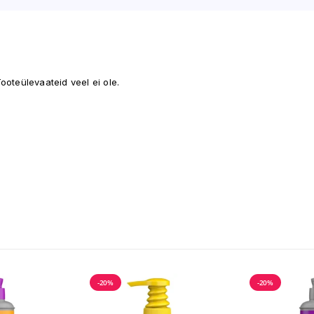
ooteülevaateid veel ei ole.
-20%
-20%