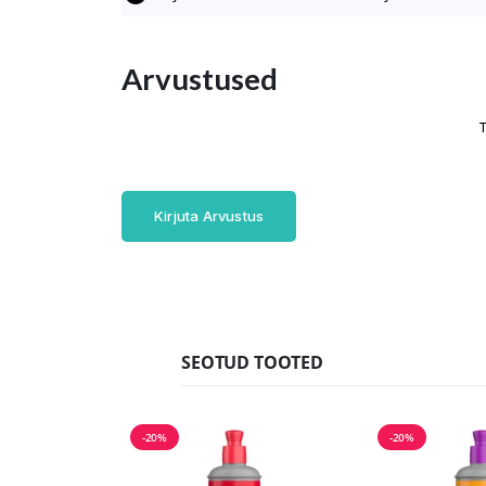
Arvustused
T
Kirjuta Arvustus
SEOTUD TOOTED
-20%
-20%