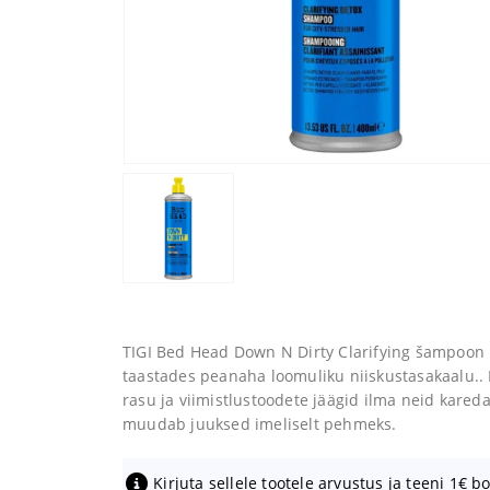
TIGI Bed Head Down N Dirty Clarifying šampoon p
taastades peanaha loomuliku niiskustasakaalu..
rasu ja viimistlustoodete jäägid ilma neid kareda
muudab juuksed imeliselt pehmeks.
Kirjuta sellele tootele arvustus ja teeni 1€ b