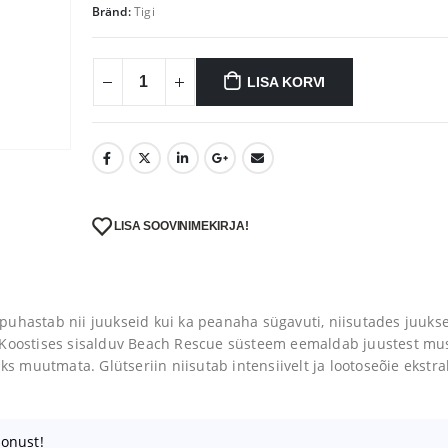
Bränd:
Tigi
LISA KORVI
LISA SOOVINIMEKIRJA!
uhastab nii juukseid kui ka peanaha sügavuti, niisutades juukse
 Koostises sisalduv Beach Rescue süsteem eemaldab juustest mu
ks muutmata. Glütseriin niisutab intensiivelt ja lootoseõie ekstra
oonust!