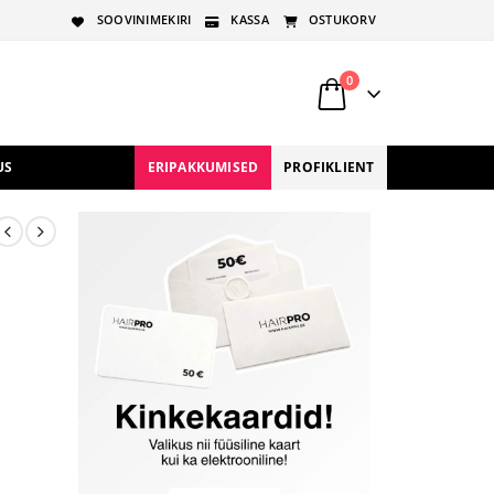
SOOVINIMEKIRI
KASSA
OSTUKORV
0
US
ERIPAKKUMISED
PROFIKLIENT