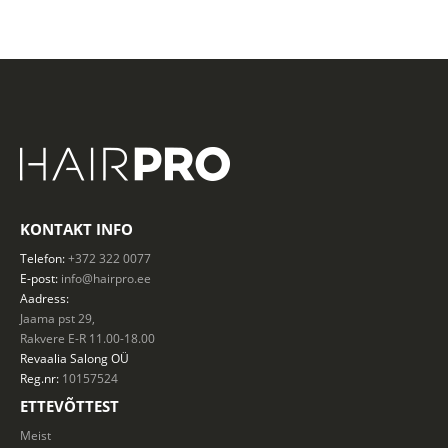
KONTAKT INFO
Telefon:
+372 322 0077
E-post:
info@hairpro.ee
Aadress:
Jaama pst 29,
Rakvere E-R 11.00-18.00
Revaalia Salong
OÜ
Reg.nr:
10157524
ETTEVÕTTEST
Meist