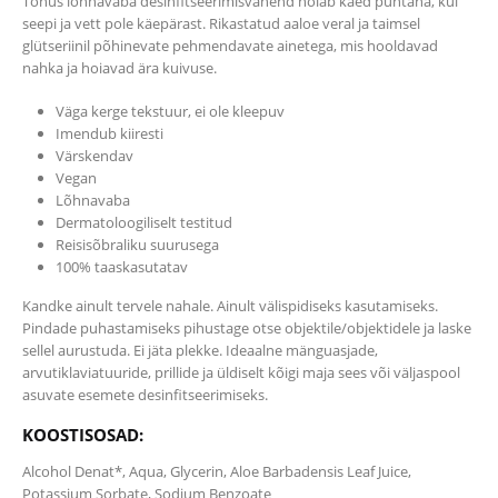
Tõhus lõhnavaba desinfitseerimisvahend hoiab käed puhtana, kui
seepi ja vett pole käepärast. Rikastatud aaloe veral ja taimsel
glütseriinil põhinevate pehmendavate ainetega, mis hooldavad
nahka ja hoiavad ära kuivuse.
Väga kerge tekstuur, ei ole kleepuv
Imendub kiiresti
Värskendav
Vegan
Lõhnavaba
Dermatoloogiliselt testitud
Reisisõbraliku suurusega
100% taaskasutatav
Kandke ainult tervele nahale. Ainult välispidiseks kasutamiseks.
Pindade puhastamiseks pihustage otse objektile/objektidele ja laske
sellel aurustuda. Ei jäta plekke.
Ideaalne mänguasjade,
arvutiklaviatuuride, prillide ja üldiselt kõigi maja sees või väljaspool
asuvate esemete desinfitseerimiseks.
KOOSTISOSAD:
Alcohol Denat*, Aqua, Glycerin, Aloe Barbadensis Leaf Juice,
Potassium Sorbate, Sodium Benzoate