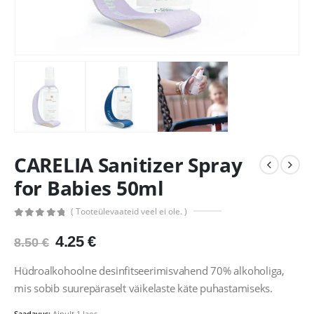
CARELIA Sanitizer Spray
for Babies 50ml
( Tooteülevaateid veel ei ole. )
0
out of 5
Algne
Praegune
4.25
€
8.50
€
hind
hind
oli:
on:
Hüdroalkohoolne desinfitseerimisvahend 70% alkoholiga,
8.50 €.
4.25 €.
mis sobib suurepäraselt väikelaste käte puhastamiseks.
Saadavus:
Ainult 1 laos