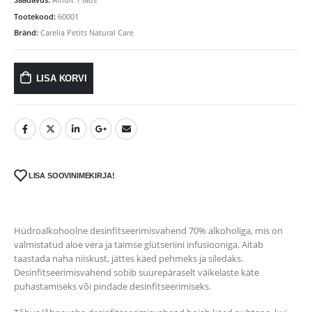
Tootekood:
60001
Bränd:
Carelia Petits Natural Care
LISA KORVI
LISA SOOVINIMEKIRJA!
Hüdroalkohoolne desinfitseerimisvahend 70% alkoholiga, mis on
valmistatud aloe vera ja taimse glütseriini infusiooniga. Aitab
taastada naha niiskust, jättes käed pehmeks ja siledaks.
Desinfitseerimisvahend sobib suurepäraselt väikelaste käte
puhastamiseks või pindade desinfitseerimiseks.