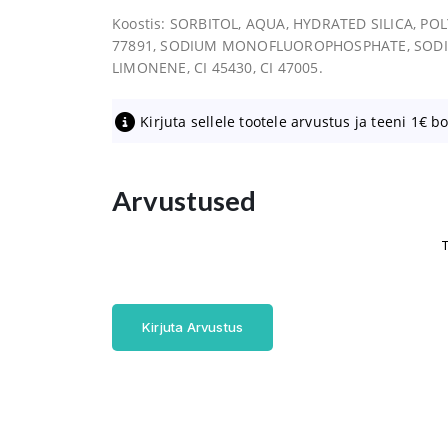
Koostis: SORBITOL, AQUA, HYDRATED SILICA, P
77891, SODIUM MONOFLUOROPHOSPHATE, SODI
LIMONENE, CI 45430, CI 47005.
Kirjuta sellele tootele arvustus ja teeni 1€ b
Arvustused
T
Kirjuta Arvustus