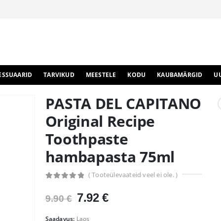
ESSUAARID
TARVIKUD
MEESTELE
KODU
KAUBAMÄRGID
U
PASTA DEL CAPITANO
Original Recipe
Toothpaste
hambapasta 75ml
( Tooteülevaateid veel ei ole. )
0
out of 5
Algne
Praegune
7.92
€
9.90
€
hind
hind
oli:
on:
Saadavus:
Laos