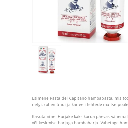
Esimene Pasta del Capitano hambapasta, mis tood
nelgi, rohemündi ja kaneeli lehtede maitse poole
Kasutamine: Harjake kaks korda päevas vähemalt
või keskmise harjaga hambaharja. Vahetage hamb