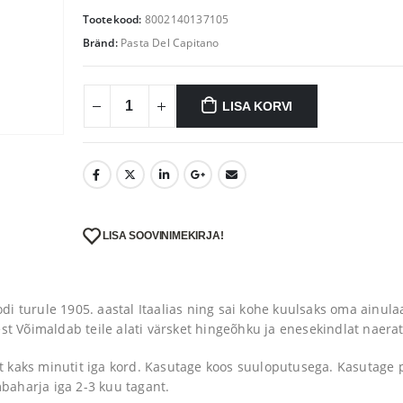
9.90 €.
7.92 €.
Tootekood:
8002140137105
Bränd:
Pasta Del Capitano
LISA KORVI
LISA SOOVINIMEKIRJA!
i turule 1905. aastal Itaalias ning sai kohe kuulsaks oma ainul
st Võimaldab teile alati värsket hingeõhku ja enesekindlat naerat
 kaks minutit iga kord. Kasutage koos suuloputusega. Kasutage
aharja iga 2-3 kuu tagant.