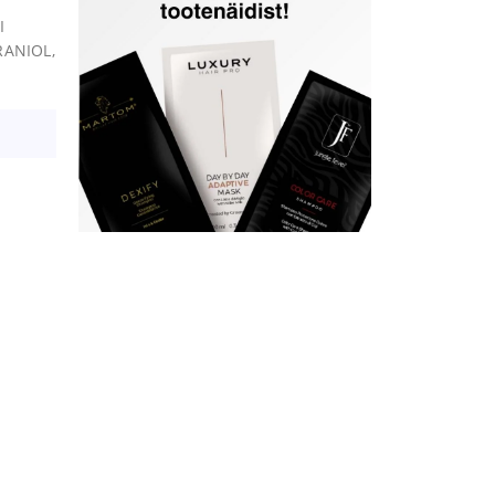
I
ANIOL,