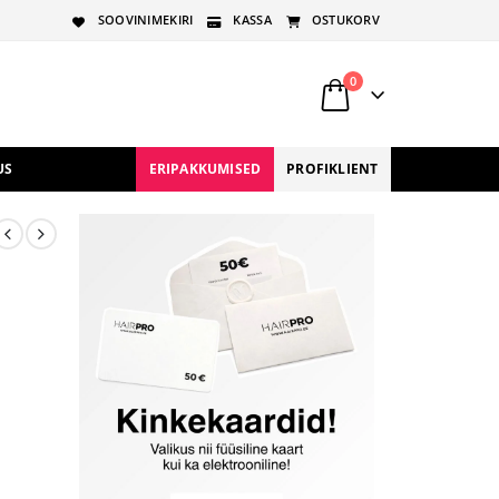
SOOVINIMEKIRI
KASSA
OSTUKORV
0
US
ERIPAKKUMISED
PROFIKLIENT