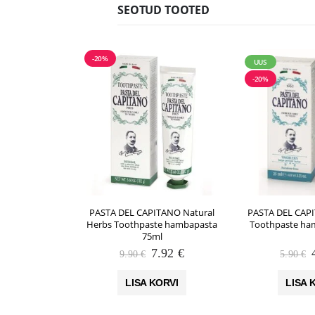
SEOTUD TOOTED
-20%
UUS
-20%
PASTA DEL CAPITANO Natural
PASTA DEL CAP
Herbs Toothpaste hambapasta
Toothpaste ha
75ml
Algne
Praegune
7.92
€
9.90
€
5.90
€
hind
hind
oli:
on:
LISA KORVI
LISA 
9.90 €.
7.92 €.