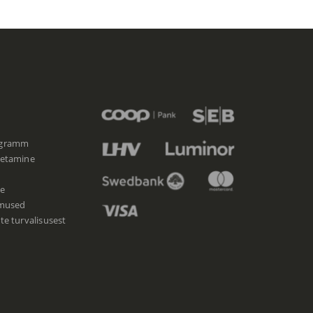
ogramm
etamine
e
imused
e turvalisusest