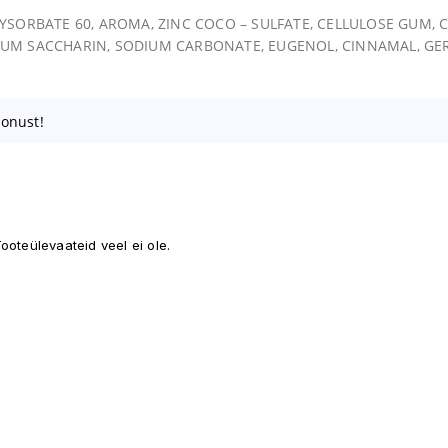
OLYSORBATE 60, AROMA, ZINC COCO – SULFATE, CELLULOSE GUM, C
UM SACCHARIN, SODIUM CARBONATE, EUGENOL, CINNAMAL, GER
oonust!
ooteülevaateid veel ei ole.