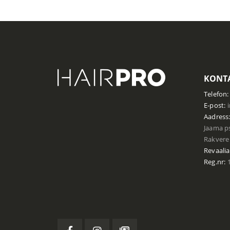
KONTA
Telefon:
E-post:
Aadress
Jaama ps
Rakvere 
Revaalia
Reg.nr:
1