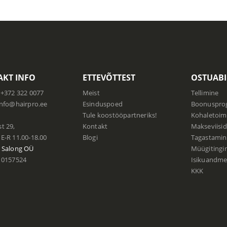
KT INFO
ETTEVÕTTEST
OSTUABI
+372 322 0077
Meist
Tellimine
info@hairpro.ee
Esinduspoed
Boonuspr
:
Tule koostööpartneriks!
Kohaletoim
t 29,
Kontakt
Makseviisid
E-R 11.00-18.00
Blogi
Tagastamin
 Salong
OÜ
Müügiting
0157524
Isikuandmet
KKK