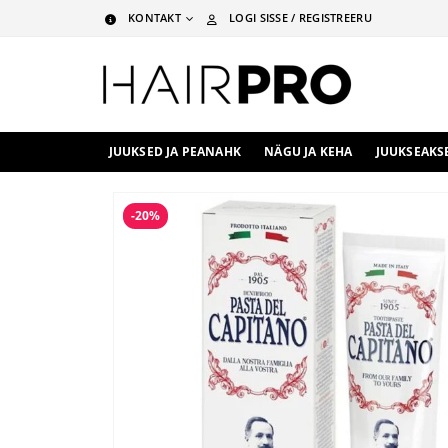
KONTAKT
LOGI SISSE / REGISTREERU
JUUKSED JA PEANAHK
NÄGU JA KEHA
JUUKSEAKS
-20%