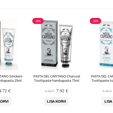
-20%
-20%
ITANO Smokers
PASTA DEL CAPITANO Charcoal
PASTA DEL CA
mbapasta 25ml
Toothpaste hambapasta 75ml
Toothpaste h
Algne
Praegune
Algne
Praegune
4.72
€
7.92
€
9.90
€
9.90
€
hind
hind
hind
hind
oli:
on:
oli:
on:
KORVI
LISA KORVI
LISA
5.90 €.
4.72 €.
9.90 €.
7.92 €.