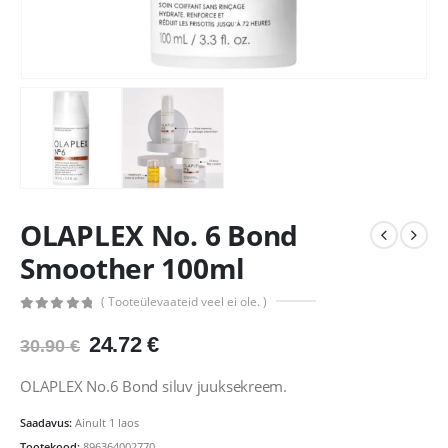
OLAPLEX No. 6 Bond
Smoother 100ml
( Tooteülevaateid veel ei ole. )
0
out of 5
Algne
Praegune
24.72
€
30.90
€
hind
hind
oli:
on:
OLAPLEX No.6 Bond siluv juuksekreem.
30.90 €.
24.72 €.
Saadavus:
Ainult 1 laos
Tootekood:
896364002770