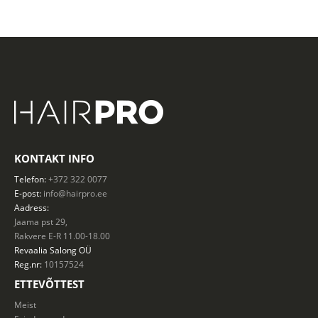
KONTAKT INFO
Telefon:
+372 322 0077
E-post:
info@hairpro.ee
Aadress:
Jaama pst 29,
Rakvere E-R 11.00-18.00
Revaalia Salong
OÜ
Reg.nr:
10157524
ETTEVÕTTEST
Meist