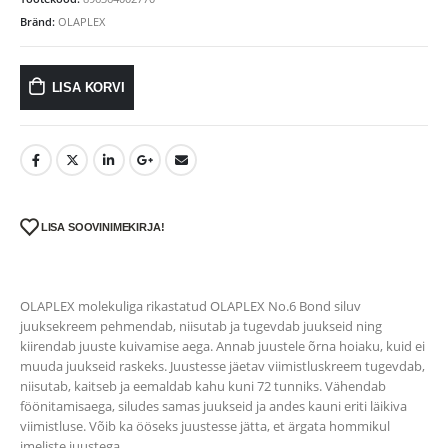
Bränd:
OLAPLEX
LISA KORVI
LISA SOOVINIMEKIRJA!
OLAPLEX molekuliga rikastatud OLAPLEX No.6 Bond siluv
juuksekreem pehmendab, niisutab ja tugevdab juukseid ning
kiirendab juuste kuivamise aega. Annab juustele õrna hoiaku, kuid ei
muuda juukseid raskeks. Juustesse jäetav viimistluskreem tugevdab,
niisutab, kaitseb ja eemaldab kahu kuni 72 tunniks. Vähendab
föönitamisaega, siludes samas juukseid ja andes kauni eriti läikiva
viimistluse. Võib ka ööseks juustesse jätta, et ärgata hommikul
imeliste juustega.