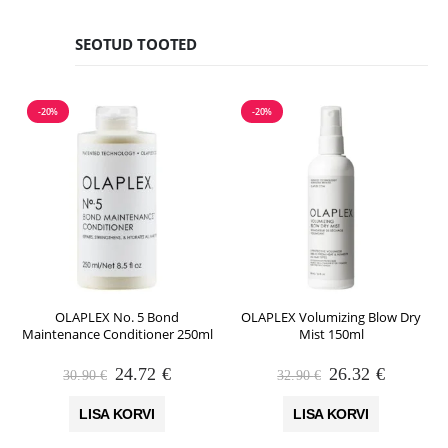
SEOTUD TOOTED
-20%
-20%
OLAPLEX No. 5 Bond
OLAPLEX Volumizing Blow Dry
Maintenance Conditioner 250ml
Mist 150ml
Algne
Praegune
Algne
Praegun
24.72
€
26.32
€
30.90
€
32.90
€
hind
hind
hind
hind
oli:
on:
oli:
on:
LISA KORVI
LISA KORVI
30.90 €.
24.72 €.
32.90 €.
26.32 €.