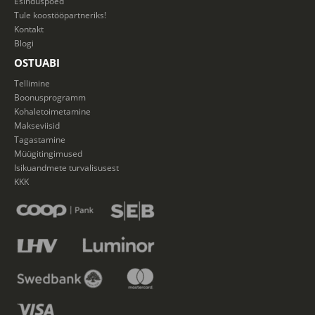
Esinduspoed
Tule koostööpartneriks!
Kontakt
Blogi
OSTUABI
Tellimine
Boonusprogramm
Kohaletoimetamine
Makseviisid
Tagastamine
Müügitingimused
Isikuandmete turvalisusest
KKK