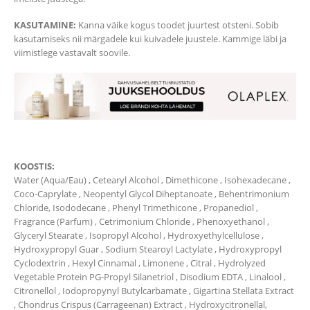
KASUTAMINE:
Kanna väike kogus toodet juurtest otsteni. Sobib
kasutamiseks nii märgadele kui kuivadele juustele. Kammige läbi ja
viimistlege vastavalt soovile.
KOOSTIS:
Water (Aqua/Eau) , Cetearyl Alcohol , Dimethicone , Isohexadecane ,
Coco-Caprylate , Neopentyl Glycol Diheptanoate , Behentrimonium
Chloride, Isododecane , Phenyl Trimethicone , Propanediol ,
Fragrance (Parfum) , Cetrimonium Chloride , Phenoxyethanol ,
Glyceryl Stearate , Isopropyl Alcohol , Hydroxyethylcellulose ,
Hydroxypropyl Guar , Sodium Stearoyl Lactylate , Hydroxypropyl
Cyclodextrin , Hexyl Cinnamal , Limonene , Citral , Hydrolyzed
Vegetable Protein PG-Propyl Silanetriol , Disodium EDTA , Linalool ,
Citronellol , Iodopropynyl Butylcarbamate , Gigartina Stellata Extract
, Chondrus Crispus (Carrageenan) Extract , Hydroxycitronellal,