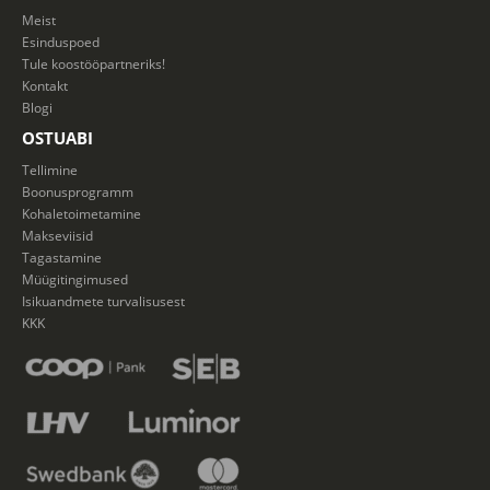
Meist
Esinduspoed
Tule koostööpartneriks!
Kontakt
Blogi
OSTUABI
Tellimine
Boonusprogramm
Kohaletoimetamine
Makseviisid
Tagastamine
Müügitingimused
Isikuandmete turvalisusest
KKK