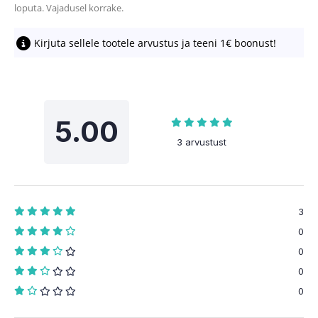
loputa. Vajadusel korrake.
Kirjuta sellele tootele arvustus ja teeni 1€ boonust!
5.00
3 arvustust
3
0
0
0
0