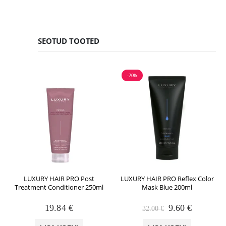
SEOTUD TOOTED
-70%
LUXURY HAIR PRO Post
LUXURY HAIR PRO Reflex Color
Treatment Conditioner 250ml
Mask Blue 200ml
Algne
Praegune
19.84
€
9.60
€
32.00
€
hind
hind
oli:
on: