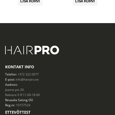
LISA KORVI
LISA KORVI
32.00 €.
9.60 €.
KONTAKT INFO
Telefon:
+372 322 0077
E-post:
info@hairpro.ee
Aadress:
Jaama pst 29,
Rakvere E-R 11.00-18.00
Revaalia Salong
OÜ
Reg.nr:
10157524
ETTEVÕTTEST