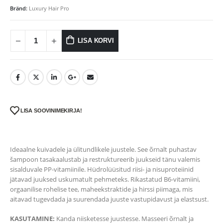
Bränd:
Luxury Hair Pro
LISA KORVI
LISA SOOVINIMEKIRJA!
Ideaalne kuivadele ja ülitundlikele juustele. See õrnalt puhastav
šampoon tasakaalustab ja restruktureerib juukseid tänu valemis
sisalduvale PP-vitamiinile. Hüdrolüüsitud riisi- ja nisuproteiinid
jätavad juuksed uskumatult pehmeteks. Rikastatud B6-vitamiini,
orgaanilise rohelise tee, maheekstraktide ja hirssi piimaga, mis
aitavad tugevdada ja suurendada juuste vastupidavust ja elastsust.
KASUTAMINE:
Kanda niisketesse juustesse. Masseeri õrnalt ja