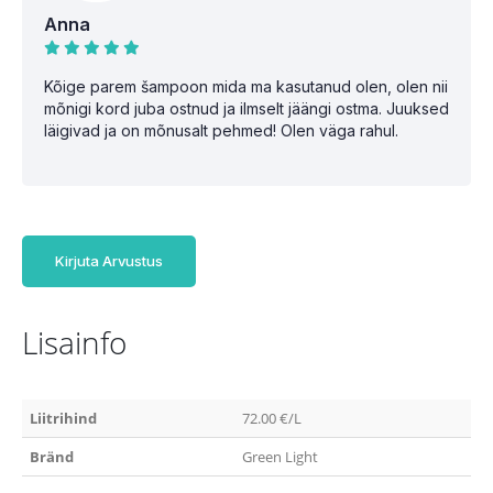
Anna
Kõige parem šampoon mida ma kasutanud olen, olen nii
mõnigi kord juba ostnud ja ilmselt jäängi ostma. Juuksed
läigivad ja on mõnusalt pehmed! Olen väga rahul.
Kirjuta Arvustus
Lisainfo
Liitrihind
72.00 €/L
Bränd
Green Light