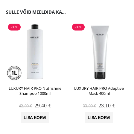
SULLE VÕIB MEELDIDA KA…
-30%
-30%
LUXURY HAIR PRO Nutrishine
LUXURY HAIR PRO Adaptive
Shampoo 1000ml
Mask 400ml
Algne
Praegune
Algne
Praegun
29.40
€
23.10
€
42.00
€
33.00
€
hind
hind
hind
hind
oli:
on:
oli:
on:
LISA KORVI
LISA KORVI
42.00 €.
29.40 €.
33.00 €.
23.10 €.