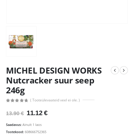
MICHEL DESIGN WORKS
Nutcracker suur seep
246g
( Tooteülevaateid veel ei ole. )
0
out of 5
Algne
Praegune
11.12
€
13.90
€
hind
hind
oli:
on:
Saadavus:
Ainult 1 laos
13.90 €.
11.12 €.
Tootekood:
608666752365