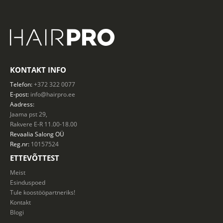
KONTAKT INFO
Telefon:
+372 322 0077
E-post:
info@hairpro.ee
Aadress:
Jaama pst 29,
Rakvere E-R 11.00-18.00
Revaalia Salong
OÜ
Reg.nr:
10157524
ETTEVÕTTEST
Meist
Esinduspoed
Tule koostööpartneriks!
Kontakt
Blogi