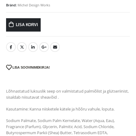
Bränd:
Michel Design Works
LISA KORVI
LISA SOOVINIMEKIRJA!
Lõhnastatud luksuslik seep on valmistatud palmiõlist ja glütseriinist,
sisaldab niisutavat sheavõid .
Kasutamine: Kanna niisketele kätele ja hõõru vahule, loputa.
Sodium Palmate, Sodium Palm Kernelate, Water (Aqua, Eau),
Fragrance (Parfum), Glycerin, Palmitic Acid, Sodium Chloride,
Butyrospermum Parkii (Shea) Butter, Tetrasodium EDTA,