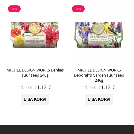
-20%
-20%
MICHEL DESIGN WORKS Dahlias
MICHEL DESIGN WORKS
suur seep 246g
Deborah’s Garden suur seep
246g
Algne
Praegune
Algne
Praegun
11.12
€
11.12
€
13.90
€
13.90
€
hind
hind
hind
hind
oli:
on:
oli:
on:
LISA KORVI
LISA KORVI
13.90 €.
11.12 €.
13.90 €.
11.12 €.