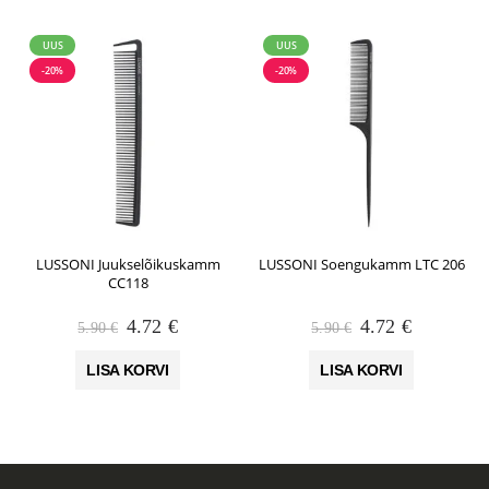
UUS
UUS
-20%
-20%
LUSSONI Juukselõikuskamm
LUSSONI Soengukamm LTC 206
CC118
Algne
Praegune
Algne
Praegune
4.72
€
4.72
€
5.90
€
5.90
€
hind
hind
hind
hind
oli:
on:
oli:
on:
LISA KORVI
LISA KORVI
5.90 €.
4.72 €.
5.90 €.
4.72 €.