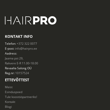
KONTAKT INFO
Telefon:
+372 322 0077
E-post:
info@hairpro.ee
Aadress:
Jaama pst 29,
Rakvere E-R 11.00-18.00
Revaalia Salong
OÜ
Reg.nr:
10157524
ETTEVÕTTEST
Meist
Esinduspoed
Tule koostööpartneriks!
Kontakt
Blogi