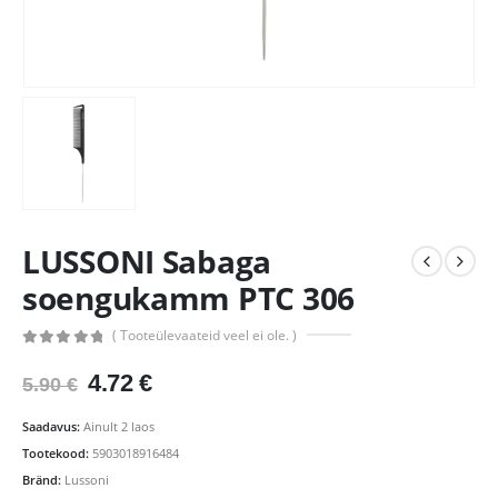
LUSSONI Sabaga
soengukamm PTC 306
( Tooteülevaateid veel ei ole. )
0
out of 5
Algne
Praegune
4.72
€
5.90
€
hind
hind
oli:
on:
Saadavus:
Ainult 2 laos
5.90 €.
4.72 €.
Tootekood:
5903018916484
Bränd:
Lussoni