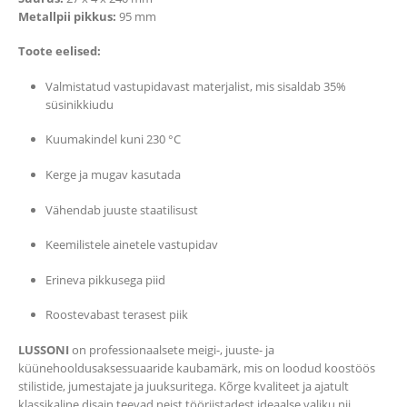
Metallpii pikkus:
95 mm
Toote eelised:
Valmistatud vastupidavast materjalist, mis sisaldab 35%
süsinikkiudu
Kuumakindel kuni 230 °C
Kerge ja mugav kasutada
Vähendab juuste staatilisust
Keemilistele ainetele vastupidav
Erineva pikkusega piid
Roostevabast terasest piik
LUSSONI
on professionaalsete meigi-, juuste- ja
küünehooldusaksessuaaride kaubamärk, mis on loodud koostöös
stilistide, jumestajate ja juuksuritega. Kõrge kvaliteet ja ajatult
klassikaline disain teevad neist tööriistadest ideaalse valiku nii