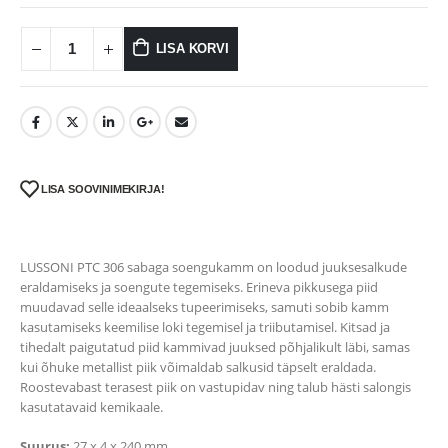
LISA KORVI
LISA SOOVINIMEKIRJA!
LUSSONI PTC 306 sabaga soengukamm on loodud juuksesalkude
eraldamiseks ja soengute tegemiseks. Erineva pikkusega piid
muudavad selle ideaalseks tupeerimiseks, samuti sobib kamm
kasutamiseks keemilise loki tegemisel ja triibutamisel. Kitsad ja
tihedalt paigutatud piid kammivad juuksed põhjalikult läbi, samas
kui õhuke metallist piik võimaldab salkusid täpselt eraldada.
Roostevabast terasest piik on vastupidav ning talub hästi salongis
kasutatavaid kemikaale.
Suurus:
27 x 4 x 240 mm