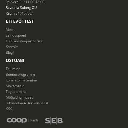
Rakvere E-R 11.00-18.00
Revaalia Salong
OÜ
Reg.nr:
10157524
ETTEVÕTTEST
Meist
Esinduspoed
Tule koostööpartneriks!
Kontakt
Blogi
OSTUABI
Tellimine
Boonusprogramm
Kohaletoimetamine
Makseviisid
Tagastamine
Müügitingimused
Isikuandmete turvalisusest
KKK