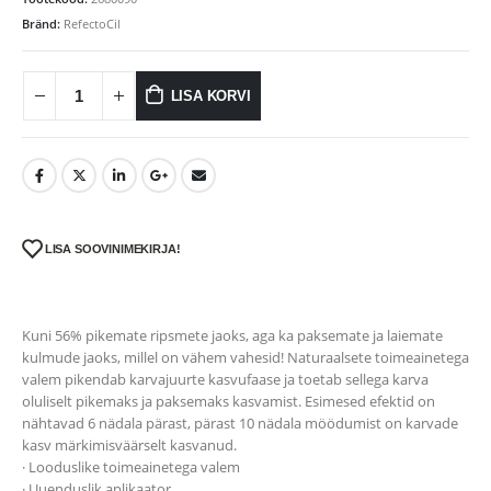
Bränd:
RefectoCil
LISA KORVI
LISA SOOVINIMEKIRJA!
Kuni 56% pikemate ripsmete jaoks, aga ka paksemate ja laiemate
kulmude jaoks, millel on vähem vahesid! Naturaalsete toimeainetega
valem pikendab karvajuurte kasvufaase ja toetab sellega karva
oluliselt pikemaks ja paksemaks kasvamist. Esimesed efektid on
nähtavad 6 nädala pärast, pärast 10 nädala möödumist on karvade
kasv märkimisväärselt kasvanud.
· Looduslike toimeainetega valem
· Uuenduslik aplikaator