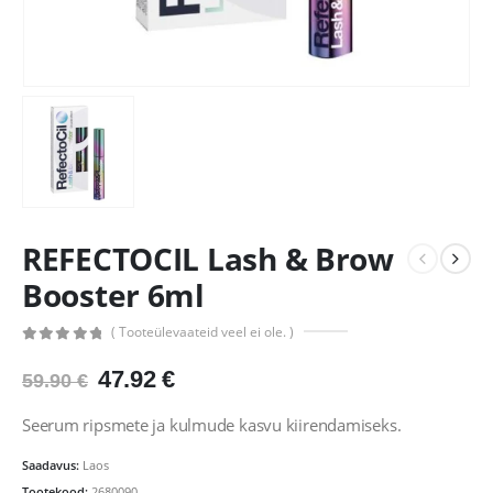
REFECTOCIL Lash & Brow
Booster 6ml
( Tooteülevaateid veel ei ole. )
0
out of 5
Algne
Praegune
47.92
€
59.90
€
hind
hind
oli:
on:
Seerum ripsmete ja kulmude kasvu kiirendamiseks.
59.90 €.
47.92 €.
Saadavus:
Laos
Tootekood:
2680090